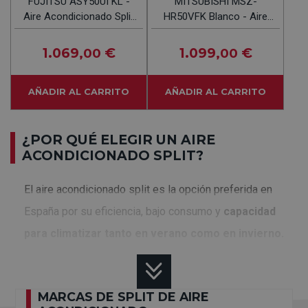
FUJITSU ASY50UI KL -
MITSUBISHI MSZ-
Aire Acondicionado Split
HR50VFK Blanco - Aire
4472Frig 5418Kcal
Acondicionado Split 4300
Frig Y 4644 Kcal
1.069
€
1.099
€
,00
,00
AÑADIR AL CARRITO
AÑADIR AL CARRITO
¿POR QUÉ ELEGIR UN AIRE
ACONDICIONADO SPLIT?
El aire acondicionado split es la opción preferida en
España por su eficiencia, bajo consumo y
capacidad
para climatizar tanto en verano como en invierno.
Estos equipos destacan por:
MARCAS DE SPLIT DE AIRE