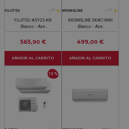
-
(0)
-
(0)
FUJITSU
KROMSLINE
FUJITSU ASY25-KN
KROMSLINE SKAC18WI
Blanco - Aire
Blanco - Aire
Acondicionado Split 2150
Acondicionado Split 4500
Frig Y 2400 Kcal
Frig Y 4500 Kcal
565
€
499
€
,90
,00
AÑADIR AL CARRITO
AÑADIR AL CARRITO
13 %
(0)