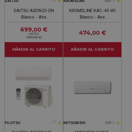
-
DAITSU
KROMSLINE
5,00
(3)
DAITSU ASD9U2I-DN
KROMSLINE KAC-45-WI
Blanco - Aire
Blanco - Aire
Acondicionado Split 2x1
Acondicionado Split 4300
699
€
,00
2150 Frig Y 2400 Kcal
Frig / 4540 Kcal
474
€
,00
ANTES
799,90 €
AÑADIR AL CARRITO
AÑADIR AL CARRITO
-
(0)
FUJITSU
MITSUBISHI
5,00
(1)