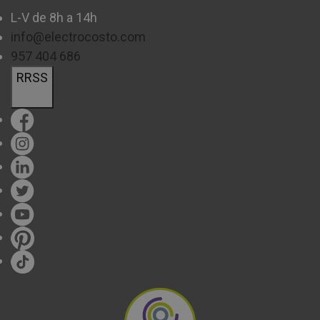
L-V de 8h a 14h
SEER (SEASONAL ENERGY EFFICIENCY RATIO)
info@electrocosto.com
957 404 686
Es el índice de eficiencia energética en modo frío
RRSS
durante toda la temporada.
Cuanto más alto, menos
electricidad
consume el equipo para enfriar. De esta
manera un aire split con SEER 6.5 será más eficiente que
SEER 5.0.
SCOP (SEASONAL COEFFICIENT OF PERFORMANCE)
Es el equivalente al SEER, pero en modo calefacción.
Un
SCOP más alto significa que consume menos
energía al calentar.
Siguiendo el ejemplo anterior, un
aire estilo split con SCOP 4.0 = 1 kW de electricidad
produce 4 kW de calor.