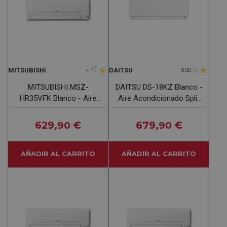
-
(0)
MITSUBISHI
DAITSU
5,00
(1)
MITSUBISHI MSZ-
DAITSU DS-18KZ Blanco -
HR35VFK Blanco - Aire
Aire Acondicionado Split
Acondicionado Split 2924
4420 Frig Y 4558 Kcal
Frig Y 3096 Kcal
629
€
679
€
,90
,90
AÑADIR AL CARRITO
AÑADIR AL CARRITO