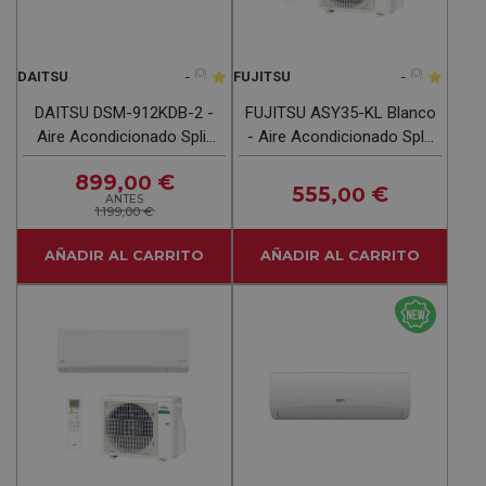
-
(0)
-
(0)
DAITSU
FUJITSU
DAITSU DSM-912KDB-2 -
FUJITSU ASY35-KL Blanco
Aire Acondicionado Split
- Aire Acondicionado Split
2150 2750 Frig
2924 Frig Y 2924 Kcal
899
€
,00
555
€
,00
ANTES
1.199,00 €
AÑADIR AL CARRITO
AÑADIR AL CARRITO