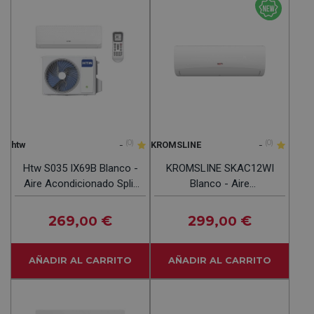
-
(0)
-
(0)
htw
KROMSLINE
Htw S035 IX69B Blanco -
KROMSLINE SKAC12WI
Aire Acondicionado Split
Blanco - Aire
2924 Frig Y 3010 Kcal
Acondicionado Split 3000
Frig Y 3000 Kcal
269
€
299
€
,00
,00
AÑADIR AL CARRITO
AÑADIR AL CARRITO