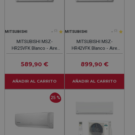
-
(0)
-
(0)
MITSUBISHI
MITSUBISHI
MITSUBISHI MSZ-
MITSUBISHI MSZ-
HR25VFK Blanco - Aire
HR42VFK Blanco - Aire
Acondicionado Split 2150
Acondicionado Split 3612
Frig Y 2709 Kcal
Frig Y 4042 Kcal
589
€
899
€
,90
,90
AÑADIR AL CARRITO
AÑADIR AL CARRITO
25 %