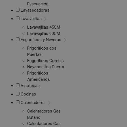
Evacuación
Lavasecadoras
Lavavajillas
Lavavajillas 45CM
Lavavajillas 60CM
Frigoríficos y Neveras
Frigoríficos dos
Puertas
Frigoríficos Combis
Neveras Una Puerta
Frigoríficos
Americanos
Vinotecas
Cocinas
Calentadores
Calentadores Gas
Butano
Calentadores Gas