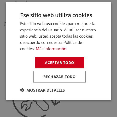
Deportivas
Juguetes
Ese sitio web utiliza cookies
Este sitio web usa cookies para mejorar la
Telefonía
experiencia del usuario. Al utilizar nuestro
Telefonía
sitio web, usted acepta todas las cookies
Teléfonos Fijos
de acuerdo con nuestra Política de
cookies.
Más información
Accesorios Telefonía
Fundas Teléfonos
ACEPTAR TODO
Móviles
RECHAZAR TODO
MOSTRAR DETALLES