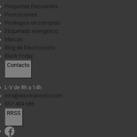
Disponemos de distintos modelos preparados tanto
Preguntas frecuentes
para recibir suministro de
gas
o
eléctrico
.
Promociones
Privilegios en compras
Las
cocinas eléctricas
utilizan electricidad para
Etiquetado energético
poner en marcha tanto el horno principal como los
Marcas
fuegos, estas ofrecen un excelente control de la
Blog de Electrocosto
Black Friday
temperatura, así como una mayor facilidad de
Contacto
limpieza en la parte del hornillo.
Por otro lado las
cocinas de gas
, que utilizan el gas
L-V de 8h a 14h
para el funcionamiento del horno principal y el
info@electrocosto.com
hornillo. Con ellos el calor es instantáneo y tienen la
957 404 686
ventaja de ser más baratas que las eléctricas.
RRSS
La elección dependerá del
tipo de instalación de
gas
que tengas en casa.