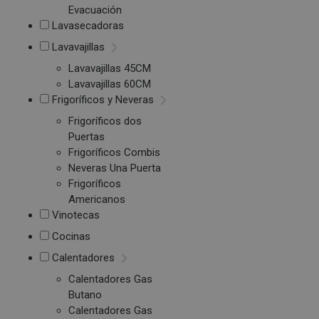
Evacuación
Lavasecadoras
Lavavajillas
Lavavajillas 45CM
Lavavajillas 60CM
Frigoríficos y Neveras
Frigoríficos dos
Puertas
Frigoríficos Combis
Neveras Una Puerta
Frigoríficos
Americanos
Vinotecas
Cocinas
Calentadores
Calentadores Gas
Butano
Calentadores Gas