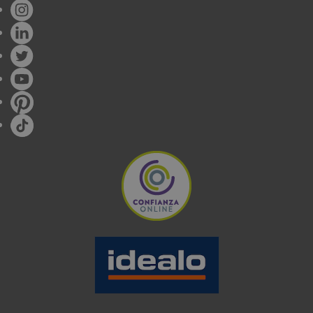
Además de las opciones que te presentamos
tenemos ejemplares con fuegos especiales para
wok
,
grills
,
con horno
y hasta
doble horno.