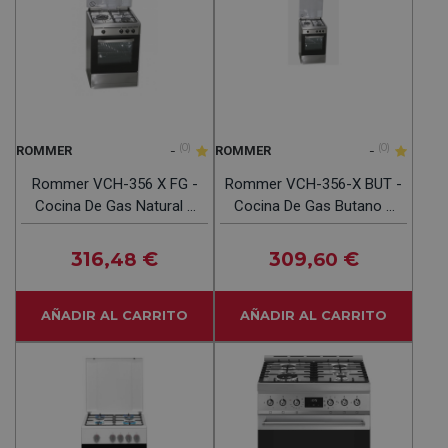
-
(0)
-
(0)
ROMMER
ROMMER
Rommer VCH-356 X FG -
Rommer VCH-356-X BUT -
Cocina De Gas Natural 3
Cocina De Gas Butano 3
Fuegos
Fuegos
316
€
309
€
,48
,60
AÑADIR AL CARRITO
AÑADIR AL CARRITO