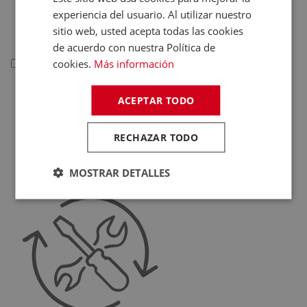
Deportivas
experiencia del usuario. Al utilizar nuestro
Juguetes
sitio web, usted acepta todas las cookies
de acuerdo con nuestra Política de
cookies.
Más información
Telefonía
Telefonía
ACEPTAR TODO
Teléfonos Fijos
Accesorios Telefonía
RECHAZAR TODO
Fundas Teléfonos
MOSTRAR DETALLES
Móviles