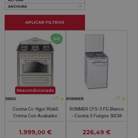
ANCHURA
APLICAR FILTROS
Reacondicionado
-
(0)
-
(0)
SMEG
ROMMER
Cocina Cc-9gpx 90x60
ROMMER CFS-3 FG Blanco
Crema Con Acabador
- Cocina 3 Fuegos 50CM
Silver
1.999
€
226
€
,00
,49