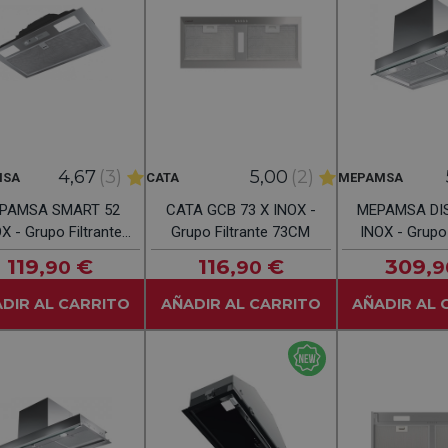
4,67
(3)
5,00
(2)
MSA
CATA
MEPAMSA
PAMSA SMART 52
CATA GCB 73 X INOX -
MEPAMSA DI
X - Grupo Filtrante
Grupo Filtrante 73CM
INOX - Grupo 
52CM
60C
119
€
116
€
309
,90
,90
,9
DIR AL CARRITO
AÑADIR AL CARRITO
AÑADIR AL 