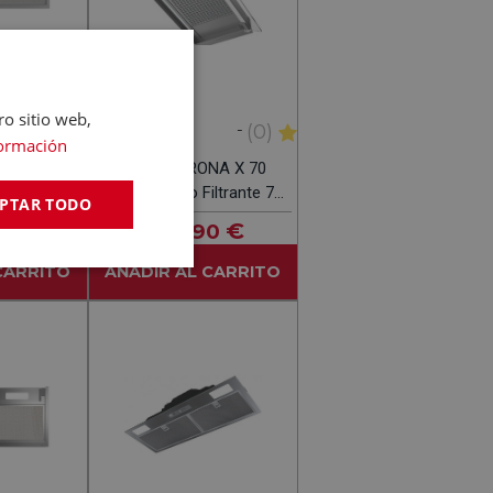
ro sitio web,
-
-
(0)
(0)
CATA
ormación
A 90 X-A
CATA CORONA X 70
Filtrante
INOX - Grupo Filtrante 70
PTAR TODO
M
CM
€
327
€
0
,90
CARRITO
AÑADIR AL CARRITO