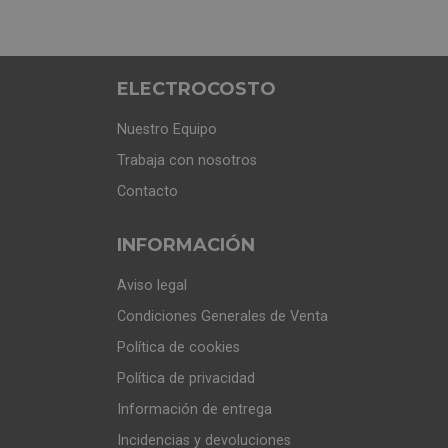
VENTAJAS DE UN GRUPO FILTRANTE DE COCIN
ELECTROCOSTO
Aprovechamiento del espacio:
son perf
Nuestro Equipo
superior. Esto hace que el ruido visual 
Trabaja con nosotros
electrodomésticos.
Contacto
INFORMACIÓN
Gran potencia de extracción:
esto es fu
Aviso legal
especialmente para cocinas de pequeño 
Condiciones Generales de Venta
Política de cookies
Política de privacidad
Fácil limpieza y mantenimiento:
al esta
Información de entrega
aluminio lavables y filtros de carbón act
Incidencias y devoluciones