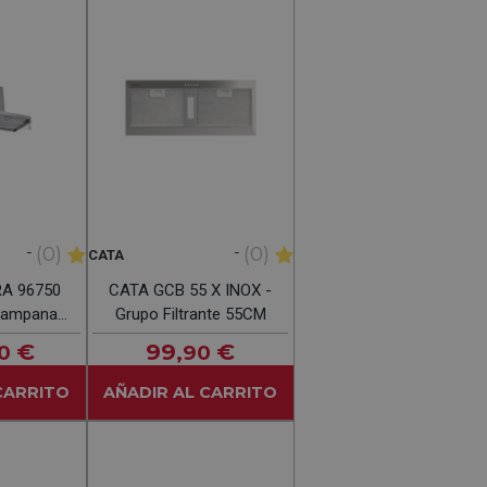
-
-
(0)
(0)
CATA
RA 96750
CATA GCB 55 X INOX -
Campana
Grupo Filtrante 55CM
al 90CM
€
99
€
0
,90
CARRITO
AÑADIR AL CARRITO