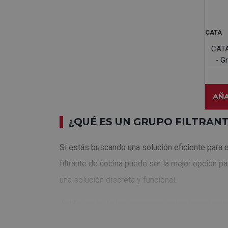
CATA
CATA
- G
AÑA
¿QUÉ ES UN GRUPO FILTRANT
Si estás buscando una solución eficiente para el
filtrante de cocina puede ser la mejor opción p
una solución discreta y funcional.
A diferencia de las campanas extractoras tradicio
antes de devolverlo al ambiente. Esto los convi