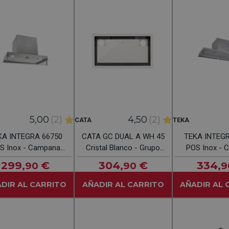
5,00
(2)
4,50
(2)
CATA
TEKA
KA INTEGRA 66750
CATA GC DUAL A WH 45
TEKA INTEG
S Inox - Campana
Cristal Blanco - Grupo
POS Inox - 
nvencional 60CM
Filtrante 45CM
Convencion
299
€
304
€
334
,90
,90
,9
DIR AL CARRITO
AÑADIR AL CARRITO
AÑADIR AL 