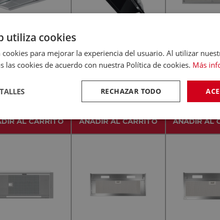
b utiliza cookies
 cookies para mejorar la experiencia del usuario. Al utilizar nuest
-
-
(0)
(0)
MSA
CATA
CATA
s las cookies de acuerdo con nuestra Política de cookies.
Más inf
AMSA DISCRET 90
CATA GC DUAL 75 GBK
CATA ARMONI
X - Grupo Filtrante
Cristal Negro - Grupo
INOX - Grupo 
TALLES
RECHAZAR TODO
ACE
90CM
Filtrante 75CM
90C
364
€
319
€
246
,90
,90
,9
DIR AL CARRITO
AÑADIR AL CARRITO
AÑADIR AL 