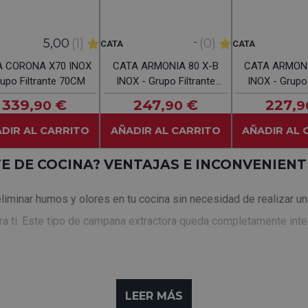
-
5,00
(1)
(0)
CATA
CATA
 CORONA X70 INOX
CATA ARMONIA 80 X-B
CATA ARMONI
rupo Filtrante 70CM
INOX - Grupo Filtrante
INOX - Grupo 
80CM
70C
339
€
247
€
227
,90
,90
,9
DIR AL CARRITO
AÑADIR AL CARRITO
AÑADIR AL 
E DE COCINA? VENTAJAS E INCONVENIENT
iminar humos y olores en tu cocina sin necesidad de realizar una 
ara ti. Este tipo de campana extractora queda completamente inte
nales, los grupos filtrantes no expulsan el aire al exterior, sino
LEER MÁS
erte en una alternativa ideal para hogares sin salida de humos.