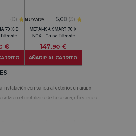
-
(0)
5,00
(3)
MEPAMSA
A 70 X-B
MEPAMSA SMART 70 X
Filtrante
INOX - Grupo Filtrante
M
70CM
€
147
€
0
,90
CARRITO
AÑADIR AL CARRITO
ES
instalación con salida al exterior, un grupo
grada en el mobiliario de tu cocina, ofreciendo
 que lo purifican a través de filtros de carbono