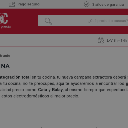
Pago seguro
3 años de garantía
 precio
L-V 8h - 14h
ltrante
INA
ntegración total
en tu cocina, tu nueva campana extractora deberá 
ra tu cocina, no te preocupes, aquí te ayudaremos a encontrar los
g
 calidad precio como
Cata
y
Balay
, al mismo tiempo que espectacul
 estos electrodomésticos al mejor precio.