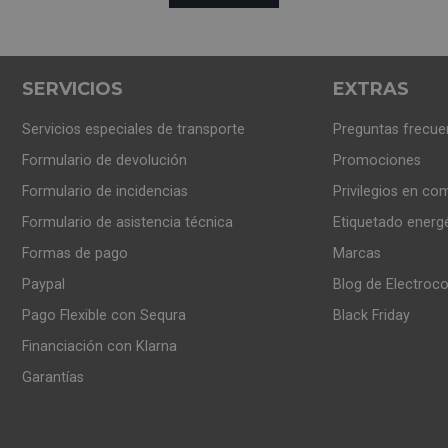
A
SERVICIOS
EXTRAS
ectos si buscas una cocina minimalista y ordenada, ya que qu
Servicios especiales de transporte
Preguntas frecue
que pueden provocar las campanas de mayor volumen se reduzca y
Formulario de devolución
Promociones
Formulario de incidencias
Privilegios en co
Formulario de asistencia técnica
Etiquetado energ
Formas de pago
Marcas
ndamental para todo grupo filtrante ya que además de una extra
Paypal
Blog de Electroc
tamaño donde el vapor y el humo pueden esparcirse rápidament
Pago Flexible con Sequra
Black Friday
Financiación con Klarna
Garantías
r empotrados en el mueble, resultan más fáciles de limpiar. Ad
ivado reemplazables.