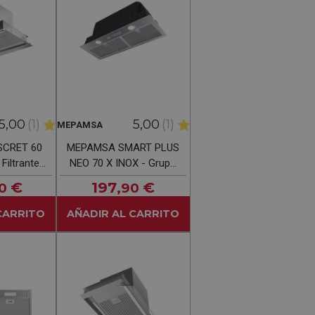
5,00
(1)
5,00
(1)
MEPAMSA
SCRET 60
MEPAMSA SMART PLUS
Filtrante
NEO 70 X INOX - Grupo
M
Filtrante 70CM
€
197
€
0
,90
CARRITO
AÑADIR AL CARRITO