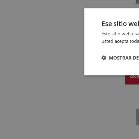
Ese sitio we
Este sitio web usa
MEPA
usted acepta toda
MEP
INO
MOSTRAR DE
AÑA