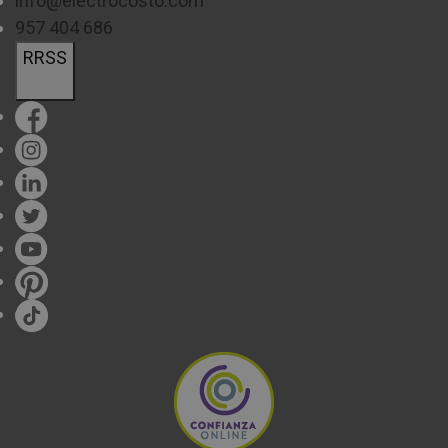
info@electrocosto.com
957 404 686
midas tu cocina y calcules cuál es el número de
RRSS
zonas de cocción que utilizas normalmente. Te será
muy útil para que la elección se ajuste lo máximo
posible a tu espacio y necesidades.
En Electrocosto contamos con una gran variedad de
placas de diversos tamaños, diseñados para
adaptarse a todo tipo de familias y
exigencias. Encuentra vitrocerámicas de inducción
que van desde los 30cm de ancho, pasando por
tamaños más convencionales, como los
comprendidos entre los 60-70cm, hasta las más
grandes, con 95cm de ancho.
En cuanto al número de fuegos, podrás encontrar