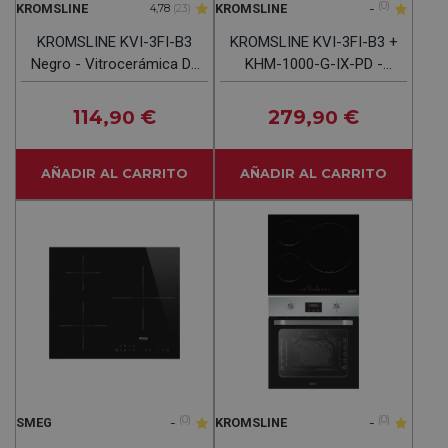
-
(0)
KROMSLINE
KROMSLINE
4,78
(23)
KROMSLINE KVI-3FI-B3
KROMSLINE KVI-3FI-B3 +
Negro - Vitrocerámica De
KHM-1000-G-IX-PD -
Inducción 60CM
Conjunto Vitrocerámica
De Inducción + Horno
114
€
279
€
,90
,90
INOX
AÑADIR AL CARRITO
AÑADIR AL CARRITO
-
(0)
-
(0)
SMEG
KROMSLINE