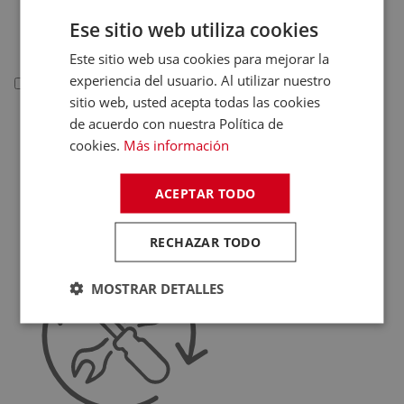
Deportivas
Ese sitio web utiliza cookies
Juguetes
Este sitio web usa cookies para mejorar la
experiencia del usuario. Al utilizar nuestro
Telefonía
sitio web, usted acepta todas las cookies
de acuerdo con nuestra Política de
Telefonía
cookies.
Más información
Teléfonos Fijos
Accesorios Telefonía
ACEPTAR TODO
Fundas Teléfonos
Móviles
RECHAZAR TODO
MOSTRAR DETALLES