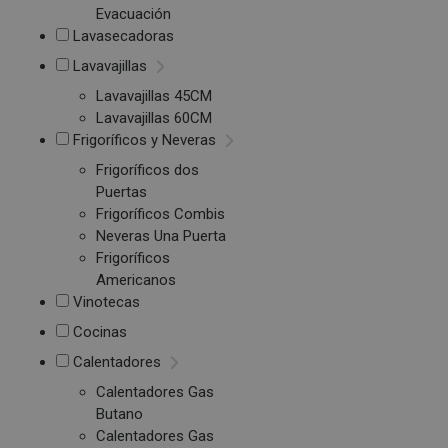
Evacuación
Lavasecadoras
Lavavajillas
Lavavajillas 45CM
Lavavajillas 60CM
Frigoríficos y Neveras
Frigoríficos dos
Puertas
Frigoríficos Combis
Neveras Una Puerta
Frigoríficos
Americanos
Vinotecas
Cocinas
Calentadores
Calentadores Gas
Butano
Calentadores Gas