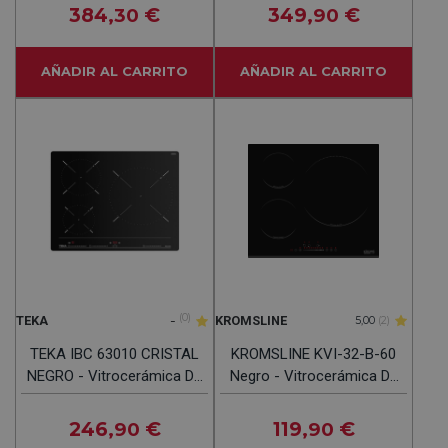
Inducción 90CM
384
€
349
€
,30
,90
AÑADIR AL CARRITO
AÑADIR AL CARRITO
-
(0)
TEKA
KROMSLINE
5,00
(2)
TEKA IBC 63010 CRISTAL
KROMSLINE KVI-32-B-60
NEGRO - Vitrocerámica De
Negro - Vitrocerámica De
Inducción 60CM
Inducción 60CM
246
€
119
€
,90
,90