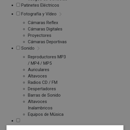
Patinetes Eléctricos
Fotografía y Vídeo
Cámaras Reflex
Cámaras Digitales
Proyectores
Cámaras Deportivas
Sonido
Reproductores MP3
/ MP4 / MP5
Auriculares
Altavoces
Radios CD / FM
Despertadores
Barras de Sonido
Altavoces
Inalambricos
Equipos de Música
Relojes y Pulseras