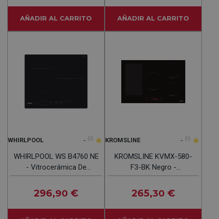
AÑADIR AL CARRITO
AÑADIR AL CARRITO
-
(0)
-
(0)
WHIRLPOOL
KROMSLINE
WHIRLPOOL WS B4760 NE
KROMSLINE KVMX-580-
- Vitrocerámica De
F3-BK Negro -
Inducción 3 Fuegos
Vitrocerámica De
Inducción 77CM
296
€
265
€
,90
,30