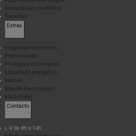
Dimensiones de producto:
además de las
Financiación con Klarna
medidas del producto en sí, también deberás
Garantías
tener en cuenta el encastre. Estas son las
dimensiones de la zona del mueble en la que irán
Extras
instaladas y es muy importante para evitar
modificaciones previas a su instalación.
Preguntas frecuentes
Características de seguridad:
si necesitas
Promociones
opciones como temporizador, detección de
Privilegios en compras
recipientes, indicador de calor residual, etc,
Etiquetado energético
puedes echar un vistazo a la ficha del producto
Marcas
de tu interés para comprobarlo.
Blog de Electrocosto
Black Friday
Contacto
¿CÓMO MEDIR LA COCINA ANTES DE COMPRAR UNA
PLACA DE INDUCCIÓN?
L-V de 8h a 14h
Antes de realizar tu compra, te recomendamos que