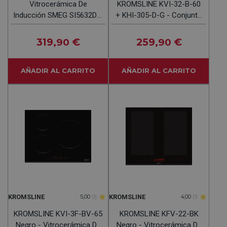
Vitrocerámica De
KROMSLINE KVI-32-B-60
Inducción SMEG SI5632D 3
+ KHI-305-D-G - Conjunto
Fuegos
Vitrocerámica De
Inducción + Horno INOX
319
€
259
€
,90
,90
AÑADIR AL CARRITO
AÑADIR AL CARRITO
KROMSLINE
KROMSLINE
5,00
(1)
4,00
(1)
KROMSLINE KVI-3F-BV-65
KROMSLINE KFV-22-BK
Negro - Vitrocerámica De
Negro - Vitrocerámica De