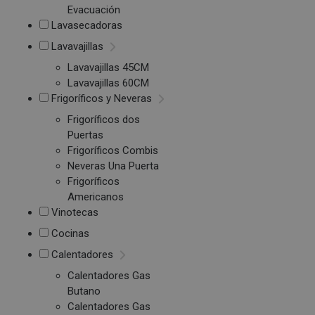
Evacuación
Lavasecadoras
Lavavajillas
Lavavajillas 45CM
Lavavajillas 60CM
Frigoríficos y Neveras
Frigoríficos dos
Puertas
Frigoríficos Combis
Neveras Una Puerta
Frigoríficos
Americanos
Vinotecas
Cocinas
Calentadores
Calentadores Gas
Butano
Calentadores Gas