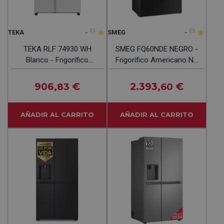
-
(0)
-
(0)
TEKA
SMEG
TEKA RLF 74930 WH
SMEG FQ60NDE NEGRO -
Blanco - Frigorífico
Frigorífico Americano No
Americano No Frost
Frost
906
€
2.393
€
,83
,60
AÑADIR AL CARRITO
AÑADIR AL CARRITO