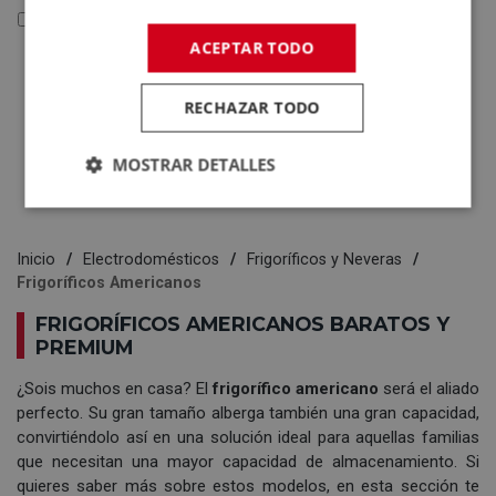
Reacondicionados y Outlet
ACEPTAR TODO
Reacondicionados y
Outlet
RECHAZAR TODO
Electrodomésticos
Tecnología
MOSTRAR DETALLES
Inicio
Electrodomésticos
Frigoríficos y Neveras
Frigoríficos Americanos
FRIGORÍFICOS AMERICANOS BARATOS Y
PREMIUM
¿Sois muchos en casa? El
frigorífico americano
será el aliado
perfecto. Su gran tamaño alberga también una gran capacidad,
convirtiéndolo así en una solución ideal para aquellas familias
que necesitan una mayor capacidad de almacenamiento. Si
quieres saber más sobre estos modelos, en esta sección te