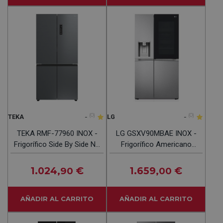
-
(0)
-
(0)
TEKA
LG
TEKA RMF-77960 INOX -
LG GSXV90MBAE INOX -
Frigorífico Side By Side No
Frigorífico Americano
Frost
NoFrost
1.024
€
1.659
€
,90
,00
AÑADIR AL CARRITO
AÑADIR AL CARRITO