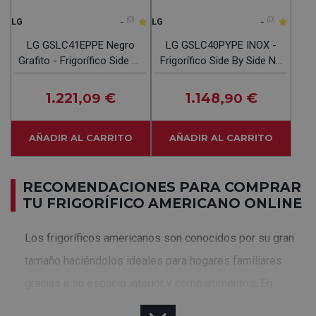
-
(0)
-
(0)
LG
LG
LG GSLC41EPPE Negro
LG GSLC40PYPE INOX -
Grafito - Frigorífico Side By
Frigorífico Side By Side No
Side No Frost
Frost
1.221
€
1.148
€
,09
,90
AÑADIR AL CARRITO
AÑADIR AL CARRITO
RECOMENDACIONES PARA COMPRAR
TU FRIGORÍFICO AMERICANO ONLINE
Los frigoríficos americanos son conocidos por su gran
tamaño haciéndolos ideales para hogares familiares
gracias a su espacio interior y compartimentos. En
Electrocosto encontrarás una gran selección de