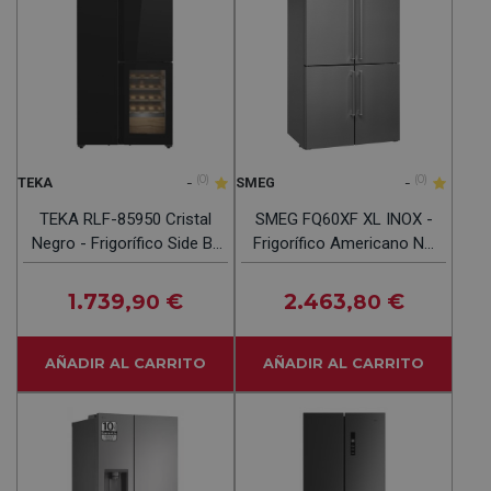
-
(0)
-
(0)
TEKA
SMEG
TEKA RLF-85950 Cristal
SMEG FQ60XF XL INOX -
Negro - Frigorífico Side By
Frigorífico Americano No
Side No Frost
Frost
1.739
€
2.463
€
,90
,80
AÑADIR AL CARRITO
AÑADIR AL CARRITO