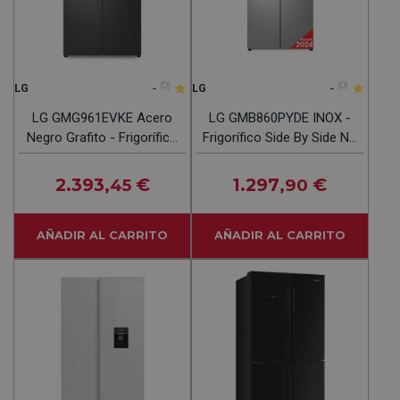
-
(0)
-
(0)
LG
LG
LG GMG961EVKE Acero
LG GMB860PYDE INOX -
Negro Grafito - Frigorífico
Frigorífico Side By Side No
Side By Side No Frost
Frost
2.393
€
1.297
€
,45
,90
AÑADIR AL CARRITO
AÑADIR AL CARRITO