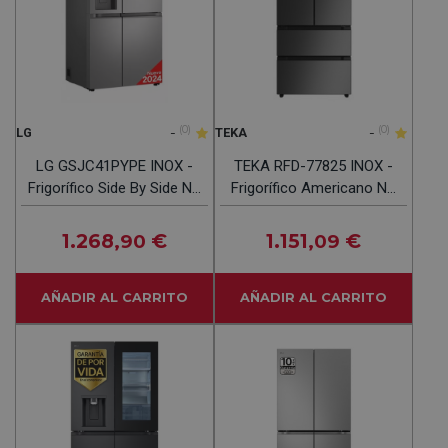
-
(0)
-
(0)
LG
TEKA
LG GSJC41PYPE INOX -
TEKA RFD-77825 INOX -
Frigorífico Side By Side No
Frigorífico Americano NO
Frost
FROST
1.268
€
1.151
€
,90
,09
AÑADIR AL CARRITO
AÑADIR AL CARRITO