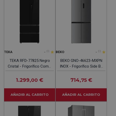
-
(0)
-
(0)
TEKA
BEKO
TEKA RFD-77825 Negro
BEKO GNO-46623-MXPN
Cristal - Frigorífico Combi
INOX - Frigorífico Side By
NO FROST
Side No Frost
1.299
€
714
€
,00
,75
AÑADIR AL CARRITO
AÑADIR AL CARRITO