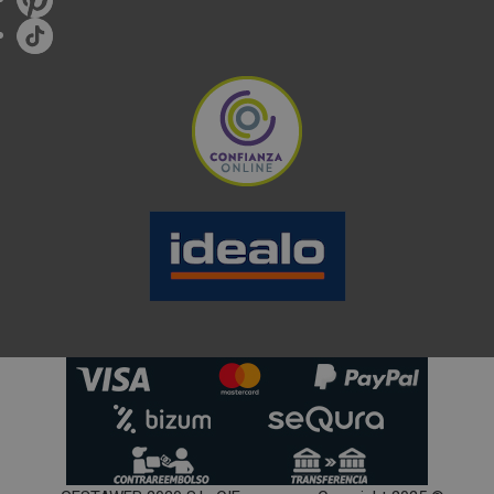
requieren acceso frecuente tanto a productos frescos
como congelados.
Modelos French Door:
proporcionan
mayor espacio
en la zona de refrigeración
sin división central,
facilitando el almacenamiento de bandejas y platos
grandes. Los cajones congelador inferiores mejoran la
ergonomía al reducir la necesidad de agacharse.
Cada fabricante posee características y tecnologías
diferentes. Si tienes dudas con alguna de ellas, puedes
contactar con nuestro equipo
y con gusto te daremos el
soporte que necesitas.
3. EFICIENCIA ENERGÉTICA Y SOSTENIBILIDAD