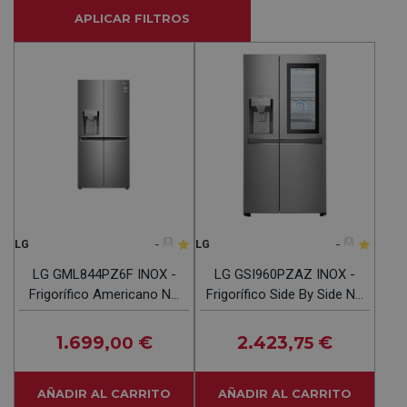
APLICAR FILTROS
-
(0)
-
(0)
LG
LG
LG GML844PZ6F INOX -
LG GSI960PZAZ INOX -
Frigorífico Americano No
Frigorífico Side By Side No
Frost
Frost
1.699
€
2.423
€
,00
,75
AÑADIR AL CARRITO
AÑADIR AL CARRITO