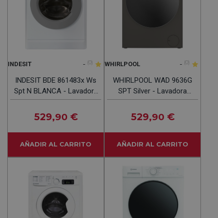
-
(0)
-
(0)
INDESIT
WHIRLPOOL
INDESIT BDE 861483x Ws
WHIRLPOOL WAD 9636G
Spt N BLANCA - Lavadora
SPT Silver - Lavadora
Secadora 8KG/6KG
Secadora 9KG / 6KG
1400RPM
1400RPM
529
€
529
€
,90
,90
AÑADIR AL CARRITO
AÑADIR AL CARRITO