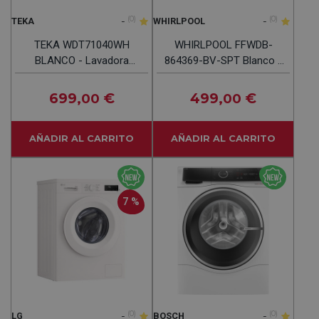
-
(0)
-
(0)
TEKA
WHIRLPOOL
TEKA WDT71040WH
WHIRLPOOL FFWDB-
BLANCO - Lavadora
864369-BV-SPT Blanco -
Secadora 10KG 6KG
Lavadora Secadora 8KG /
1400RPM
6KG 1400RPM
699
€
499
€
,00
,00
AÑADIR AL CARRITO
AÑADIR AL CARRITO
7 %
-
(0)
-
(0)
LG
BOSCH