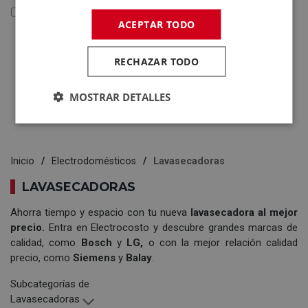
Reacondicionados y Outlet
ACEPTAR TODO
Reacondicionados y
Outlet
RECHAZAR TODO
Electrodomésticos
Tecnología
MOSTRAR DETALLES
Inicio
Electrodomésticos
Lavasecadoras
LAVASECADORAS
Ahorra tiempo y espacio con tu nueva
lavasecadora
al mejor
precio.
Entra en Electrocosto y descubre grandes marcas de
calidad, como
Bosch
y
LG
,
o con la mejor relación calidad
precio, como
Siemens
y
Balay
.
Subcategorías de
Lavasecadoras