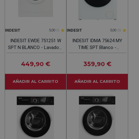
INDESIT
INDESIT
5,00
(1)
5,00
(5)
INDESIT EWDE 751251 W
INDESIT IDMA 75624 MY
SPT N BLANCO - Lavadora
TIME SPT Blanco -
Secadora 7KG/5KG 1200
Lavadora Secadora 7KG /
RPM
5 KG 1400RPM
449
€
359
€
,90
,90
AÑADIR AL CARRITO
AÑADIR AL CARRITO