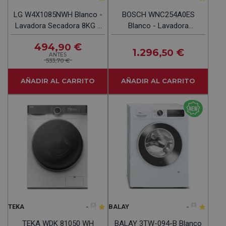
LG W4X1085NWH Blanco -
BOSCH WNC254A0ES
Lavadora Secadora 8KG /
Blanco - Lavadora
5KG 1400RPM
Secadora 10.5KG / 6KG
494
€
,90
1400RPM
1.296
€
,50
ANTES
533,70 €
AÑADIR AL CARRITO
AÑADIR AL CARRITO
-
(0)
-
(0)
TEKA
BALAY
TEKA WDK 81050 WH
BALAY 3TW-094-B Blanco