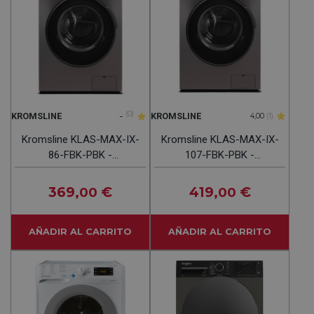
-
(0)
KROMSLINE
KROMSLINE
4,00
(1)
Kromsline KLAS-MAX-IX-
Kromsline KLAS-MAX-IX-
86-FBK-PBK -
107-FBK-PBK -
Lavasecadora
Lavasecadora
369
€
419
€
,00
,00
AÑADIR AL CARRITO
AÑADIR AL CARRITO