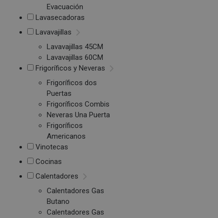
Evacuación
Lavasecadoras
Lavavajillas
Lavavajillas 45CM
Lavavajillas 60CM
Frigoríficos y Neveras
Frigoríficos dos
Puertas
Frigoríficos Combis
Neveras Una Puerta
Frigoríficos
Americanos
Vinotecas
Cocinas
Calentadores
Calentadores Gas
Butano
Calentadores Gas