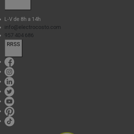
Podrás pagar tus compras tanto de
contado
como a
través de nuestras
opciones de financiación
. Esto te
L-V de 8h a 14h
info@electrocosto.com
ayudará a equipar tu cocina cómodamente comprando
957 404 686
uno o más productos y pagándolos de manera más
RRSS
cómoda.
Además, contamos con
diferentes métodos de
entrega s
egún tus necesidades.
La decisión entre una lavadora y una lavasecadora
dependerá del espacio disponible, tu presupuesto y tus
hábitos de lavado. Si buscas comodidad y ahorro de
espacio, las lavasecadoras son la solución perfecta; sin