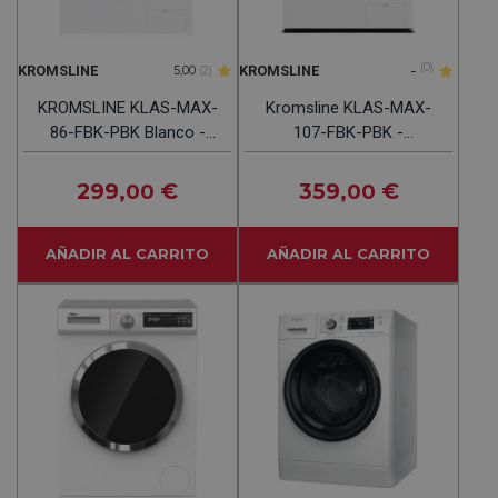
-
(0)
KROMSLINE
KROMSLINE
5,00
(2)
KROMSLINE KLAS-MAX-
Kromsline KLAS-MAX-
86-FBK-PBK Blanco -
107-FBK-PBK -
Lavadora Secadora 8KG
Lavasecadora
6KG 1400RPM
299
€
359
€
,00
,00
AÑADIR AL CARRITO
AÑADIR AL CARRITO