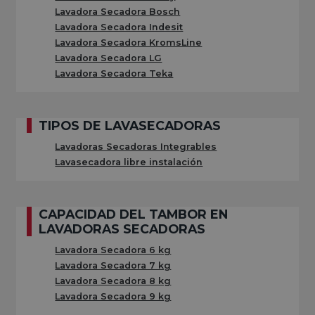
pueden resultar más económicas al evitar la necesidad
Lavadora Secadora Bosch
de adquirir dos electrodomésticos por separado. Este
Lavadora Secadora Indesit
Lavadora Secadora KromsLine
tipo de dispositivos es especialmente útil en hogares
Lavadora Secadora LG
con espacio reducido o para quienes buscan simplificar
Lavadora Secadora Teka
sus tareas domésticas.
TIPOS DE LAVASECADORAS
CARACTERÍSTICAS CLAVE DE UNA
LAVADORA-SECADORA
Lavadoras Secadoras Integrables
Lavasecadora libre instalación
Antes de comprar tu lavasecadora barata online, debes
tener en cuenta cuáles son las características técnicas
CAPACIDAD DEL TAMBOR EN
por las cuáles destaca este equipo:
LAVADORAS SECADORAS
Lavadora Secadora 6 kg
Lavadora Secadora 7 kg
Lavadora Secadora 8 kg
Capacidad de una lavadora secadora:
habitualmente,
Lavadora Secadora 9 kg
suelen soporta una capacidad de lavado de entre 6 a 12