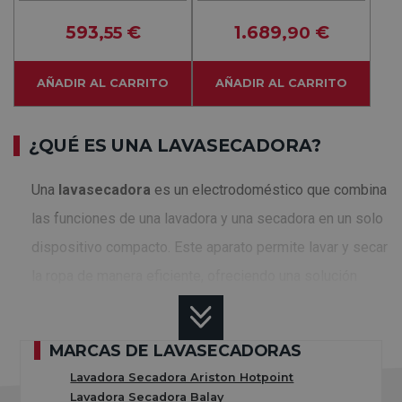
6KG 1400RPM
12KG/7KG 1600RPM
593
€
1.689
€
,55
,90
AÑADIR AL CARRITO
AÑADIR AL CARRITO
¿QUÉ ES UNA LAVASECADORA?
Una
lavasecadora
es un electrodoméstico que combina
las funciones de una lavadora y una secadora en un solo
dispositivo compacto. Este aparato permite lavar y secar
la ropa de manera eficiente, ofreciendo una solución
ideal para quienes buscan ahorrar espacio y tiempo en el
hogar.
MARCAS DE LAVASECADORAS
Además de optimizar el espacio, las lavasecadoras
Lavadora Secadora Ariston Hotpoint
Lavadora Secadora Balay