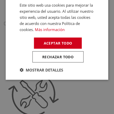
Deportivas
Este sitio web usa cookies para mejorar la
Juguetes
experiencia del usuario. Al utilizar nuestro
sitio web, usted acepta todas las cookies
de acuerdo con nuestra Política de
Telefonía
cookies.
Más información
Telefonía
Teléfonos Fijos
ACEPTAR TODO
Accesorios Telefonía
Fundas Teléfonos
RECHAZAR TODO
Móviles
MOSTRAR DETALLES