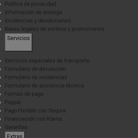
Política de privacidad
recuerda que si te decantas por una placa de gas
Información de entrega
butano, deberás tener un espacio reservado para el
Incidencias y devoluciones
cambio de bombona. El
gas propano
tiene el
Bases legales de sorteos y promociones
mismo uso que el
butano
, por lo que una
placa
Servicios
preparada para butano, se podrá usar con gas
propano
y viceversa.
Servicios especiales de transporte
Por otro lado el
gas natural
permite un consumo sin
Formulario de devolución
Formulario de incidencias
las preocupaciones anteriormente mencionadas,
Formulario de asistencia técnica
sólo requiere una instalación previa en casa
.
Formas de pago
Paypal
¿CUÁL ES EL MEJOR TAMAÑO DE
ENCIMERA DE GAS?
Pago Flexible con Sequra
Financiación con Klarna
Una de las preguntas más frecuentes a la hora de
Garantías
elegir un nuevo electrodoméstico tiene que ver con
Extras