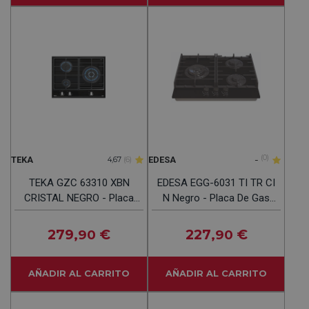
-
(0)
TEKA
EDESA
4,67
(6)
TEKA GZC 63310 XBN
EDESA EGG-6031 TI TR CI
CRISTAL NEGRO - Placa
N Negro - Placa De Gas
De Gas 60CM NATURAL
60CM Gas Natural
279
€
227
€
,90
,90
AÑADIR AL CARRITO
AÑADIR AL CARRITO