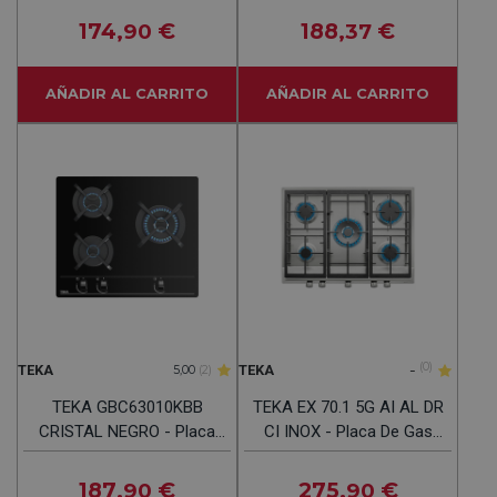
174
€
188
€
,90
,37
AÑADIR AL CARRITO
AÑADIR AL CARRITO
-
(0)
TEKA
TEKA
5,00
(2)
TEKA GBC63010KBB
TEKA EX 70.1 5G AI AL DR
CRISTAL NEGRO - Placa
CI INOX - Placa De Gas
De Gas 60CM BUTANO
68CM BUTANO
187
€
275
€
,90
,90