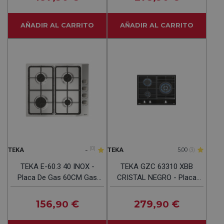
AÑADIR AL CARRITO
AÑADIR AL CARRITO
-
(0)
TEKA
TEKA
5,00
(3)
TEKA E-60.3 40 INOX -
TEKA GZC 63310 XBB
Placa De Gas 60CM Gas
CRISTAL NEGRO - Placa
Butano
De Gas 60CM BUTANO
156
€
279
€
,90
,90