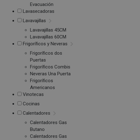
Evacuación
Lavasecadoras
Lavavajillas
Lavavajillas 45CM
Lavavajillas 60CM
Frigoríficos y Neveras
Frigoríficos dos
Puertas
Frigoríficos Combis
Neveras Una Puerta
Frigoríficos
Americanos
Vinotecas
Cocinas
Calentadores
Calentadores Gas
Butano
Calentadores Gas