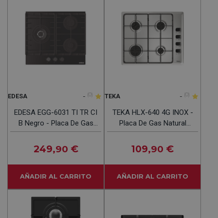
-
(0)
-
(0)
EDESA
TEKA
EDESA EGG-6031 TI TR CI
TEKA HLX-640 4G INOX -
B Negro - Placa De Gas
Placa De Gas Natural
60CM Gas Butano
60CM
249
€
109
€
,90
,90
AÑADIR AL CARRITO
AÑADIR AL CARRITO