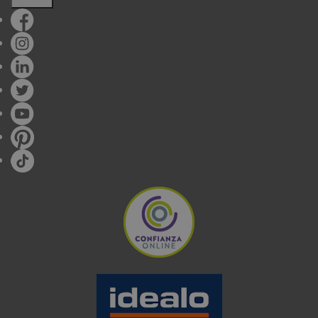
de
1 fuego
hasta
6 zonas de cocción
, aunque por
lo general las más comunes son las de
3 fuegos
y
4 fuegos
, pero todo depende de las necesidades
de tu hogar.
Finalmente, una vez hayas elegido tu encimera
perfecta, nos gustaría dejarte una de las
recomendaciones más importantes para su correcta
conservación, la limpieza.
QUÉ MARCA ES LA MEJOR EN
PLACAS DE GAS:
Al tener tantísimas opciones en el mundo online, una