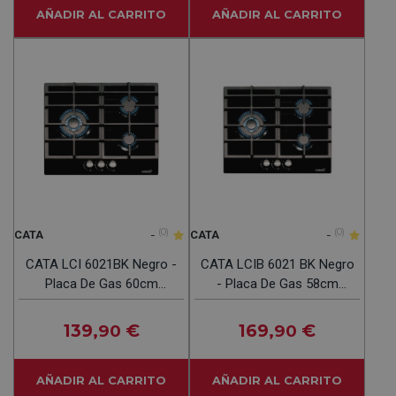
AÑADIR AL CARRITO
AÑADIR AL CARRITO
-
(0)
-
(0)
CATA
CATA
CATA LCI 6021BK Negro -
CATA LCIB 6021 BK Negro
Placa De Gas 60cm
- Placa De Gas 58cm
Natural Y Butano
Butano
139
€
169
€
,90
,90
AÑADIR AL CARRITO
AÑADIR AL CARRITO