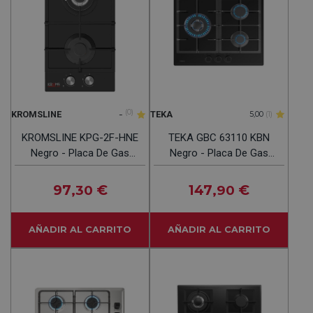
-
(0)
KROMSLINE
TEKA
5,00
(1)
KROMSLINE KPG-2F-HNE
TEKA GBC 63110 KBN
Negro - Placa De Gas
Negro - Placa De Gas
Modular 30CM
60CM Gas Natural
97
€
147
€
,30
,90
AÑADIR AL CARRITO
AÑADIR AL CARRITO