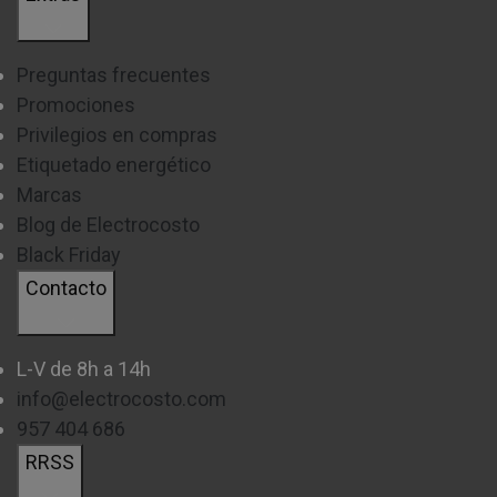
sus dimensiones.
Preguntas frecuentes
En nuestra tienda online, contamos con una gran
Promociones
variedad de placas de gas de diversos tamaños,
Privilegios en compras
sólo tienes que entrar y descubrir la que mejor se
Etiquetado energético
adapte a ti y tu familia.
Marcas
Blog de Electrocosto
Las encimeras de gas más demandadas son las de
Black Friday
60cm
debido a su tamaño estándar, se adaptan
Contacto
fácilmente a tu cocina.
Por otro lado, y si disponemos de un menor espacio,
L-V de 8h a 14h
también podrás encontrar de
30cm
, llegando hasta
info@electrocosto.com
75cm
, destinadas a espacios mucho más amplios.
957 404 686
RRSS
En nuestra página encontrarás desde
placas de gas