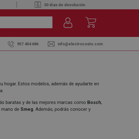
30 días de devolución
957 404 686
info@electrocosto.com
 tu hogar. Estos modelos, además de ayudarte en
a.
más baratas y de las mejores marcas como
Bosch
,
la mano de
Smeg
. Además, podrás conocer y