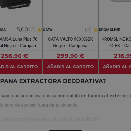
-
5,00
(2)
(0)
MSA
CATA
KROMSLINE
AMSA Luna Plus 70
CATA VALTO 900 XGBK
KROMSLINE KC
tal Negro - Campana
Negro - Campana
G-BK - Ca
Decorativa 70cm
Decorativa 90CM
Decorativ
256
€
299
€
216
,90
,90
,9
DIR AL CARRITO
AÑADIR AL CARRITO
AÑADIR AL 
PANA EXTRACTORA DECORATIVA?
esario contar con una cocina
con salida de humos al exterior
,
a hora de cocinar, fuera de tu vivienda.
de extracción potente y una sencilla instalación.