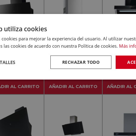
b utiliza cookies
 cookies para mejorar la experiencia del usuario. Al utilizar nuest
s las cookies de acuerdo con nuestra Política de cookies.
Más inf
-
-
(0)
(0)
MSA
TEKA
KROMSLINE
PAMSA CUADRO 90
TEKA DSJ 650 Inox -
Campana Krom
TALLES
RECHAZAR TODO
ACE
RO - Campana
Campana Decorativa
JYC-90-C-BK-
Decorativa 90cm
60CM
90CM 850
253
€
195
€
295
,90
,90
,4
DIR AL CARRITO
AÑADIR AL CARRITO
AÑADIR AL 