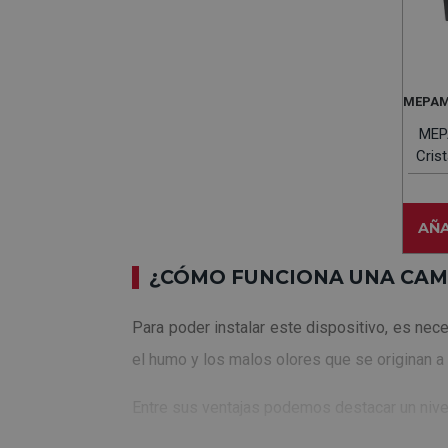
MEPA
MEP
Cris
AÑA
¿CÓMO FUNCIONA UNA CAM
Para poder instalar este dispositivo, es nec
el humo y los malos olores que se originan a l
Entre sus ventajas podemos destacar un nivel 