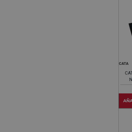
CATA
CA
Neg
AÑA