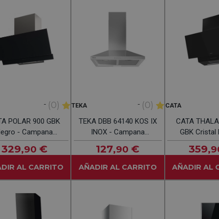
-
-
(0)
(0)
TEKA
CATA
TA POLAR 900 GBK
TEKA DBB 64140 KOS IX
CATA THALA
ro - Campana
INOX - Campana
GBK Cristal
Decorativa 90CM
Decorativa 60CM
Campana Dec
329
€
127
€
359
,90
,90
,9
60C
DIR AL CARRITO
AÑADIR AL CARRITO
AÑADIR AL 