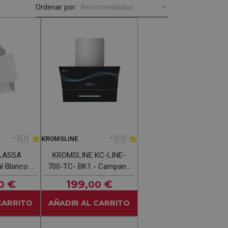
Ordenar por:
-
-
(0)
(0)
KROMSLINE
LASSA
KROMSLINE KC-LINE-
l Blanco -
700-TC- BK1 - Campana
orativa
Decorativa 70CM
€
199
€
0
,00
M
CARRITO
AÑADIR AL CARRITO