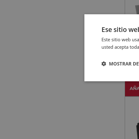
Ese sitio we
Este sitio web usa
usted acepta toda
MEPA
ME
MOSTRAR DE
NEG
AÑA