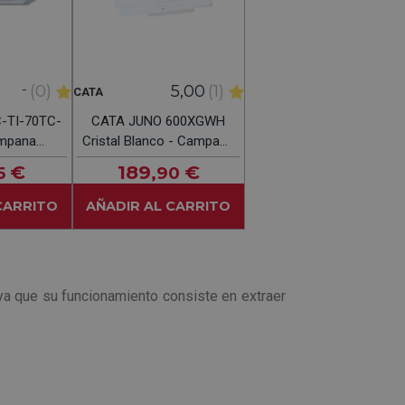
-
(0)
5,00
(1)
CATA
-TI-70TC-
CATA JUNO 600XGWH
mpana
Cristal Blanco - Campana
a 70CM
Decorativa 60CM
€
189
€
5
,90
CARRITO
AÑADIR AL CARRITO
 ya que su funcionamiento consiste en extraer