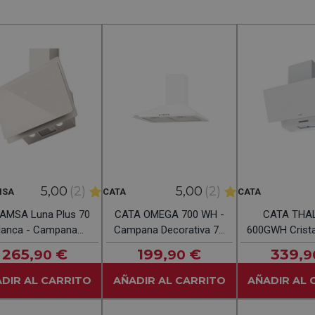
5,00
(2)
5,00
(2)
MSA
CATA
CATA
AMSA Luna Plus 70
CATA OMEGA 700 WH -
CATA THA
lanca - Campana
Campana Decorativa 70
600GWH Crista
Decorativa 70cm
CM
Campana Dec
265
€
199
€
339
,90
,90
,9
60C
DIR AL CARRITO
AÑADIR AL CARRITO
AÑADIR AL 