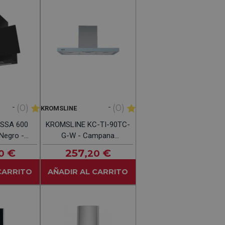
-
-
(0)
(0)
KROMSLINE
SSA 600
KROMSLINE KC-TI-90TC-
 Negro -
G-W - Campana
orativa
Decorativa 90CM
€
257
€
0
,20
M
CARRITO
AÑADIR AL CARRITO