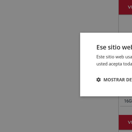
V
Ese sitio we
Este sitio web usa
usted acepta toda
MOSTRAR DE
MEIZU
Sma
16G
V