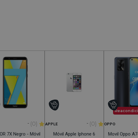
Reacondic
-
-
(0)
(0)
APPLE
OPPO
R 7X Negro - Móvil
Móvil Apple Iphone 6
Movil Oppo A7