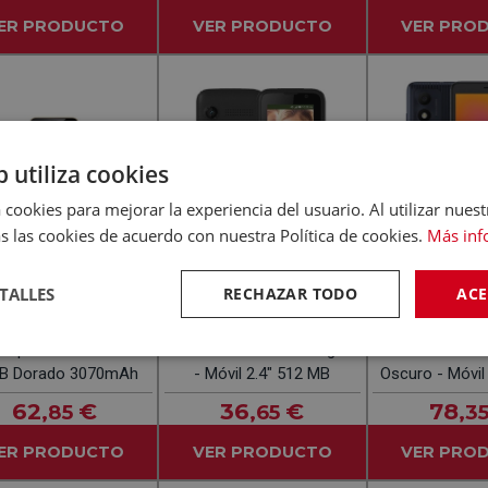
ER PRODUCTO
VER PRODUCTO
VER PRO
b utiliza cookies
 cookies para mejorar la experiencia del usuario. Al utilizar nuest
s las cookies de acuerdo con nuestra Política de cookies.
Más inf
TALLES
RECHAZAR TODO
ACE
-
-
(0)
(0)
MAXCOM
ALCATEL
rtphone Meizu M5
MAXCOM MK-241 Negro
ALCATEL 1B 5
B Dorado 3070mAh
- Móvil 2.4" 512 MB
Oscuro - Móvi
62
€
36
€
78
,85
,65
,3
ER PRODUCTO
VER PRODUCTO
VER PRO