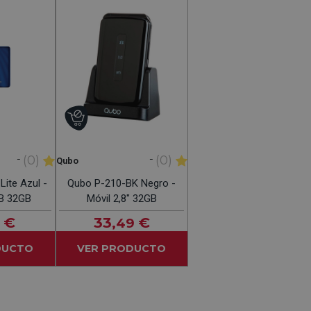
-
-
(0)
(0)
Qubo
Lite Azul -
Qubo P-210-BK Negro -
GB 32GB
Móvil 2,8" 32GB
€
33
€
,49
DUCTO
VER PRODUCTO