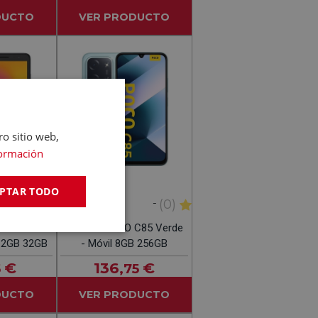
DUCTO
VER PRODUCTO
ro sitio web,
ormación
PTAR TODO
-
-
(0)
(0)
XIAOMI
031G Azul
XIAOMI POCO C85 Verde
l 2GB 32GB
- Móvil 8GB 256GB
€
136
€
5
,75
DUCTO
VER PRODUCTO