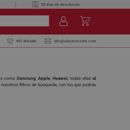
30 días de devolución
957 404 686
info@electrocosto.com
rcas como
Samsung
,
Apple
,
Huawei,
todas ellas
al
 nuestros filtros de búsqueda, con los que podrás