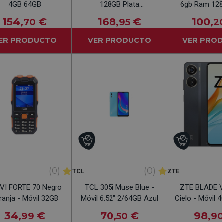
4GB 64GB
128GB Plata
6gb Ram 12
Reacondicionado 4.7" IPS
18/16mp 
154
€
168
€
100
,70
,95
,2
ER PRODUCTO
VER PRODUCTO
VER PRO
-
-
(0)
(0)
TCL
ZTE
VI FORTE 70 Negro
TCL 305i Muse Blue -
ZTE BLADE V
ranja - Móvil 32GB
Móvil 6.52" 2/64GB Azul
Cielo - Móvil
34
€
70
€
98
,99
,50
,9