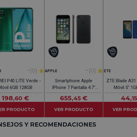
-
-
(0)
(0)
I
APPLE
ZTE
EI P40 LITE Verde -
Smartphone Apple
ZTE Blade A31 
Móvil 6GB 128GB
IPhone 7 Pantalla 4.7"
Móvil 5'' 1
Negro 32GB
198
€
655
€
44
,60
,45
,15
ER PRODUCTO
VER PRODUCTO
VER PRO
NSEJOS Y RECOMENDACIONES