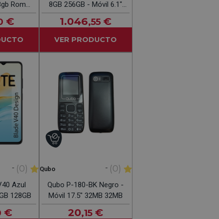
8gb Rom
8GB 256GB - Móvil 6.1"
Black
OLED
€
1.046
€
0
,55
DUCTO
VER PRODUCTO
-
-
(0)
(0)
Qubo
40 Azul
Qubo P-180-BK Negro -
 4GB 128GB
Móvil 17.5" 32MB 32MB
€
20
€
0
,15