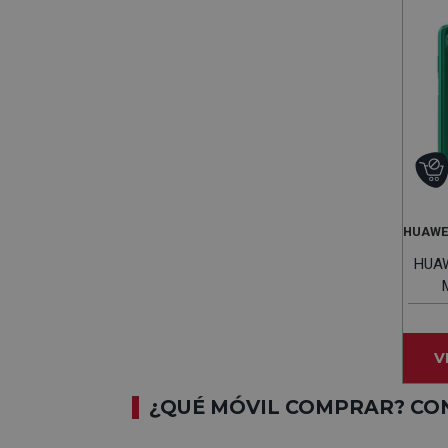
HUAWE
HUAW
V
¿QUÉ MÓVIL COMPRAR? CO