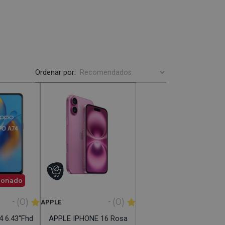
Ordenar por:
ionado
-
-
(0)
(0)
APPLE
4 6.43"fhd
APPLE IPHONE 16 Rosa