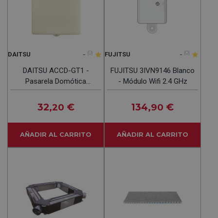
-
(0)
-
(0)
DAITSU
FUJITSU
DAITSU ACCD-GT1 -
FUJITSU 3IVN9146 Blanco
Pasarela Domótica
- Módulo Wifi 2.4 GHz
Modbus 3NDA9044
32
€
134
€
,20
,90
AÑADIR AL CARRITO
AÑADIR AL CARRITO