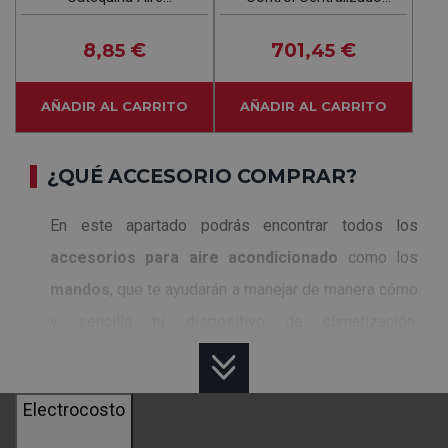
Acondicionado
3NDA9042
8
€
701
€
,85
,45
AÑADIR AL CARRITO
AÑADIR AL CARRITO
¿QUÉ ACCESORIO COMPRAR?
En este apartado podrás encontrar todos los
accesorios para aire acondicionado
como los
mandos
, que te ayudarán a manejar de manera cómo
y sencilla tu dispositivo de climatización.
Conectores externos
que te serán
de gran
ayuda
para conectar unidades entre sí o Kits anti
Electrocosto
humedad, la mejor solución para combatir la