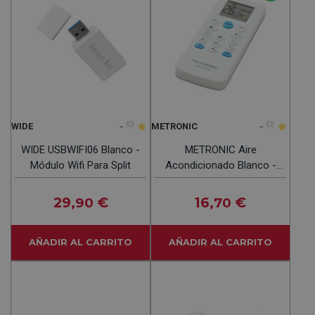
-
(0)
-
(0)
WIDE
METRONIC
WIDE USBWIFI06 Blanco -
METRONIC Aire
Módulo Wifi Para Split
Acondicionado Blanco -
Mando A Distancia
Universal
29
€
16
€
,90
,70
AÑADIR AL CARRITO
AÑADIR AL CARRITO