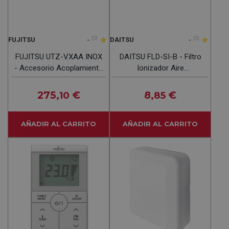
-
(0)
-
(0)
FUJITSU
DAITSU
FUJITSU UTZ-VXAA INOX
DAITSU FLD-SI-B - Filtro
- Accesorio Acoplamiento
Ionizador Aire
Toma Aire Exterior
Acondicionado
275
€
8
€
,10
,85
AÑADIR AL CARRITO
AÑADIR AL CARRITO