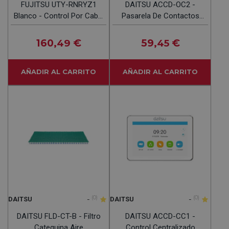
FUJITSU UTY-RNRYZ1
DAITSU ACCD-OC2 -
Blanco - Control Por Cable
Pasarela De Contactos
Aire Acondicionado
Secos 3NDA9043
160
€
59
€
,49
,45
AÑADIR AL CARRITO
AÑADIR AL CARRITO
-
(0)
-
(0)
DAITSU
DAITSU
DAITSU FLD-CT-B - Filtro
DAITSU ACCD-CC1 -
Catequina Aire
Control Centralizado