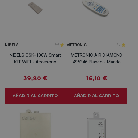
-
(0)
-
(0)
NIBELS
METRONIC
NIBELS CSK-100W Smart
METRONIC AIR DIAMOND
KIT WIFI - Accesorio
495346 Blanco - Mando
AACC
Universal Aire
Acondicionado
39
€
16
€
,80
,10
AÑADIR AL CARRITO
AÑADIR AL CARRITO