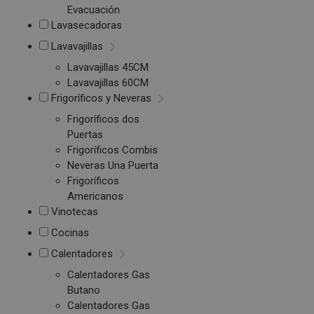
Evacuación
Lavasecadoras
Lavavajillas
Lavavajillas 45CM
Lavavajillas 60CM
Frigoríficos y Neveras
Frigoríficos dos
Puertas
Frigoríficos Combis
Neveras Una Puerta
Frigoríficos
Americanos
Vinotecas
Cocinas
Calentadores
Calentadores Gas
Butano
Calentadores Gas