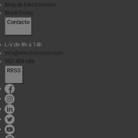
Blog de Electrocosto
Black Friday
Contacto
L-V de 8h a 14h
info@electrocosto.com
957 404 686
RRSS