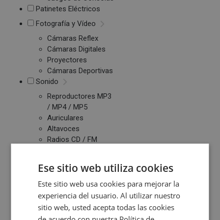
Patinetes Eléctricos
Fotografía y Vídeo
Cámaras Reflex
Cámaras Digitales
Proyectores
Cámaras Deportivas
Sonido
Reproductores MP3
/ MP4 / MP5
Auriculares
Altavoces
Radios CD / FM
Despertadores
Barras de Sonido
Ese sitio web utiliza cookies
Altavoces
Inalambricos
Este sitio web usa cookies para mejorar la
Equipos de Música
experiencia del usuario. Al utilizar nuestro
sitio web, usted acepta todas las cookies
Relojes y Pulseras
de acuerdo con nuestra Política de