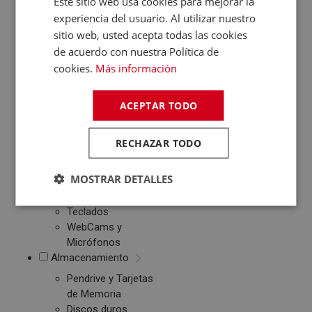
Este sitio web usa cookies para mejorar la
Tablets
experiencia del usuario. Al utilizar nuestro
sitio web, usted acepta todas las cookies
Monitores
de acuerdo con nuestra Política de
Ebook
cookies.
Más información
Impresión
Impresoras de tinta
ACEPTAR TODO
y láser
Multifunción
RECHAZAR TODO
Cartuchos de tinta y
toner
Periféricos
MOSTRAR DETALLES
Ratones
Teclados
WebCams y
Micrófonos
Almacenamiento
Pendrive y Tarjetas
de Memoria
Discos duros