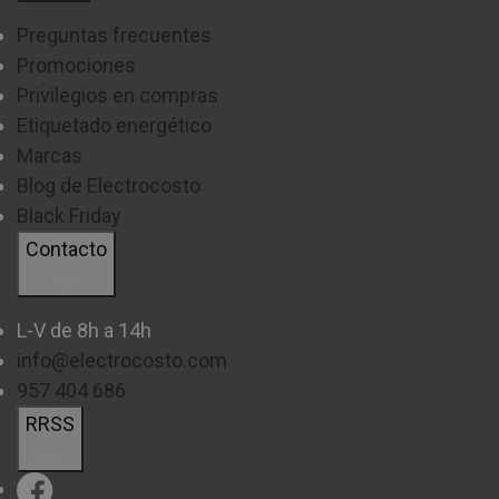
Preguntas frecuentes
Promociones
Privilegios en compras
Etiquetado energético
Marcas
Blog de Electrocosto
Black Friday
Contacto
L-V de 8h a 14h
info@electrocosto.com
957 404 686
RRSS