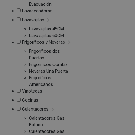
Evacuación
Lavasecadoras
Lavavajillas
Lavavajillas 45CM
Lavavajillas 60CM
Frigoríficos y Neveras
Frigoríficos dos
Puertas
Frigoríficos Combis
Neveras Una Puerta
Frigoríficos
Americanos
Vinotecas
Cocinas
Calentadores
Calentadores Gas
Butano
Calentadores Gas