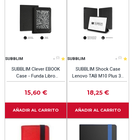
-
(0)
-
(0)
SUBBLIM
SUBBLIM
SUBBLIM Clever EBOOK
SUBBLIM Shock Case
Case - Funda Libro
Lenovo TAB M10 Plus 3A
Electrónico 6″ Negro
GEN - Funda Tablet 10.6''
15
€
18
€
,60
,25
AÑADIR AL CARRITO
AÑADIR AL CARRITO