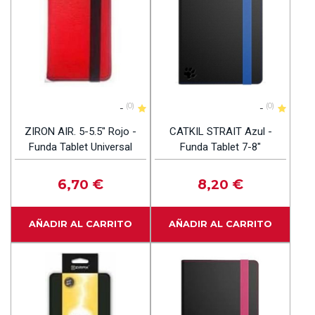
-
(0)
-
(0)
ZIRON AIR. 5-5.5" Rojo -
CATKIL STRAIT Azul -
Funda Tablet Universal
Funda Tablet 7-8"
6
€
8
€
,70
,20
AÑADIR AL CARRITO
AÑADIR AL CARRITO