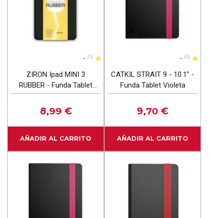
-
(0)
-
(0)
ZIRON Ipad MINI 3
CATKIL STRAIT 9 - 10.1" -
RUBBER - Funda Tablet
Funda Tablet Violeta
Black
8
€
9
€
,99
,70
AÑADIR AL CARRITO
AÑADIR AL CARRITO