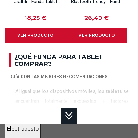
Graffiti - Funda Tablet
Bluetooth Trendy - Funda
10.1''
Tablet 9.6'' A 11''
18
€
26
€
,25
,49
VER PRODUCTO
VER PRODUCTO
¿QUÉ FUNDA PARA TABLET
COMPRAR?
GUÍA CON LAS MEJORES RECOMENDACIONES
Al igual que los dispositivos móviles, las
tablets
se
encuentran totalmente expuestas a factores
externos como el polvo o la humedad, que pueden
deteriorar fácilmente su rendimiento. Es por ello por
Electrocosto
lo que las
fundas
son un complemento