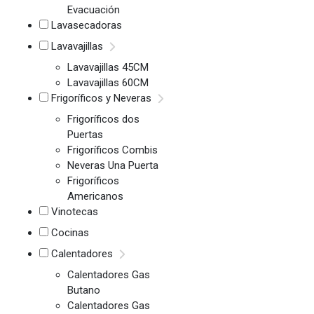
Evacuación
Lavasecadoras
Lavavajillas
Lavavajillas 45CM
Lavavajillas 60CM
Frigoríficos y Neveras
Frigoríficos dos
Puertas
Frigoríficos Combis
Neveras Una Puerta
Frigoríficos
Americanos
Vinotecas
Cocinas
Calentadores
Calentadores Gas
Butano
Calentadores Gas