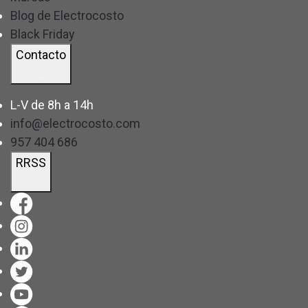
Blog de Electrocosto
Black Friday
Contacto
L-V de 8h a 14h
info@electrocosto.com
957 404 686
RRSS