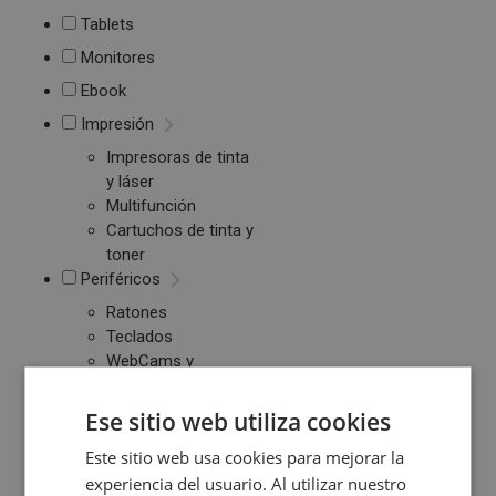
Tablets
Monitores
Ebook
Impresión
Impresoras de tinta
y láser
Multifunción
Cartuchos de tinta y
toner
Periféricos
Ratones
Teclados
WebCams y
Micrófonos
Almacenamiento
Ese sitio web utiliza cookies
Pendrive y Tarjetas
Este sitio web usa cookies para mejorar la
de Memoria
experiencia del usuario. Al utilizar nuestro
Discos duros