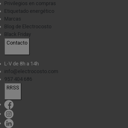
Privilegios en compras
Etiquetado energético
Marcas
Blog de Electrocosto
Black Friday
Contacto
L-V de 8h a 14h
info@electrocosto.com
957 404 686
RRSS