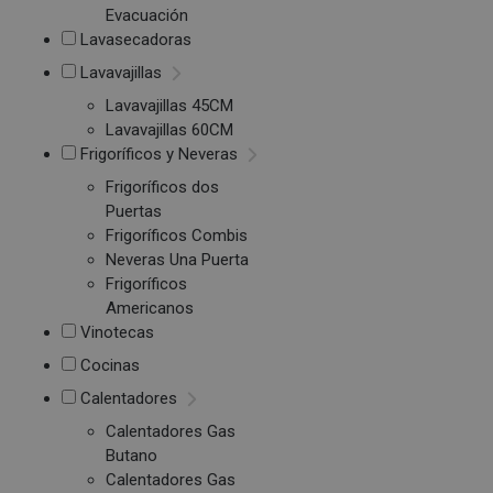
Evacuación
Lavasecadoras
Lavavajillas
Lavavajillas 45CM
Lavavajillas 60CM
Frigoríficos y Neveras
Frigoríficos dos
Puertas
Frigoríficos Combis
Neveras Una Puerta
Frigoríficos
Americanos
Vinotecas
Cocinas
Calentadores
Calentadores Gas
Butano
Calentadores Gas