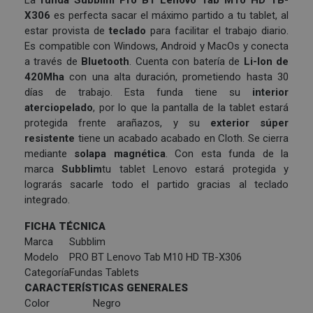
X306
es perfecta sacar el máximo partido a tu tablet, al
estar provista de
teclado
para facilitar el trabajo diario.
Es compatible con Windows, Android y MacOs y conecta
a través de
Bluetooth
. Cuenta con batería de
Li-Ion de
420Mha
con una alta duración, prometiendo hasta 30
días de trabajo. Esta funda tiene su
interior
aterciopelado
, por lo que la pantalla de la tablet estará
protegida frente arañazos, y su
exterior súper
resistente
tiene un acabado acabado en Cloth. Se cierra
mediante
solapa magnética
. Con esta funda de la
marca
Subblim
tu tablet Lenovo estará protegida y
lograrás sacarle todo el partido gracias al teclado
integrado.
FICHA TÉCNICA
Marca
Subblim
Modelo
PRO BT Lenovo Tab M10 HD TB-X306
Categoría
Fundas Tablets
CARACTERÍSTICAS GENERALES
Color
Negro