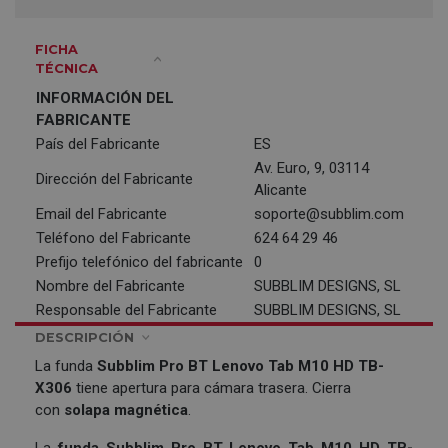
FICHA
TÉCNICA
INFORMACIÓN DEL
FABRICANTE
País del Fabricante
ES
Av. Euro, 9, 03114
Dirección del Fabricante
Alicante
Email del Fabricante
soporte@subblim.com
Teléfono del Fabricante
624 64 29 46
Prefijo telefónico del fabricante
0
Nombre del Fabricante
SUBBLIM DESIGNS, SL
Responsable del Fabricante
SUBBLIM DESIGNS, SL
DESCRIPCIÓN
La funda
Subblim Pro BT Lenovo Tab M10 HD TB-
X306
tiene apertura para cámara trasera. Cierra
con
solapa magnética
.
La
funda
Subblim Pro BT Lenovo Tab M10 HD TB-