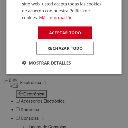
sitio web, usted acepta todas las cookies
Otros PC
de acuerdo con nuestra Política de
Networking
cookies.
Más información
Soportes Ordenador
Maletines de
ACEPTAR TODO
Portátiles
Accesorios
informática
RECHAZAR TODO
Cables Informática
Fundas Tablets
MOSTRAR DETALLES
Cargadores /
Baterías
Electrónica
Electrónica
Accesorios Electrónica
Domótica
Consolas
Juegos de Consolas