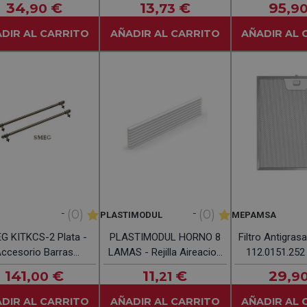
34
€
13
€
95
,90
,73
,9
DIR AL CARRITO
AÑADIR AL CARRITO
AÑADIR AL 
-
-
(0)
(0)
PLASTIMODUL
MEPAMSA
G KITKCS-2 Plata -
PLASTIMODUL HORNO 8
Filtro Antigra
ccesorio Barras
LAMAS - Rejilla Aireacion
112.0151.252
Laterales
Blanco
Multic
141
€
11
€
29
,00
,21
,9
DIR AL CARRITO
AÑADIR AL CARRITO
AÑADIR AL 