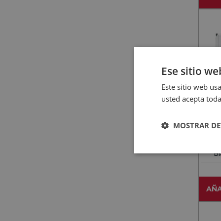
Ese sitio we
Este sitio web usa
usted acepta toda
MOSTRAR DE
SMEG
SME
B
C
AÑA