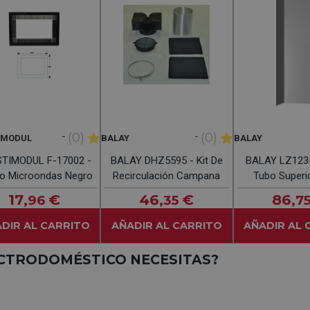
-
-
(0)
(0)
IMODUL
BALAY
BALAY
TIMODUL F-17002 -
BALAY DHZ5595 - Kit De
BALAY LZ1234
o Microondas Negro
Recirculación Campana
Tubo Superi
17
€
46
€
86
,96
,35
,7
DIR AL CARRITO
AÑADIR AL CARRITO
AÑADIR AL 
ECTRODOMÉSTICO NECESITAS?