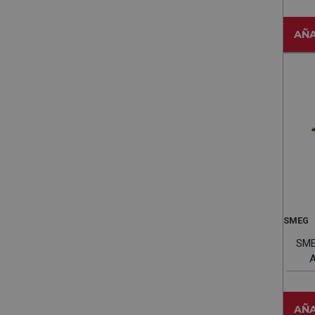
AÑA
SMEG
SME
A
AÑA