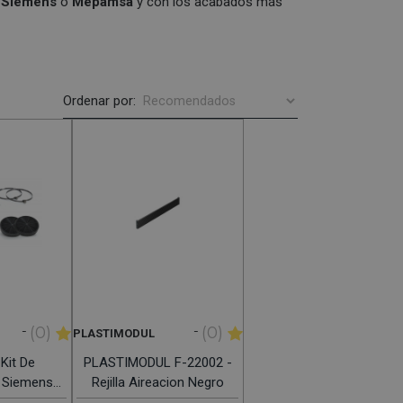
,
Siemens
o
Mepamsa
y con los acabados más
Ordenar por:
-
-
(0)
(0)
PLASTIMODUL
Kit De
PLASTIMODUL F-22002 -
n Siemens
Rejilla Aireacion Negro
50