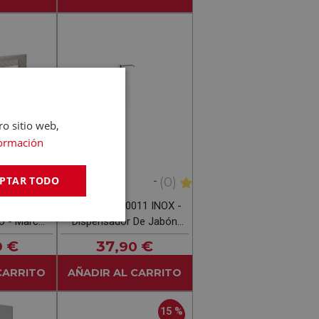
ro sitio web,
ormación
PTAR TODO
-
5,00
(2)
(0)
TEKA
 F-17009
TEKA 115890011 INOX -
do - Marco
Dispensador De Jabón
60x40cm
350ML
€
37
€
9
,90
CARRITO
AÑADIR AL CARRITO
15 %