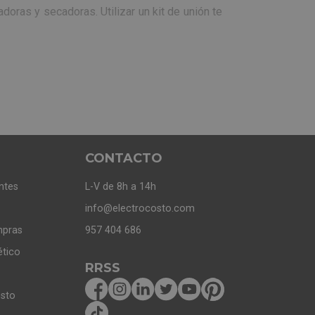
oras y secadoras. Utilizar un kit de unión te
emos asesorarte a través de los siguientes
ticos
para saber cuál se ajustará mejor a tus
o.
CONTACTO
s el
inoxidable
, pero también tienes opciones
ntes
L-V de 8h a 14h
info@electrocosto.com
mpras
957 404 686
ético
RRSS
osto
cos evitando movimientos y caídas. Como te