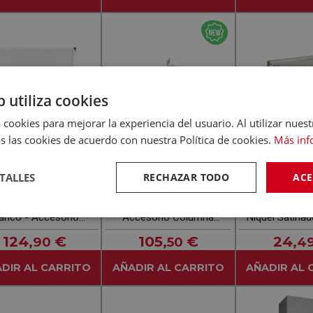
b utiliza cookies
 cookies para mejorar la experiencia del usuario. Al utilizar nuest
s las cookies de acuerdo con nuestra Política de cookies.
Más inf
TALLES
-
RECHAZAR TODO
-
ACE
(0)
(0)
SMEG
PLASTIMODUL
G C60CEB-1 Metal
SMEG KITSPXL Blanco -
PLASTIMODUL
lanco - Accesorio
Accesorio Columna
Niquel Satina
ubierta De Cocina
Secadoras
Microondas 
124
€
105
€
24
,90
,50
,4
DIR AL CARRITO
AÑADIR AL CARRITO
AÑADIR AL 