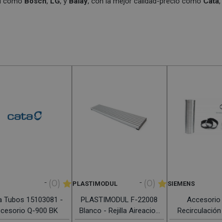
ad como
Bosch
,
LG
, y
Balay
, con la mejor calidad-precio como
Cata
-
-
(0)
(0)
PLASTIMODUL
SIEMENS
a Tubos 15103081 -
PLASTIMODUL F-22008
Accesorio 
cesorio Q-900 BK
Blanco - Rejilla Aireacion
Recirculació
90CM
LZ557