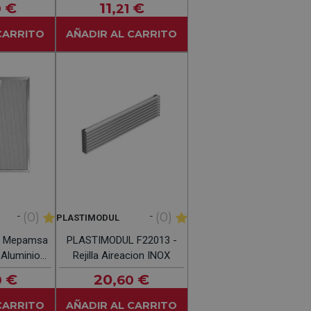
€
11
€
0
,21
CARRITO
AÑADIR AL CARRITO
-
-
(0)
(0)
PLASTIMODUL
sa Mepamsa
PLASTIMODUL F22013 -
 Aluminio
Rejilla Aireacion INOX
apa
€
20
€
0
,60
CARRITO
AÑADIR AL CARRITO