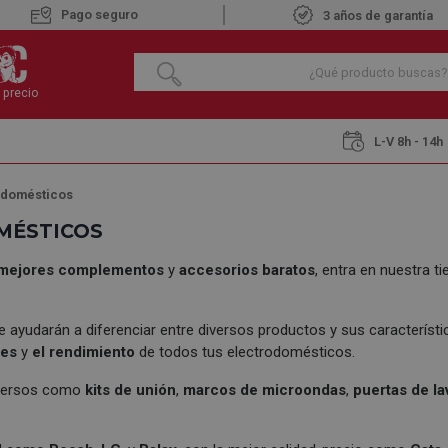
Pago seguro
3 años de garantía
 precio
L-V 8h - 14h
odomésticos
MÉSTICOS
mejores complementos
y
accesorios baratos
, entra en nuestra t
 te ayudarán a diferenciar entre diversos productos y sus caracterí
nes
y
el rendimiento
de todos tus electrodomésticos.
iversos como
kits de unión
,
marcos de microondas
,
puertas de lav