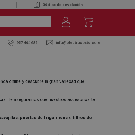
30 días de devolución
957 404 686
info@electrocosto.com
ienda online y descubre la gran variedad que
sticas. Te aseguramos que nuestros accesorios te
avajillas
,
puertas de frigoríficos
o
filtros de