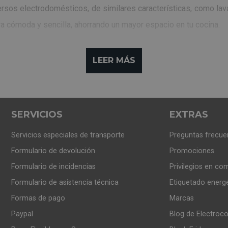
rsos electrodomésticos, de similares características, como lavad
a cómoda y sencilla, ahorrando un mayor espacio en tu cocina.
ede acarrear la elección de estos accesorios, por ello, quer
LEER MÁS
e debes tener en cuenta son
las medidas de tus electrodomés
a de cada artículo y ver el espacio necesario para cada accesori
SERVICIOS
EXTRAS
n podrás elegir el material de tu nuevo accesorio; el más usual e
Servicios especiales de transporte
Preguntas frecue
Formulario de devolución
Promociones
Formulario de incidencias
Privilegios en co
 espacio, este es un accesorio muy recomendable.
Formulario de asistencia técnica
Etiquetado energ
Formas de pago
Marcas
Paypal
Blog de Electroc
s:
son ideales para fijar de forma segura tus electrodomésti