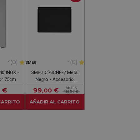
-
-
(0)
(0)
SMEG
0 INOX -
SMEG C70CNE-2 Metal
or 75cm
Negro - Accesorio
Cubierta Cocina 70CM
ANTES
€
99
€
5
,00
116,54 €
CARRITO
AÑADIR AL CARRITO