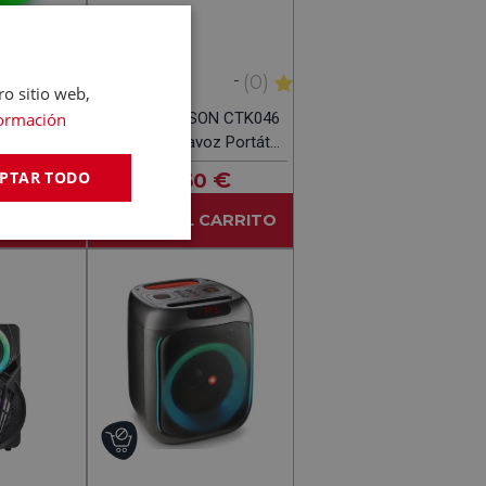
-
-
(0)
(0)
ro sitio web,
ormación
TLANTA
CATKIL TUCSON CTK046
- Altavoz
Blanco - Altavoz Portátil
Ducha
2W
€
12
€
PTAR TODO
,60
CARRITO
AÑADIR AL CARRITO