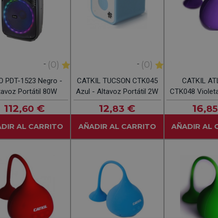
-
-
(0)
(0)
O PDT-1523 Negro -
CATKIL TUCSON CTK045
CATKIL A
tavoz Portátil 80W
Azul - Altavoz Portátil 2W
CTK048 Violeta
Portátil 
112
€
12
€
16
,60
,83
,85
DIR AL CARRITO
AÑADIR AL CARRITO
AÑADIR AL 