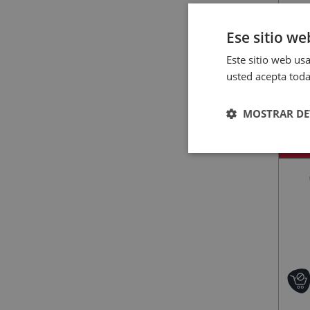
Ese sitio we
Este sitio web usa
usted acepta toda
C
CTK
MOSTRAR DE
AÑA