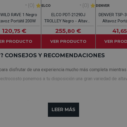
-
-
(0)
(0)
ELCO
DENVER
WILD RAVE 1 Negro
ELCO PDT-2129DJ
DENVER TSP-30
ltavoz Portátil 200W
TROLLEY Negro - Altavoz
Altavoz Port
Portátil 180W
120
€
255
€
41
,75
,80
,65
ER PRODUCTO
VER PRODUCTO
VER PRO
? CONSEJOS Y RECOMENDACIONES
para disfrutar de una experiencia mucho más completa mientra
n Electrocosto ponemos a tu disposición una gran variedad de alt
r tus nuevos altavoces, a continuación, te comentamos algunos
LEER MÁS
a.