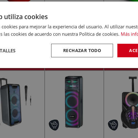
b utiliza cookies
-
-
(0)
(0)
 cookies para mejorar la experiencia del usuario. Al utilizar nuest
s las cookies de acuerdo con nuestra Política de cookies.
Más inf
ATKIL ATLANTA
CATKIL ATLANTA
CATKIL A
044 DUCHA Rojo -
CTK042 Azul - Altavoz
CTK047 Verde 
Altavoz Portátil
Portátil Ducha
Portátil 
16
€
16
€
17
TALLES
RECHAZAR TODO
ACE
,85
,85
,32
DIR AL CARRITO
AÑADIR AL CARRITO
AÑADIR AL 