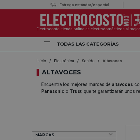
Entrega estándar/especial
Electrocosto, tienda online de electrodomésticos al mejor
TODAS LAS CATEGORÍAS
Inicio
Electrónica
Sonido
Altavoces
ALTAVOCES
Encuentra los mejores marcas de
altavoces
c
Panasonic
o
Trust
, que te garantizarán unos r
MARCAS