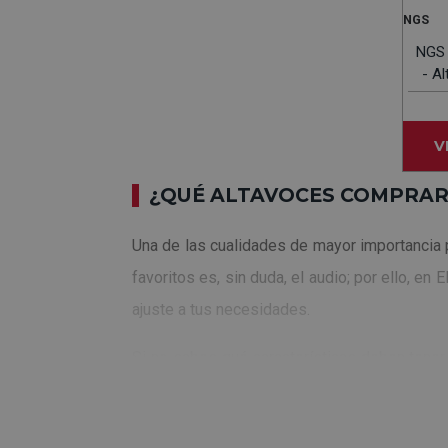
NGS
NGS 
- A
V
¿QUÉ ALTAVOCES COMPRAR
Una de las cualidades de mayor importancia 
favoritos es, sin duda, el audio; por ello, e
ajuste a tus necesidades.
Si no sabes qué características deben tene
en cuenta en el momento de realizar tu compr
Respuesta de frecuencia: