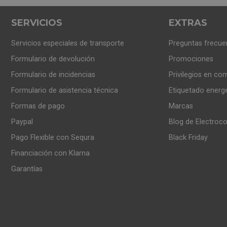
sta de frecuencia, mayor será la calidad del sonido final. Existe
SERVICIOS
EXTRAS
. No son altavoces específicos, sino que tienen una respuest
Servicios especiales de transporte
Preguntas frecue
zado en baja frecuencia, por lo que son mejores para sonidos g
Formulario de devolución
Promociones
Formulario de incidencias
Privilegios en co
recuencias más bajas.
Formulario de asistencia técnica
Etiquetado energ
avoces más especializados son los Tweeter, que te ayudará a
Formas de pago
Marcas
uencias intermedias.
Paypal
Blog de Electroc
Pago Flexible con Sequra
Black Friday
Financiación con Klarna
o máxima que es capaz de producir un altavoz. Este valor se mid
Garantías
 continua que soporta un altavoz antes de que el sonido llegue 