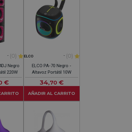
-
-
(0)
(0)
ELCO
4DJ Negro
ELCO PA-70 Negro -
tátil 220W
Altavoz Portátil 10W
€
34
€
0
,70
CARRITO
AÑADIR AL CARRITO