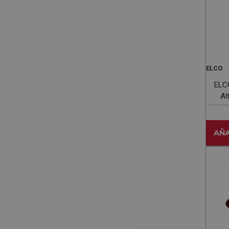
ELCO
ELC
Al
AÑA