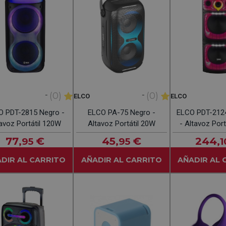
-
-
(0)
(0)
ELCO
ELCO
O PDT-2815 Negro -
ELCO PA-75 Negro -
ELCO PDT-212
avoz Portátil 120W
Altavoz Portátil 20W
- Altavoz Por
77
€
45
€
244
,95
,95
,1
DIR AL CARRITO
AÑADIR AL CARRITO
AÑADIR AL 