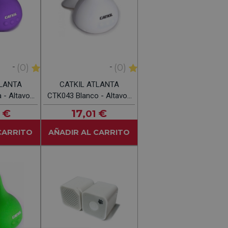
-
-
(0)
(0)
TLANTA
CATKIL ATLANTA
 - Altavoz
CTK043 Blanco - Altavoz
Ducha
Portátil Ducha
€
17
€
,01
CARRITO
AÑADIR AL CARRITO