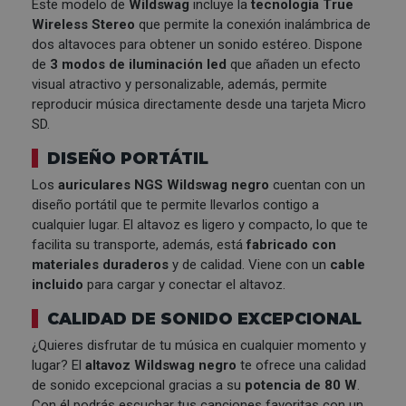
Este modelo de
Wildswag
incluye la
tecnología True
Wireless Stereo
que permite la conexión inalámbrica de
dos altavoces para obtener un sonido estéreo. Dispone
de
3 modos de iluminación led
que añaden un efecto
visual atractivo y personalizable, además, permite
reproducir música directamente desde una tarjeta Micro
SD.
DISEÑO PORTÁTIL
Los
auriculares NGS Wildswag negro
cuentan con un
diseño portátil que te permite llevarlos contigo a
cualquier lugar. El altavoz es ligero y compacto, lo que te
facilita su transporte, además, está
fabricado con
materiales duraderos
y de calidad. Viene con un
cable
incluido
para cargar y conectar el altavoz.
CALIDAD DE SONIDO EXCEPCIONAL
¿Quieres disfrutar de tu música en cualquier momento y
lugar? El
altavoz
Wildswag negro
te ofrece una calidad
de sonido excepcional gracias a su
potencia de 80 W
.
Con él podrás escuchar tus canciones favoritas con un