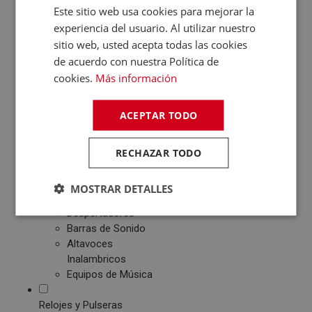
Este sitio web usa cookies para mejorar la
Patinetes Eléctricos
experiencia del usuario. Al utilizar nuestro
Fotografía y Vídeo
sitio web, usted acepta todas las cookies
Cámaras Reflex
de acuerdo con nuestra Política de
Cámaras Digitales
cookies.
Más información
Proyectores
Cámaras Deportivas
ACEPTAR TODO
Sonido
Reproductores MP3
RECHAZAR TODO
/ MP4 / MP5
Auriculares
Altavoces
MOSTRAR DETALLES
Radios CD / FM
Despertadores
Barras de Sonido
Altavoces
Inalambricos
Equipos de Música
Relojes y Pulseras