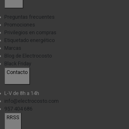
Preguntas frecuentes
Promociones
Privilegios en compras
Etiquetado energético
Marcas
Blog de Electrocosto
Black Friday
Contacto
L-V de 8h a 14h
info@electrocosto.com
957 404 686
RRSS