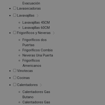
Evacuación
Lavasecadoras
Lavavajillas
Lavavajillas 45CM
Lavavajillas 60CM
Frigoríficos y Neveras
Frigoríficos dos
Puertas
Frigoríficos Combis
Neveras Una Puerta
Frigoríficos
Americanos
Vinotecas
Cocinas
Calentadores
Calentadores Gas
Butano
Calentadores Gas