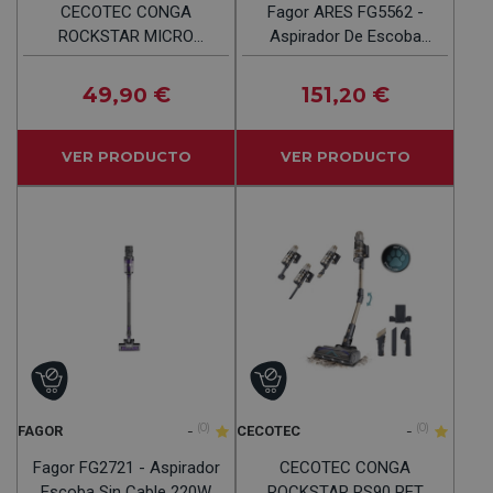
CECOTEC CONGA
Fagor ARES FG5562 -
ROCKSTAR MICRO
Aspirador De Escoba
ESSENTIAL Gris -
100W
Aspiradora De Mano
49
€
151
€
,90
,20
13kPa
VER PRODUCTO
VER PRODUCTO
-
(0)
-
(0)
FAGOR
CECOTEC
Fagor FG2721 - Aspirador
CECOTEC CONGA
Escoba Sin Cable 220W
ROCKSTAR RS90 PET