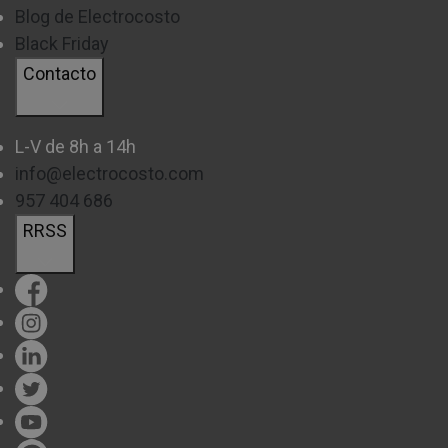
acumulación excesiva en su interior, que afectará
Blog de Electrocosto
Black Friday
directamente al dispositivo y al resultado de nuestra
Contacto
limpieza.
•
Accesorios:
L-V de 8h a 14h
Contar con un modelo que disponga de diversos
info@electrocosto.com
957 404 686
accesorios
nos ayudarán conseguir una limpieza
RRSS
más completa
, consiguiendo que ninguna
superficie o rincón del hogar se resista.
¿CUÁL ES LA MEJOR ASPIRADORA
DE ESCOBA?
Como ya sabrás, existen una gran cantidad de
marcas y modelos, cada uno con prestaciones o