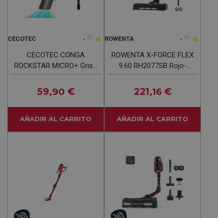
-
(0)
-
(0)
CECOTEC
ROWENTA
CECOTEC CONGA
ROWENTA X-FORCE FLEX
ROCKSTAR MICRO+ Gris -
9.60 RH2077SB Rojo-
Aspiradora De Mano
Negro - Aspiradora De
20kPa
Escoba 200W
59
€
221
€
,90
,16
AÑADIR AL CARRITO
AÑADIR AL CARRITO