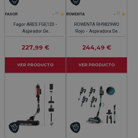
-
(0)
-
(0)
FAGOR
ROWENTA
Fagor ARES FGE120 -
ROWENTA RH9829WO
Aspirador De
Rojo - Aspiradora De
Mano/Escoba
Escoba 25.2V
227
€
244
€
,99
,49
VER PRODUCTO
VER PRODUCTO