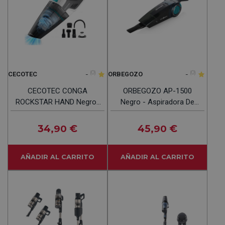
-
(0)
-
(0)
CECOTEC
ORBEGOZO
CECOTEC CONGA
ORBEGOZO AP-1500
ROCKSTAR HAND Negro-
Negro - Aspiradora De
Blanco - Aspiradora De
Mano Sin Bolsa
Mano 50W
34
€
45
€
,90
,90
AÑADIR AL CARRITO
AÑADIR AL CARRITO