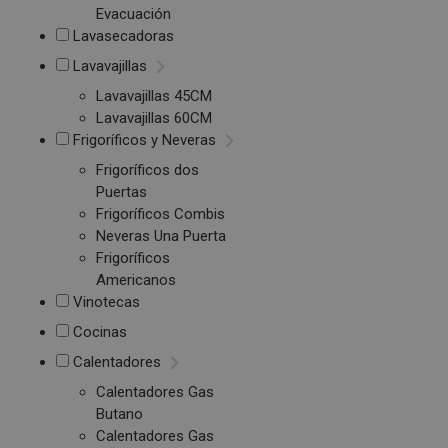
Evacuación
Lavasecadoras
Lavavajillas
Lavavajillas 45CM
Lavavajillas 60CM
Frigoríficos y Neveras
Frigoríficos dos
Puertas
Frigoríficos Combis
Neveras Una Puerta
Frigoríficos
Americanos
Vinotecas
Cocinas
Calentadores
Calentadores Gas
Butano
Calentadores Gas