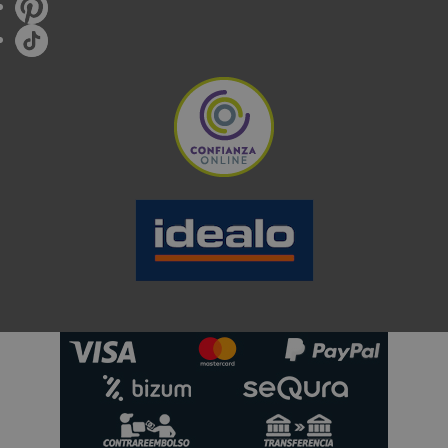
características, con los que obtendrás diversas
ventajas:
•
Espacio:
Gracias a su tamaño disfrutarás de un
electrodoméstico que
se puede almacenar en
cualquier lugar de tu casa
, sin tener que destinar
un espacio específico para él.
•
Comodidad:
Gracias a su gran versatilidad, además,
cuenta con
una gran movilidad
, que te permitirá tanto vertical
como horizontal,
permitiéndote eliminar la
suciedad acumulada bajo tus muebles de