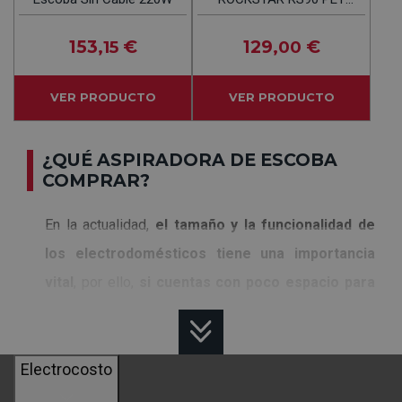
FLEX Oro-Negro -
Aspiradora De Escoba
153
€
129
€
,15
,00
600W
VER PRODUCTO
VER PRODUCTO
¿QUÉ ASPIRADORA DE ESCOBA
COMPRAR?
En la actualidad,
el tamaño y la funcionalidad de
los electrodomésticos tiene una importancia
vital
, por ello,
si cuentas con poco espacio para
guardar tus herramientas de limpieza
, o no
necesitas grandes instrumentos para limpiar tu casa,
Electrocosto
estos modelos
son la solución perfecta para ti
.