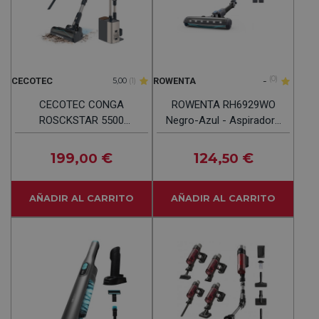
-
(0)
CECOTEC
ROWENTA
5,00
(1)
CECOTEC CONGA
ROWENTA RH6929WO
ROSCKSTAR 5500
Negro-Azul - Aspiradora
HURRICANE STATION
De Escoba 130W
FLEX Negro - Aspiradora
199
€
124
€
,00
,50
De Escoba 700W
AÑADIR AL CARRITO
AÑADIR AL CARRITO