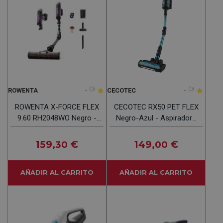
-
(0)
-
(0)
ROWENTA
CECOTEC
ROWENTA X-FORCE FLEX
CECOTEC RX50 PET FLEX
9.60 RH2048WO Negro -
Negro-Azul - Aspiradora
Aspiradora De Escoba
De Escoba 750W
250W
159
€
149
€
,30
,00
AÑADIR AL CARRITO
AÑADIR AL CARRITO