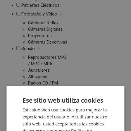
Patinetes Eléctricos
Fotografía y Vídeo
Cámaras Reflex
Cámaras Digitales
Proyectores
Cámaras Deportivas
Sonido
Reproductores MP3
/ MP4 / MP5
Auriculares
Altavoces
Radios CD / FM
Despertadores
Barras de Sonido
Ese sitio web utiliza cookies
Altavoces
Inalambricos
Este sitio web usa cookies para mejorar la
Equipos de Música
experiencia del usuario. Al utilizar nuestro
sitio web, usted acepta todas las cookies
Relojes y Pulseras
de acuerdo con nuestra Política de