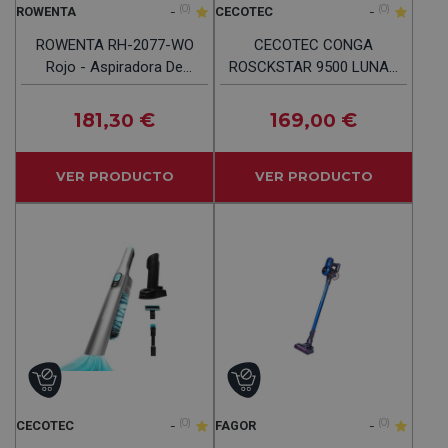
-
(0)
-
(0)
ROWENTA
CECOTEC
ROWENTA RH-2077-WO
CECOTEC CONGA
Rojo - Aspiradora De
ROSCKSTAR 9500 LUNAR
Escoba 18.4V
PET FLE Negro-Azul -
Aspiradora De Escoba
181
€
169
€
,30
,00
300W
VER PRODUCTO
VER PRODUCTO
-
(0)
-
(0)
CECOTEC
FAGOR