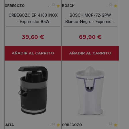
-
(0)
-
(0)
ORBEGOZO
BOSCH
ORBEGOZO EP 4100 INOX
BOSCH MCP-72-GPW
- Exprimidor 85W
Blanco-Negro - Exprimidor
40W
39
€
69
€
,60
,90
AÑADIR AL CARRITO
AÑADIR AL CARRITO
-
(0)
-
(0)
JATA
ORBEGOZO