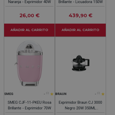
Naranja - Exprimidor 40W
Brillante - Licuadora 150W
26
€
439
€
,00
,90
AÑADIR AL CARRITO
AÑADIR AL CARRITO
-
(0)
-
(0)
SMEG
BRAUN
SMEG CJF-11-PKEU Rosa
Exprimidor Braun CJ 3000
Brillante - Exprimidor 70W
Negro 20W 350ML
Recogecables