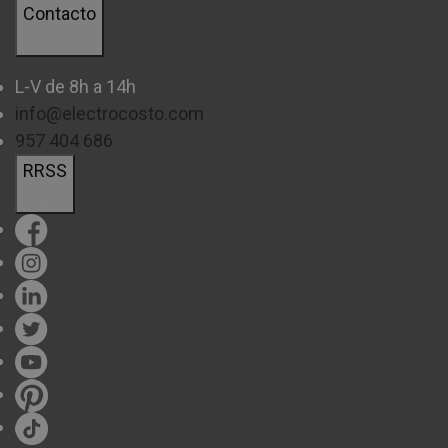
Contacto
¿QUÉ ES UNA LICUADORA?
L-V de 8h a 14h
La
licuadora
es un utensilio de cocina que te
info@electrocosto.com
ayudará a licuar frutas y hortalizas con la que
957 404 686
obtendrás una bebida suave y sin grumos, llena de
RRSS
vitaminas y nutrientes.
Además, cuenta con infinidad de posibilidades, por
lo que, no solo podrás elaborar zumos, si te gustan
los batidos o los smoothies de diferentes frutas,
este tipo de herramientas son ideales para ti ya que
podrás preparar infinidad de bebidas refrescantes
con las que sorprenderás a todos tus invitados.
Si estás pensando en comprar una, no lo dudes más,