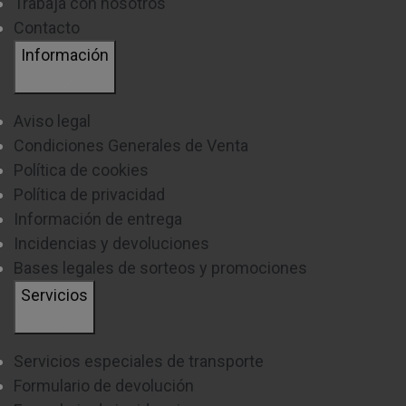
Trabaja con nosotros
beneficios para la salud que los refrescos con gas.
Contacto
Información
Actualmente existen diferentes tipos que te
ayudarán a obtener, de manera rápida y sencilla, todo
Aviso legal
el jugo de tus frutas favoritas:
Condiciones Generales de Venta
Manual:
Política de cookies
Política de privacidad
Uno de los modelos más habituales en los hogares,
Información de entrega
su
funcionamiento
es muy
sencillo
, pero
requiere
Incidencias y devoluciones
Bases legales de sorteos y promociones
de un mayor esfuerzo
, ya que con estos modelos
Servicios
deberás ejercer una mayor presión para extraer todo
el zumo de la fruta.
Servicios especiales de transporte
De palanca:
Formulario de devolución