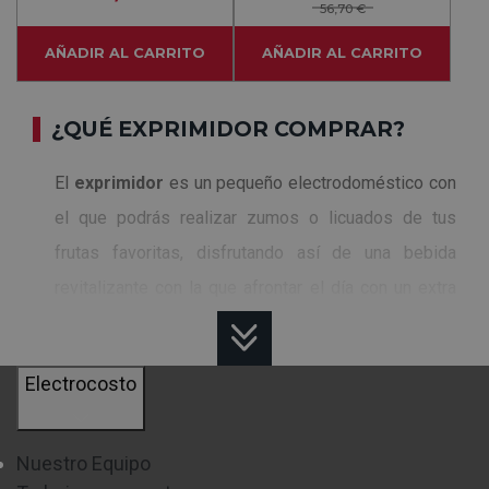
56,70 €
AÑADIR AL CARRITO
AÑADIR AL CARRITO
¿QUÉ EXPRIMIDOR COMPRAR?
El
exprimidor
es un pequeño electrodoméstico con
el que podrás realizar zumos o licuados de tus
frutas favoritas, disfrutando así de una bebida
revitalizante con la que afrontar el día con un extra
de energía.
Los licuados se han convertido, a día de hoy, en una
Electrocosto
opción con un mayor número de adeptos,
sustituyendo las bebidas carbonatadas, por una
Nuestro Equipo
opción mucho más saludable y con muchos más