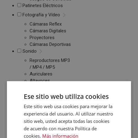
Patinetes Eléctricos
Fotografía y Vídeo
Cámaras Reflex
Cámaras Digitales
Proyectores
Cámaras Deportivas
Sonido
Reproductores MP3
/ MP4 / MP5
Auriculares
Altavoces
Radios CD / FM
Despertadores
Ese sitio web utiliza cookies
Barras de Sonido
Este sitio web usa cookies para mejorar la
Altavoces
experiencia del usuario. Al utilizar nuestro
Inalambricos
sitio web, usted acepta todas las cookies
Equipos de Música
de acuerdo con nuestra Política de
Relojes y Pulseras
cookies.
Más información