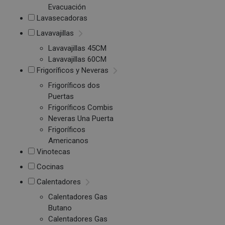
Evacuación
Lavasecadoras
Lavavajillas
Lavavajillas 45CM
Lavavajillas 60CM
Frigoríficos y Neveras
Frigoríficos dos
Puertas
Frigoríficos Combis
Neveras Una Puerta
Frigoríficos
Americanos
Vinotecas
Cocinas
Calentadores
Calentadores Gas
Butano
Calentadores Gas