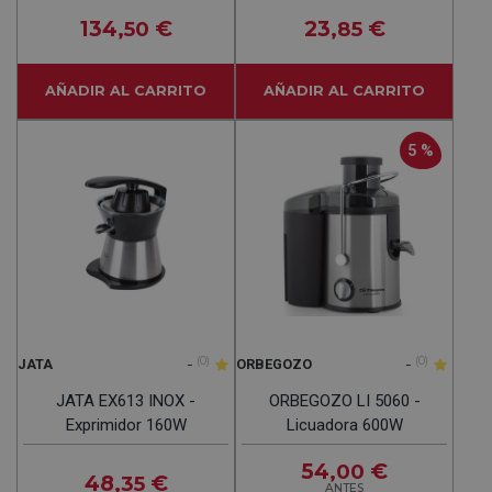
134
€
23
€
,50
,85
AÑADIR AL CARRITO
AÑADIR AL CARRITO
5 %
-
(0)
-
(0)
JATA
ORBEGOZO
JATA EX613 INOX -
ORBEGOZO LI 5060 -
Exprimidor 160W
Licuadora 600W
54
€
,00
48
€
,35
ANTES