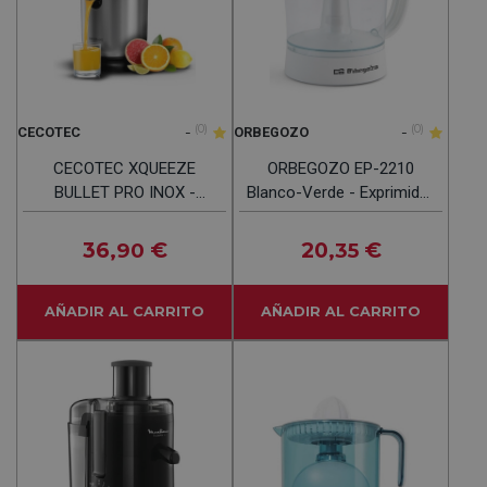
-
(0)
-
(0)
CECOTEC
ORBEGOZO
CECOTEC XQUEEZE
ORBEGOZO EP-2210
BULLET PRO INOX -
Blanco-Verde - Exprimidor
Exprimidor 600W
25W 1L
36
€
20
€
,90
,35
AÑADIR AL CARRITO
AÑADIR AL CARRITO