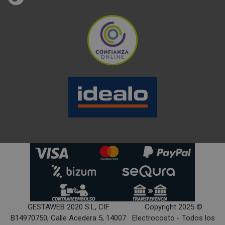
gustos.
VENTAJAS DE LAS LAVADORAS DE
CARGA FRONTAL
Las
lavadoras de carga frontal
, son las más
habituales. En estas la ropa se introduce por la parte
delantera. Una de las principales características es que
la ropa no queda sumergida en el agua, como ocurre en
las de carga superior.
Una de las principales ventajas de este tipo de
lavadoras es que regulan la cantidad de agua
dependiendo de la carga que estén lavando. Además,
GESTAWEB 2020 S.L, CIF
Copyright 2025 ©
gracias a esta disposición se pueden acoplar otros
B14970750, Calle Acedera 5, 14007
Electrocosto - Todos los
electrodomésticos en su superficie, como por ejemplo