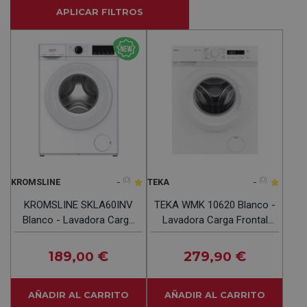
APLICAR FILTROS
-
(0)
-
(0)
KROMSLINE
TEKA
KROMSLINE SKLA60INV
TEKA WMK 10620 Blanco -
Blanco - Lavadora Carga
Lavadora Carga Frontal
Frontal 6KG 1200RPM
6KG 1200RPM
189
€
279
€
,00
,90
AÑADIR AL CARRITO
AÑADIR AL CARRITO