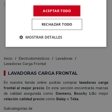
Reacondicionados y Outlet
ACEPTAR TODO
Reacondicionados y
Outlet
RECHAZAR TODO
Electrodomésticos
Tecnología
MOSTRAR DETALLES
Inicio
Electrodomésticos
Lavadoras
Lavadoras Carga Frontal
LAVADORAS CARGA FRONTAL
En nuestra tienda online podrás comprar
lavadoras carga
frontal al mejor precio
. En esta sección encontrarás marcas
de calidad asegurada como
Siemens
,
Bosch
y
LG
o mejor
relación calidad precio
como
Balay
o
Teka
.
Subcategorías de