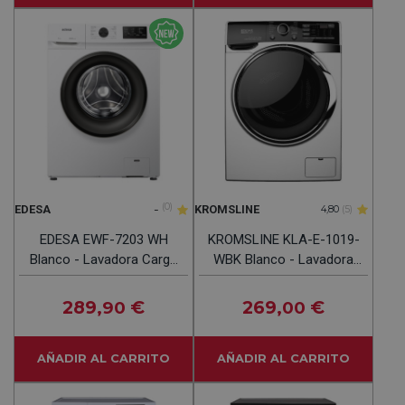
-
(0)
EDESA
KROMSLINE
4,80
(5)
EDESA EWF-7203 WH
KROMSLINE KLA-E-1019-
Blanco - Lavadora Carga
WBK Blanco - Lavadora
Frontal 7KG 1200RPM
Carga Frontal 10KG
1400RPM
289
€
269
€
,90
,00
AÑADIR AL CARRITO
AÑADIR AL CARRITO