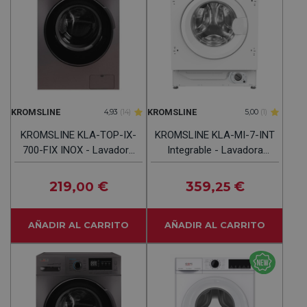
KROMSLINE
KROMSLINE
4,93
(14)
5,00
(1)
KROMSLINE KLA-TOP-IX-
KROMSLINE KLA-MI-7-INT
700-FIX INOX - Lavadora
Integrable - Lavadora
Carga Frontal 7KG
Carga Frontal 7KG
1400RPM
1400RPM
219
€
359
€
,00
,25
AÑADIR AL CARRITO
AÑADIR AL CARRITO