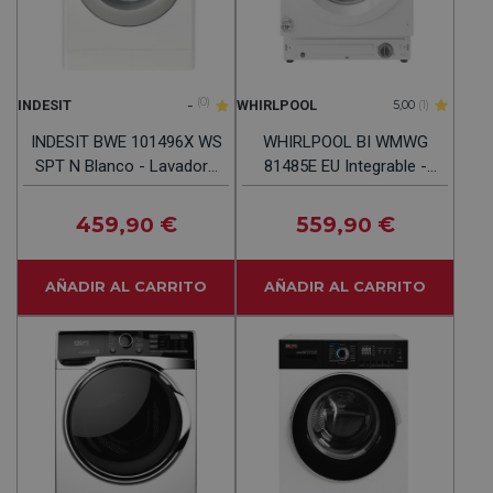
-
(0)
INDESIT
WHIRLPOOL
5,00
(1)
INDESIT BWE 101496X WS
WHIRLPOOL BI WMWG
SPT N Blanco - Lavadora
81485E EU Integrable -
Carga Frontal 10KG
Lavadora Carga Frontal
8KG 1400RPM
459
€
559
€
,90
,90
AÑADIR AL CARRITO
AÑADIR AL CARRITO