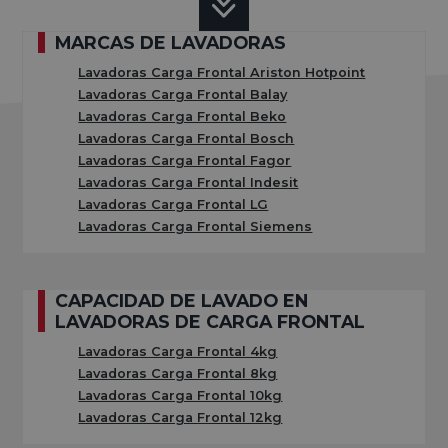
En esta categoría te ayudaremos a encontrar
las
MARCAS DE LAVADORAS
mejores lavadoras de carga frontal
, al
mejor precio
.
Lavadoras Carga Frontal Ariston Hotpoint
Todas ellas cuentan con las características y
Lavadoras Carga Frontal Balay
Lavadoras Carga Frontal Beko
prestaciones más actuales, que te ayudarán a conseguir
Lavadoras Carga Frontal Bosch
el mejor acabado en tu colada.
Lavadoras Carga Frontal Fagor
Lavadoras Carga Frontal Indesit
Lavadoras Carga Frontal LG
Es muy importante que, siempre que busques una
Lavadoras Carga Frontal Siemens
lavadora, tengas en cuenta aspectos como el tamaño,
velocidad o la capacidad de esta. No te preocupes, más
CAPACIDAD DE LAVADO EN
adelante te lo explicamos con todo detalle
LAVADORAS DE CARGA FRONTAL
Además, si eres una persona preocupada por el
medio
Lavadoras Carga Frontal 4kg
Lavadoras Carga Frontal 8kg
ambiente
, en Electrocosto hacemos especial hincapié
Lavadoras Carga Frontal 10kg
en que busques la mayor
eficiencia energética
en tu
Lavadoras Carga Frontal 12kg
nuevo electrodoméstico, ya que además de conseguir un