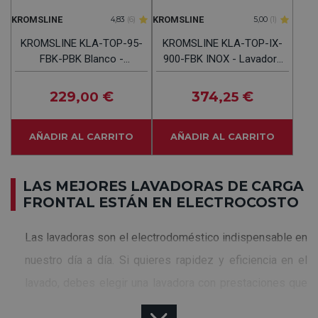
KROMSLINE
KROMSLINE
4,83
(6)
5,00
(1)
KROMSLINE KLA-TOP-95-
KROMSLINE KLA-TOP-IX-
FBK-PBK Blanco -
900-FBK INOX - Lavadora
Lavadora Carga Frontal
Carga Frontal 9KG
9KG 1400RPM
1400RPM
229
€
374
€
,00
,25
AÑADIR AL CARRITO
AÑADIR AL CARRITO
LAS MEJORES LAVADORAS DE CARGA
FRONTAL ESTÁN EN ELECTROCOSTO
Las lavadoras son el electrodoméstico indispensable en
nuestro día a día. Si quieres rapidez y eficiencia en el
lavado, debes elegir una lavadora con prestaciones que
te garanticen que tu ropa quede perfecta.