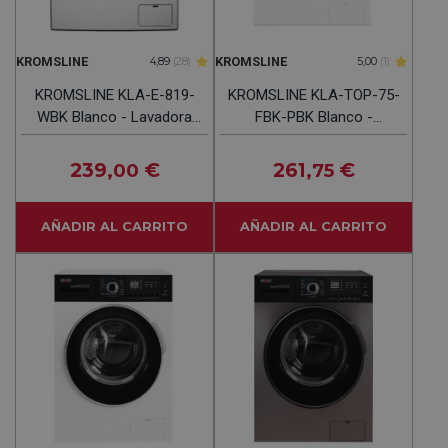
KROMSLINE
KROMSLINE
4,89
(28)
5,00
(1)
KROMSLINE KLA-E-819-
KROMSLINE KLA-TOP-75-
WBK Blanco - Lavadora
FBK-PBK Blanco -
Carga Frontal 8KG
Lavadora Carga Frontal
1400RPM
7KG 1400RPM
239
€
261
€
,00
,75
AÑADIR AL CARRITO
AÑADIR AL CARRITO