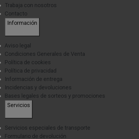
Trabaja con nosotros
características que debes analizar en el momento de
Contacto
elegir tu lavadora, ya que está relacionada directamente
Información
con el
centrifugado
, que nos ayudará a alcanzar el
secado óptimo de nuestra ropa.
Aviso legal
Dependiendo de las revoluciones por minuto (rpm),
Condiciones Generales de Venta
Política de cookies
nuestro centrifugado conseguirá un acabado más, o
Política de privacidad
menos seco de nuestra ropa. En Electrocosto
Información de entrega
disponemos de lavadoras de carga frontal que van
Incidencias y devoluciones
desde 800rpm, que suponen un mayor ahorro, hasta
Bases legales de sorteos y promociones
lavadoras de 1600rpm.
Servicios
En resumen, cuantas
más revoluciones por minuto
,
menor será el porcentaje de agua
con que quedará tu
Servicios especiales de transporte
Formulario de devolución
ropa. Específicamente en las
lavadoras de carga