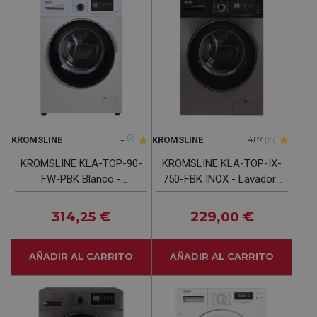
-
(0)
KROMSLINE
KROMSLINE
4,87
(15)
KROMSLINE KLA-TOP-90-
KROMSLINE KLA-TOP-IX-
FW-PBK Blanco -
750-FBK INOX - Lavadora
Lavadora Carga Frontal
Carga Frontal 7KG
9KG 1400RPM
1400RPM
314
€
229
€
,25
,00
AÑADIR AL CARRITO
AÑADIR AL CARRITO