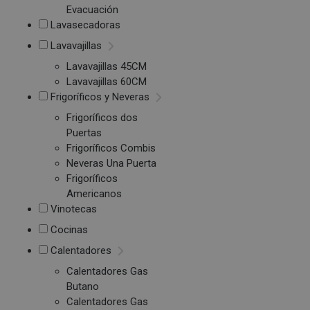
Evacuación
Lavasecadoras
Lavavajillas
Lavavajillas 45CM
Lavavajillas 60CM
Frigoríficos y Neveras
Frigoríficos dos
Puertas
Frigoríficos Combis
Neveras Una Puerta
Frigoríficos
Americanos
Vinotecas
Cocinas
Calentadores
Calentadores Gas
Butano
Calentadores Gas