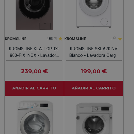
-
(0)
KROMSLINE
KROMSLINE
4,86
(7)
KROMSLINE KLA-TOP-IX-
KROMSLINE SKLA70INV
800-FIX INOX - Lavadora
Blanco - Lavadora Carga
Carga Frontal 8KG
Frontal 7KG 1200RPM
1400RPM
239
€
199
€
,00
,00
AÑADIR AL CARRITO
AÑADIR AL CARRITO