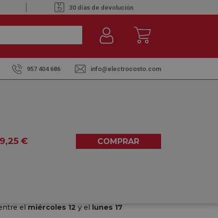
30 días de devolución
957 404 686
info@electrocosto.com
 Frontal 7KG 1400RPM
I-7-INT INTEGRABLE -
 FRONTAL 7KG 1400RPM
9
,25
€
COMPRAR
5,00
(1)
entre el
miércoles 12
y el
lunes 17