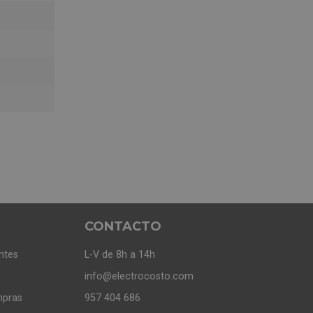
CONTACTO
ntes
L-V de 8h a 14h
info@electrocosto.com
mpras
957 404 686