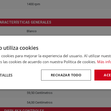
1400 rpm
ARACTERÍSTICAS GENERALES
Blanco
CONSTRUCCIÓN
b utiliza cookies
Fija
 cookies para mejorar la experiencia del usuario. Al utilizar nuest
ONSUMO, EFICIENCIA Y RUIDO
s las cookies de acuerdo con nuestra Política de cookies.
Más inf
B
DIMENSIONES Y PESO
TALLES
RECHAZAR TODO
ACE
82,50 Centímetros
59,50 Centímetros
54,00 Centímetros