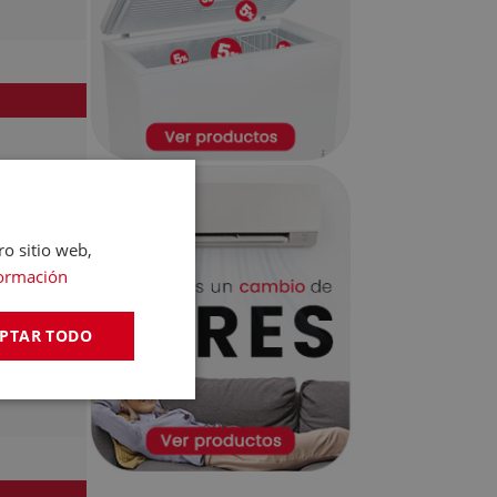
ro sitio web,
ormación
PTAR TODO