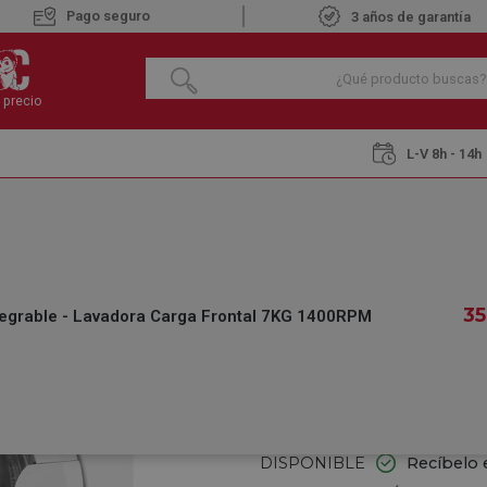
Pago seguro
3 años de garantía
 precio
L-V 8h - 14h
s Carga Frontal
KROMSLINE KLA-MI-7-INT Integrable - Lavadora Carga
KROMSLINE KLA-M
LAVADORA CARGA
35
egrable - Lavadora Carga Frontal 7KG 1400RPM
€
359
,25
IVA INCLUIDO
REF.:
659414100
DISPONIBLE
Recíbelo 