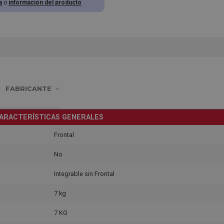
a
o
información del producto
FABRICANTE
ARACTERÍSTICAS GENERALES
Frontal
No
Integrable sin Frontal
7 kg
7 KG