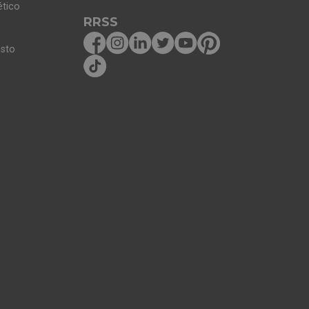
ético
RRSS
osto