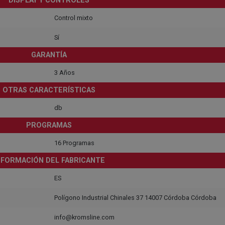
DISPLAY Y CONTROLES
Control mixto
Sí
GARANTÍA
3 Años
OTRAS CARACTERÍSTICAS
db
PROGRAMAS
16 Programas
NFORMACIÓN DEL FABRICANTE
ES
Polígono Industrial Chinales 37 14007 Córdoba Córdoba
info@kromsline.com