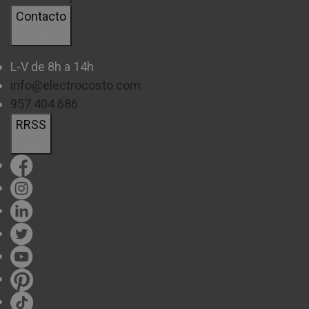
Contacto
¿Eres de los que necesita tener TODO de tu saga
favorita? Las ediciones especiales, deluxe y de
L-V de 8h a 14h
coleccionista están diseñadas para ti. Desde steelbooks
info@electrocosto.com
metálicos hasta figuras de tamaño real, estas ediciones
957 404 686
convierten cada lanzamiento en un pequeño evento.
RRSS
Eso sí, ten en cuenta que
estas ediciones suelen
tener stock limitado
y se agotan rápidamente. Si tienes
el ojo puesto en alguna, no lo pienses demasiado.
CONSEJOS PARA COMPRAR ONLINE
Comprar videojuegos online es cómodo, pero hay
algunos trucos para sacarle el máximo partido. Revisa
siempre las fechas de lanzamiento, especialmente para