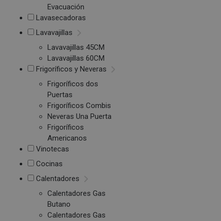
Evacuación
Lavasecadoras
Lavavajillas
Lavavajillas 45CM
Lavavajillas 60CM
Frigoríficos y Neveras
Frigoríficos dos
Puertas
Frigoríficos Combis
Neveras Una Puerta
Frigoríficos
Americanos
Vinotecas
Cocinas
Calentadores
Calentadores Gas
Butano
Calentadores Gas