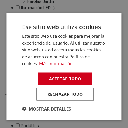
Farolas Jardín
Iluminación LED
Downlights
Proyectores LED
Ese sitio web utiliza cookies
Bombillas
Este sitio web usa cookies para mejorar la
Accesorios Iluminación
experiencia del usuario. Al utilizar nuestro
Confort
sitio web, usted acepta todas las cookies
Mantas Eléctricas
de acuerdo con nuestra Política de
Calientacamas
cookies.
Más información
Almohadillas
Eléctricas
ACEPTAR TODO
Colchones
Informática
RECHAZAR TODO
Informática
MOSTRAR DETALLES
Ordenadores Sobremesa
Portátiles