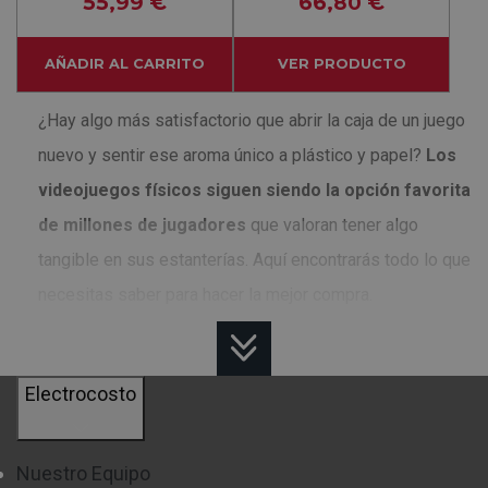
55
€
66
€
,99
,80
AÑADIR AL CARRITO
VER PRODUCTO
¿Hay algo más satisfactorio que abrir la caja de un juego
nuevo y sentir ese aroma único a plástico y papel?
Los
videojuegos físicos siguen siendo la opción favorita
de millones de jugadores
que valoran tener algo
tangible en sus estanterías. Aquí encontrarás todo lo que
necesitas saber para hacer la mejor compra.
¿POR QUÉ ELEGIR VIDEOJUEGOS
FÍSICOS?
Electrocosto
Los juegos físicos ofrecen ventajas que las versiones
digitales simplemente no pueden igualar.
Puedes
Nuestro Equipo