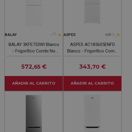
-
(0)
BALAY
ASPES
4,00
(1)
BALAY 3KFE753WI Blanco
ASPES AC185605ENFD
- Frigorífico Combi No
Blanco - Frigorífico Combi
Frost
No Frost
572
€
343
€
,65
,70
AÑADIR AL CARRITO
AÑADIR AL CARRITO