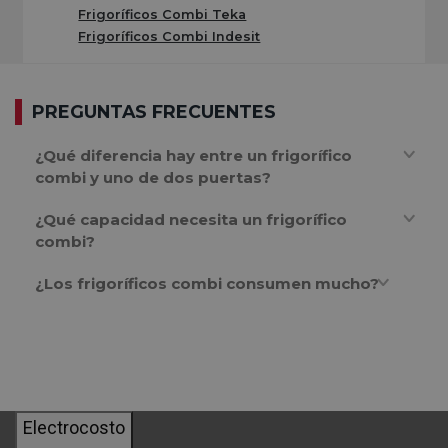
Frigoríficos Combi Teka
congelador en una sola unidad,
pero con
Frigoríficos Combi Indesit
compartimentos independientes que mantienen las
temperaturas óptimas para cada tipo de alimento. Esto
PREGUNTAS FRECUENTES
significa que tus verduras se conservarán frescas por
más tiempo mientras tus helados mantienen la textura
¿Qué diferencia hay entre un frigorífico
combi y uno de dos puertas?
perfecta.
¿Qué capacidad necesita un frigorífico
Tras años ayudando a familias a elegir su
combi?
electrodoméstico ideal, hemos observado que quienes
¿Los frigoríficos combi consumen mucho?
optan por un combi valoran especialmente la
organización que proporcionan sus múltiples
compartimentos
y la eficiencia energética que ofrecen
los modelos más modernos.
Electrocosto