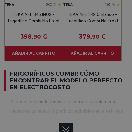
TEKA
TEKA
5,00
(2)
4,67
(6)
TEKA NFL 345 INOX -
TEKA NFL 342 C Blanco -
Frigorífico Combi No Frost
Frigorífico Combi No Frost
398
€
379
€
,90
,90
AÑADIR AL CARRITO
AÑADIR AL CARRITO
FRIGORÍFICOS COMBI: CÓMO
ENCONTRAR EL MODELO PERFECTO
EN ELECTROCOSTO
Si estás buscando renovar tu cocina o simplemente
necesitas un nuevo frigorífico, probablemente te hayas
dado cuenta de que elegir el modelo adecuado puede
resultar abrumador. Los frigoríficos combi se han