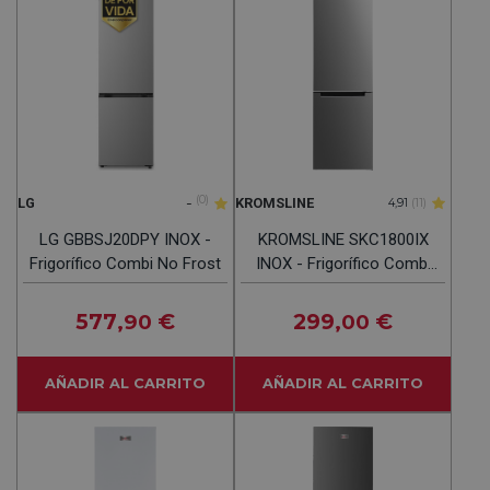
-
(0)
LG
KROMSLINE
4,91
(11)
LG GBBSJ20DPY INOX -
KROMSLINE SKC1800IX
Frigorífico Combi No Frost
INOX - Frigorífico Combi
Cíclico
577
€
299
€
,90
,00
AÑADIR AL CARRITO
AÑADIR AL CARRITO