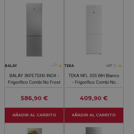
-
(0)
BALAY
TEKA
4,67
(3)
BALAY 3KFE753XI INOX -
TEKA NFL 355 WH Blanco
Frigorífico Combi No Frost
- Frigorífico Combi No
Frost
586
€
409
€
,90
,90
AÑADIR AL CARRITO
AÑADIR AL CARRITO