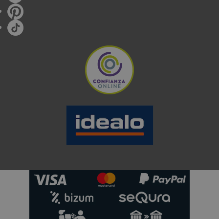
Un frigorífico combi de entre
200-250
litros suele ser
suficiente. Si cocinais poco en casa y compráis
productos frescos con frecuencia, incluso menos
capacidad puede funcionar perfectamente.
FRIGORÍFICO COMBI PARA 3-4 PERSONAS
La franja de
250-350
litros es la más demandada.
Permite almacenar la compra semanal completa sin
problemas y tener espacio para ocasiones especiales.
FRIGORÍFICO COMBI PARA 5+ PERSONAS
A partir de
350 litros
, aunque familias numerosas a
menudo necesitan capacidades de 400 litros o más,
especialmente si suelen cocinar en casa y congelar