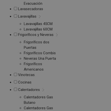
Evacuación
Lavasecadoras
Lavavajillas
Lavavajillas 45CM
Lavavajillas 60CM
Frigoríficos y Neveras
Frigoríficos dos
Puertas
Frigoríficos Combis
Neveras Una Puerta
Frigoríficos
Americanos
Vinotecas
Cocinas
Calentadores
Calentadores Gas
Butano
Calentadores Gas