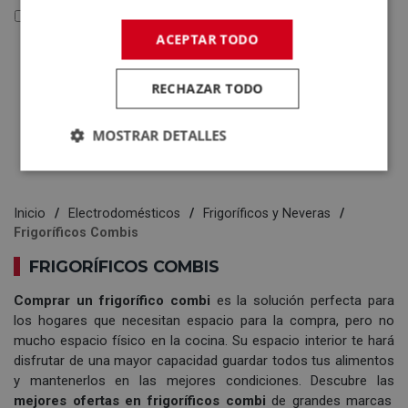
Reacondicionados y Outlet
ACEPTAR TODO
Reacondicionados y
Outlet
RECHAZAR TODO
Electrodomésticos
Tecnología
MOSTRAR DETALLES
Inicio
Electrodomésticos
Frigoríficos y Neveras
Frigoríficos Combis
FRIGORÍFICOS COMBIS
Comprar un
frigorífico combi
es la solución perfecta para
los hogares que necesitan espacio para la compra, pero no
mucho espacio físico en la cocina. Su espacio interior te hará
disfrutar de una mayor capacidad guardar todos tus alimentos
y mantenerlos en las mejores condiciones. Descubre las
mejores ofertas en frigoríficos combi
de grandes marcas