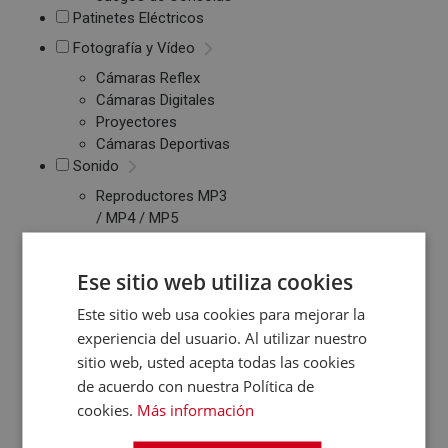
Patinetes Eléctricos
Fotografía y Vídeo
Cámaras Reflex
Cámaras Digitales
Proyectores
Cámaras Deportivas
Sonido
Reproductores MP3
/ MP4 / MP5
Auriculares
Altavoces
Ese sitio web utiliza cookies
Radios CD / FM
Despertadores
Este sitio web usa cookies para mejorar la
Barras de Sonido
experiencia del usuario. Al utilizar nuestro
Altavoces
sitio web, usted acepta todas las cookies
Inalambricos
de acuerdo con nuestra Política de
Equipos de Música
cookies.
Más información
Relojes y Pulseras