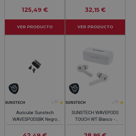
Auriculares Blanco
125
€
32
€
,49
,15
VER PRODUCTO
VER PRODUCTO
-
(0)
-
(0)
SUNSTECH
SUNSTECH
Auricular Sunstech
SUNSTECH WAVEPODS
WAVESPODSBK Negro
TOUCH WT Blanco -
Bluetooth USB Rango 10 M
Auricular Sin Cable
42
€
28
€
,49
,95