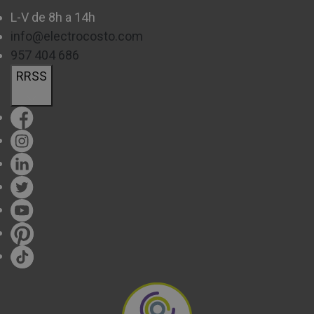
L-V de 8h a 14h
info@electrocosto.com
957 404 686
RRSS