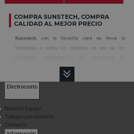
COMPRA SUNSTECH, COMPRA
CALIDAD AL MEJOR PRECIO
Sunstech
, con la filosofía clara de llevar la
tecnología a todos los hogares, es uno de los
principales distribuidores de electrónica de
consumo en España. Cuentan con una amplia gama
de productos de imagen, sonido y hogar de última
Electrocosto
generación, siempre con una excelente relación
calidad precio.
Nuestro Equipo
¿QUÉ PRODUCTOS DE
Trabaja con nosotros
ELECTRÓNICA OFRECE SUNSTECH?
Contacto
En la marca
Sunstech
vas a encontrar,
Información