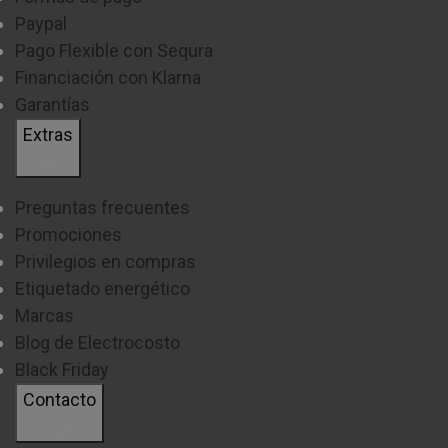
Paypal
Tablets
Pago Flexible con Sequra
Financiación con Klarna
SAT SUNSTECH - SERVICIO TÉCNICO
Garantías
ESPAÑA
Extras
Si has tenido alguna una incidencia con un producto
Sunstech
debes de contactar con el
SAT
vía
Preguntas frecuentes
online seleccionando tu producto y rellenando los
Promociones
siguientes datos.
Enlace SAT Sunstech
Privilegios en compras
Etiquetado energético
Marcas
Blog de Electrocosto
Black Friday
Contacto