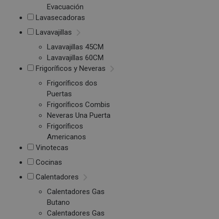
Evacuación
Lavasecadoras
Lavavajillas
Lavavajillas 45CM
Lavavajillas 60CM
Frigoríficos y Neveras
Frigoríficos dos
Puertas
Frigoríficos Combis
Neveras Una Puerta
Frigoríficos
Americanos
Vinotecas
Cocinas
Calentadores
Calentadores Gas
Butano
Calentadores Gas