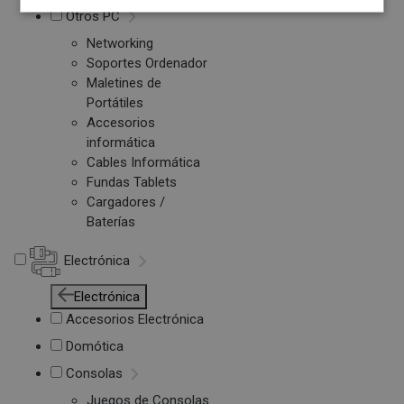
Otros PC
Networking
Soportes Ordenador
Maletines de
Portátiles
Accesorios
informática
Cables Informática
Fundas Tablets
Cargadores /
Baterías
Electrónica
Electrónica
Accesorios Electrónica
Domótica
Consolas
Juegos de Consolas