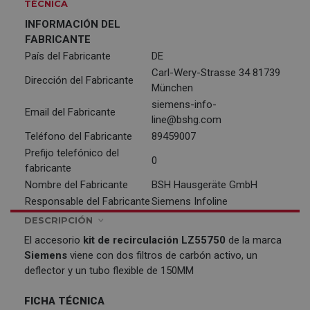
TÉCNICA
INFORMACIÓN DEL
FABRICANTE
País del Fabricante
DE
Carl-Wery-Strasse 34 81739
Dirección del Fabricante
München
siemens-info-
Email del Fabricante
line@bshg.com
Teléfono del Fabricante
89459007
Prefijo telefónico del
0
fabricante
Nombre del Fabricante
BSH Hausgeräte GmbH
Responsable del Fabricante
Siemens Infoline
DESCRIPCIÓN
El accesorio
kit de recirculación LZ55750
de la marca
Siemens
viene con dos filtros de carbón activo, un
deflector y un tubo flexible de 150MM
FICHA TÉCNICA