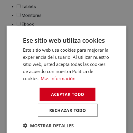
Tablets
Monitores
Ebook
Impresión
Ese sitio web utiliza cookies
Impresoras de tinta
y láser
Este sitio web usa cookies para mejorar la
Multifunción
experiencia del usuario. Al utilizar nuestro
Cartuchos de tinta y
sitio web, usted acepta todas las cookies
toner
de acuerdo con nuestra Política de
Periféricos
cookies.
Más información
Ratones
Teclados
ACEPTAR TODO
WebCams y
Micrófonos
RECHAZAR TODO
Almacenamiento
Pendrive y Tarjetas
MOSTRAR DETALLES
de Memoria
Discos duros