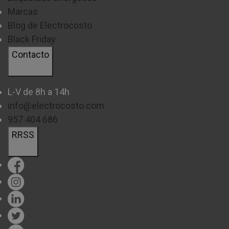
Marcas
Blog de Electrocosto
Black Friday
Contacto
L-V de 8h a 14h
info@electrocosto.com
957 404 686
RRSS