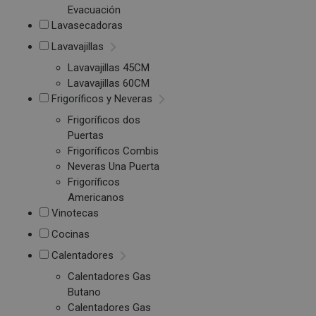
Evacuación
Lavasecadoras
Lavavajillas
Lavavajillas 45CM
Lavavajillas 60CM
Frigoríficos y Neveras
Frigoríficos dos
Puertas
Frigoríficos Combis
Neveras Una Puerta
Frigoríficos
Americanos
Vinotecas
Cocinas
Calentadores
Calentadores Gas
Butano
Calentadores Gas