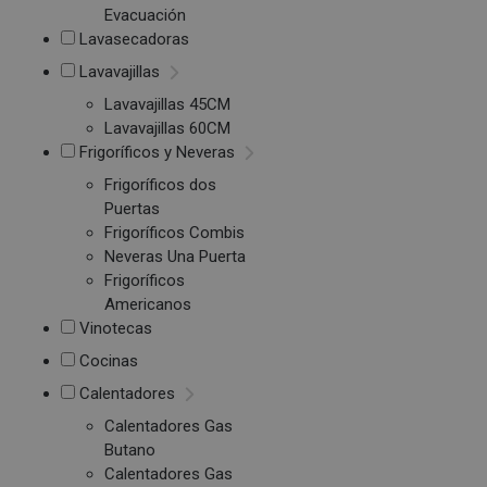
Evacuación
Lavasecadoras
Lavavajillas
Lavavajillas 45CM
Lavavajillas 60CM
Frigoríficos y Neveras
Frigoríficos dos
Puertas
Frigoríficos Combis
Neveras Una Puerta
Frigoríficos
Americanos
Vinotecas
Cocinas
Calentadores
Calentadores Gas
Butano
Calentadores Gas