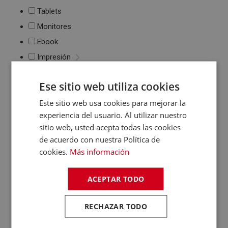
Tablets
Monitores
Ebook
Impresión
Impresoras de tinta
Ese sitio web utiliza cookies
y láser
Multifunción
Este sitio web usa cookies para mejorar la
Cartuchos de tinta y
experiencia del usuario. Al utilizar nuestro
toner
sitio web, usted acepta todas las cookies
Periféricos
de acuerdo con nuestra Política de
Ratones
cookies.
Más información
Teclados
WebCams y
Micrófonos
ACEPTAR TODO
Almacenamiento
Pendrive y Tarjetas
RECHAZAR TODO
de Memoria
Discos duros