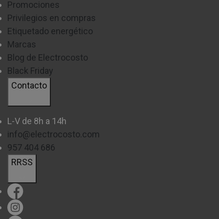
Promociones
Privilegios en compras
Etiquetado energético
Marcas
Blog de Electrocosto
Black Friday
Contacto
L-V de 8h a 14h
info@electrocosto.com
957 404 686
RRSS