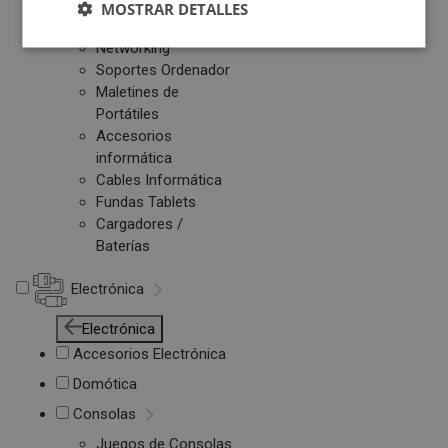
MOSTRAR DETALLES
Otros PC
Networking
Soportes Ordenador
Maletines de
Portátiles
Accesorios
informática
Cables Informática
Fundas Tablets
Cargadores /
Baterías
Electrónica
Electrónica
Accesorios Electrónica
Domótica
Consolas
Juegos de Consolas