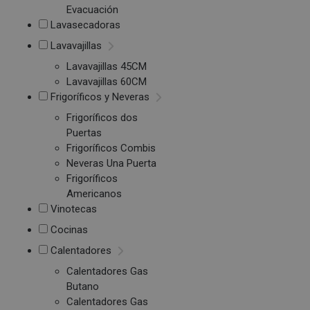
Evacuación
Lavasecadoras
Lavavajillas
Lavavajillas 45CM
Lavavajillas 60CM
Frigoríficos y Neveras
Frigoríficos dos
Puertas
Frigoríficos Combis
Neveras Una Puerta
Frigoríficos
Americanos
Vinotecas
Cocinas
Calentadores
Calentadores Gas
Butano
Calentadores Gas