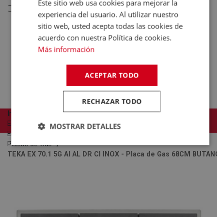
Este sitio web usa cookies para mejorar la
Reacondicionados y Outlet
experiencia del usuario. Al utilizar nuestro
Reacondicionados y
sitio web, usted acepta todas las cookies de
Outlet
acuerdo con nuestra Política de cookies.
Electrodomésticos
Más información
Tecnología
ACEPTAR TODO
RECHAZAR TODO
Inicio
COMPRAR
Electrodomésticos
MOSTRAR DETALLES
Encimeras
Placas de Gas
TEKA EX 70.1 5G AI AL DR CI INOX - Placa de Gas 68CM BUTAN