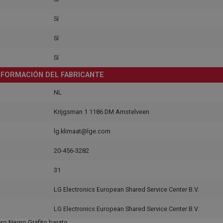
Sí
Sí
Sí
NFORMACIÓN DEL FABRICANTE
NL
Krijgsman 1 1186 DM Amstelveen
lg.klimaat@lge.com
20-456-3282
31
LG Electronics European Shared Service Center B.V.
LG Electronics European Shared Service Center B.V.
o Negro Grafito barato.