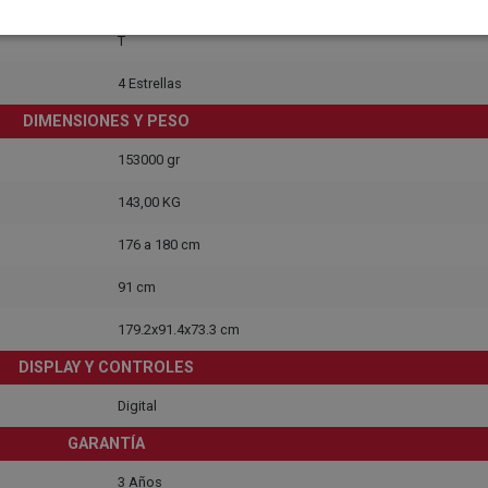
T
4 Estrellas
DIMENSIONES Y PESO
153000 gr
143,00 KG
176 a 180 cm
91 cm
179.2x91.4x73.3 cm
DISPLAY Y CONTROLES
Digital
GARANTÍA
3 Años