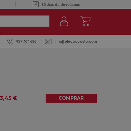
30 días de devolución
957 404 686
info@electrocosto.com
ífico Side by Side No Frost
CERO NEGRO GRAFITO -
 BY SIDE NO FROST
3
,45
€
COMPRAR
0,00
(0)
dido a fábrica. Envío Aprox. hasta 20 días
borables