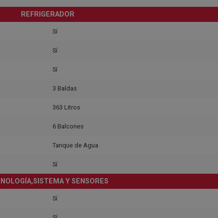
REFRIGERADOR
Sí
Sí
Sí
3 Baldas
363 Litros
6 Balcones
Tanque de Agua
Sí
NOLOGÍA,SISTEMA Y SENSORES
Sí
Sí