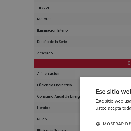
Tirador
Motores
Iluminación Interior
Diseño de la Serie
Acabado
C
Alimentación
Eficiencia Energética
Ese sitio we
Consumo Anual de Energía
Este sitio web usa
usted acepta toda
Hercios
Ruido
MOSTRAR DE
Eficiencia Sonora