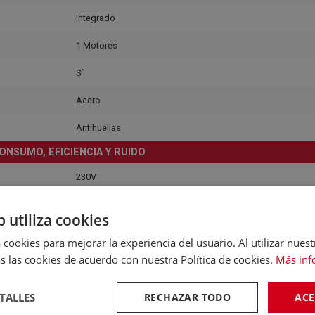
Integrado
1 Motores
Sí
Acero
Antihuellas
ONSUMO, EFICIENCIA Y RUIDO
230V
E
b utiliza cookies
354 Kwh/Año
 cookies para mejorar la experiencia del usuario. Al utilizar nuest
s las cookies de acuerdo con nuestra Política de cookies.
Más inf
50 Hz
40 Decibelios
TALLES
RECHAZAR TODO
ACE
C