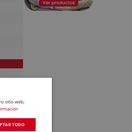
ro sitio web,
ormación
PTAR TODO