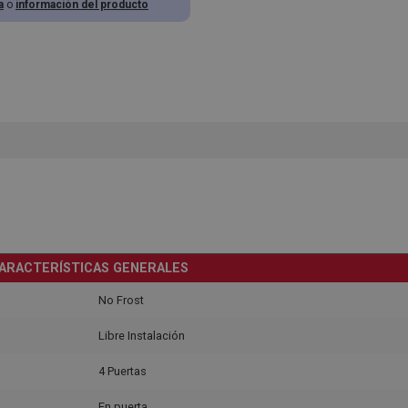
a
o
información del producto
ARACTERÍSTICAS GENERALES
No Frost
Libre Instalación
4 Puertas
En puerta