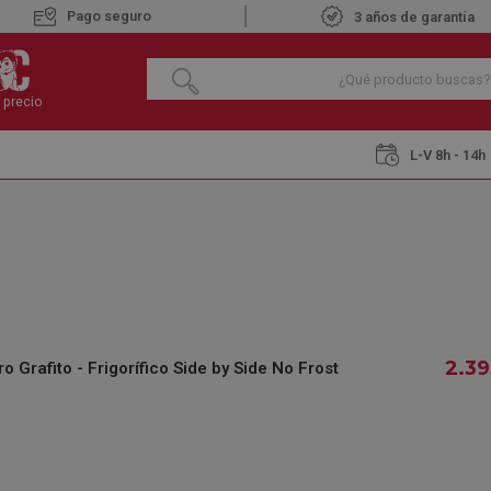
Pago seguro
3 años de garantía
 precio
L-V 8h - 14h
Frigoríficos Americanos
LG GMG961EVKE Acero Negro Grafito - Frigor
LG GMG961EVKE A
FRIGORÍFICO SIDE
€
2.393
,45
2.39
rafito - Frigorífico Side by Side No Frost
IVA INCLUIDO
REF.:
609603097
DISPONIBLE BAJO
Pe
PEDIDO
la