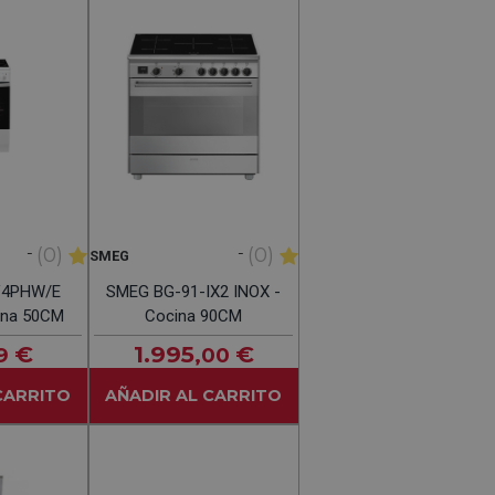
-
-
(0)
(0)
SMEG
V4PHW/E
SMEG BG-91-IX2 INOX -
ina 50CM
Cocina 90CM
€
1.995
€
9
,00
CARRITO
AÑADIR AL CARRITO