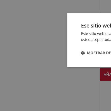
Ese sitio we
Este sitio web usa
usted acepta toda
BEKO
BE
MOSTRAR DE
Bla
AÑA