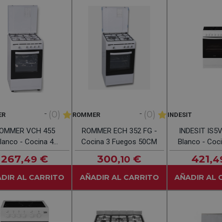
-
-
(0)
(0)
ER
ROMMER
INDESIT
OMMER VCH 455
ROMMER ECH 352 FG -
INDESIT IS5
lanco - Cocina 4
Cocina 3 Fuegos 50CM
Blanco - Coc
Fuegos 50CM
267
€
300
€
421
,49
,10
,4
DIR AL CARRITO
AÑADIR AL CARRITO
AÑADIR AL 