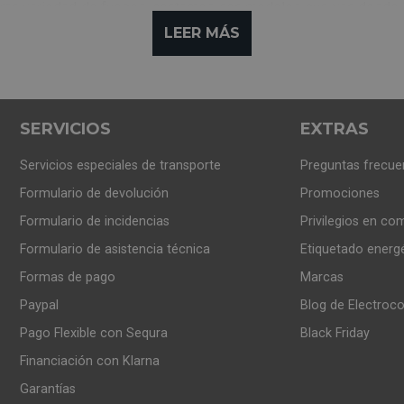
ran variedad de fuegos, contamos con modelos que van desde
LEER MÁS
os modelos que incluyen
, , o solamente
porta bombona.
 podrás elegir las opciones de
libre instalación
que podrás coloc
SERVICIOS
EXTRAS
Servicios especiales de transporte
Preguntas frecue
de los modelos con dimensiones estándar, con 60cm de largo, 
Formulario de devolución
Promociones
Formulario de incidencias
Privilegios en co
s con una amplia variedad de estilos y tamaños que van desde
Formulario de asistencia técnica
Etiquetado energ
os.
Formas de pago
Marcas
Paypal
Blog de Electroc
CINAS DE GAS?
Pago Flexible con Sequra
Black Friday
 tanto para recibir suministro de
gas
o
eléctrico
.
Financiación con Klarna
Garantías
ad para poner en marcha tanto el horno principal como los fueg