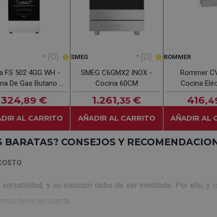
-
-
(0)
(0)
SMEG
ROMMER
a FS 502 4GG WH -
SMEG C6GMX2 INOX -
Rommer CV
na De Gas Butano 4
Cocina 60CM
Cocina Eléc
Fuegos
Fueg
324
€
1.261
€
416
,89
,35
,4
DIR AL CARRITO
AÑADIR AL CARRITO
AÑADIR AL 
 BARATAS? CONSEJOS Y RECOMENDACIO
OCOSTO
ersatilidad, y su elección debe de ser meditada. Por ello, y co
erás tener en cuanta.