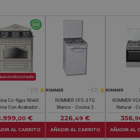
eacondicionado
-
-
(0)
(0)
ROMMER
ROMMER
ina Cc-9gpx 90x60
ROMMER CFS-3 FG
ROMMER VCH
ema Con Acabador
Blanco - Cocina 3
Natural - C
Silver
Fuegos 50CM
Fuegos 
1.999
€
226
€
356
,00
,49
,9
DIR AL CARRITO
AÑADIR AL CARRITO
AÑADIR AL 