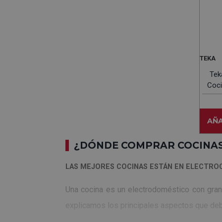
TEKA
Tek
Coci
AÑA
¿DÓNDE COMPRAR COCINAS
LAS MEJORES COCINAS ESTÁN EN ELECTR
Una cocina es un electrodoméstico con gran v
explicamos los principales aspectos que deb