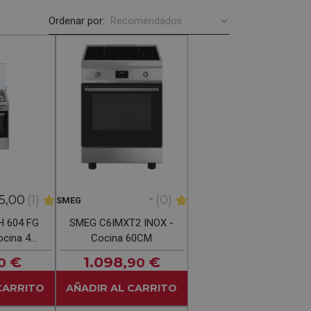
Ordenar por:
-
5,00
(1)
(0)
SMEG
 604 FG
SMEG C6IMXT2 INOX -
ocina 4
Cocina 60CM
60CM
€
1.098
€
0
,90
CARRITO
AÑADIR AL CARRITO