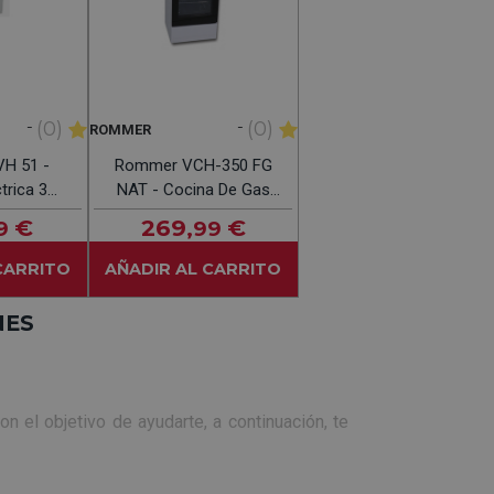
-
-
(0)
(0)
ROMMER
H 51 -
Rommer VCH-350 FG
trica 3
NAT - Cocina De Gas
os
Natural 3 Fuegos
€
269
€
9
,99
CARRITO
AÑADIR AL CARRITO
NES
n el objetivo de ayudarte, a continuación, te