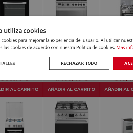
b utiliza cookies
 cookies para mejorar la experiencia del usuario. Al utilizar nuest
s las cookies de acuerdo con nuestra Política de cookies.
Más inf
-
-
(0)
(0)
SMEG
ROMMER
KO CSS 48100 GW
SMEG BG91X2 INOX -
Rommer VCH-3
TALLES
RECHAZAR TODO
ACE
nco - Cocina 50CM
Cocina 90CM
Cocina De Gas
Fueg
360
€
1.468
€
316
,70
,40
,4
DIR AL CARRITO
AÑADIR AL CARRITO
AÑADIR AL 