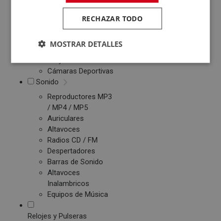
Patinetes Eléctricos
RECHAZAR TODO
Fotografía y Vídeo
Cámaras Reflex
MOSTRAR DETALLES
Cámaras Digitales
Proyectores
Cámaras Deportivas
Sonido
Reproductores MP3
/ MP4 / MP5
Auriculares
Altavoces
Radios CD / FM
Despertadores
Barras de Sonido
Altavoces
Inalambricos
Equipos de Música
Relojes y Pulseras