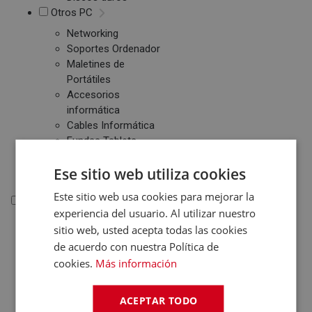
Otros PC
Networking
Soportes Ordenador
Maletines de
Portátiles
Accesorios
informática
Cables Informática
Fundas Tablets
Cargadores /
Ese sitio web utiliza cookies
Baterías
Este sitio web usa cookies para mejorar la
Electrónica
experiencia del usuario. Al utilizar nuestro
sitio web, usted acepta todas las cookies
Electrónica
de acuerdo con nuestra Política de
Accesorios Electrónica
cookies.
Más información
Domótica
Consolas
ACEPTAR TODO
Juegos de Consolas