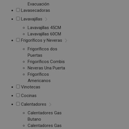
Evacuación
Lavasecadoras
Lavavajillas
Lavavajillas 45CM
Lavavajillas 60CM
Frigoríficos y Neveras
Frigoríficos dos
Puertas
Frigoríficos Combis
Neveras Una Puerta
Frigoríficos
Americanos
Vinotecas
Cocinas
Calentadores
Calentadores Gas
Butano
Calentadores Gas