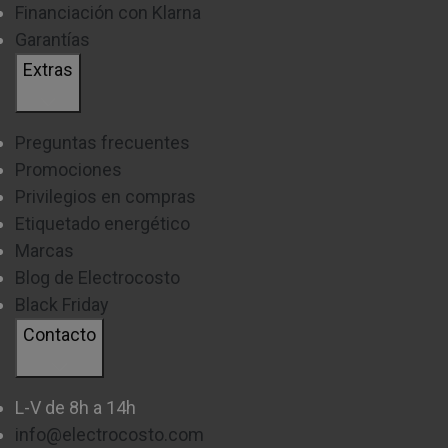
Financiación con Klarna
Garantías
Extras
Preguntas frecuentes
Promociones
Privilegios en compras
Etiquetado energético
Marcas
Blog de Electrocosto
Black Friday
Contacto
L-V de 8h a 14h
info@electrocosto.com