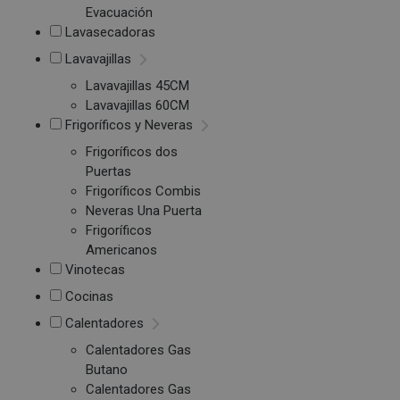
Evacuación
Lavasecadoras
Lavavajillas
Lavavajillas 45CM
Lavavajillas 60CM
Frigoríficos y Neveras
Frigoríficos dos
Puertas
Frigoríficos Combis
Neveras Una Puerta
Frigoríficos
Americanos
Vinotecas
Cocinas
Calentadores
Calentadores Gas
Butano
Calentadores Gas