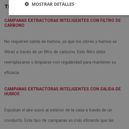
MOSTRAR DETALLES
TIPOS DE CAMPANAS COCINA INTELIGENTES
CAMPANAS EXTRACTORAS INTELIGENTES CON FILTRO DE
CARBONO
No requieren salida de humos, ya que los olores y humos se
filtran a través de un filtro de carbono. Este filtro debe
reemplazarse o limpiarse con regularidad para mantener su
eficacia.
CAMPANAS EXTRACTORAS INTELIGENTES CON SALIDA DE
HUMOS
Expulsan el aire sucio al exterior de la casa a través de un
conducto. Este tipo de campanas es más eficiente que las