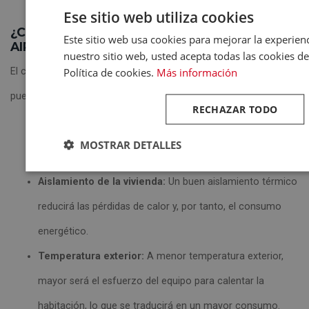
Ese sitio web utiliza cookies
¿CUÁNTO CONSUME EL MODO CALOR DE UN
Este sitio web usa cookies para mejorar la experienci
AIRE ACONDICIONADO?
nuestro sitio web, usted acepta todas las cookies d
Política de cookies.
Más información
El consumo energético del
aire acondicionado modo calor
puede variar dependiendo de varios factores:
RECHAZAR TODO
Tamaño de la habitación:
Cuanto más grande sea la
MOSTRAR DETALLES
habitación, mayor será el consumo energético.
Aislamiento de la vivienda:
Un buen aislamiento térmico
reducirá las pérdidas de calor y, por tanto, el consumo
energético.
Temperatura exterior:
A menor temperatura exterior,
mayor será el esfuerzo del equipo para calentar la
habitación, lo que se traducirá en un mayor consumo.