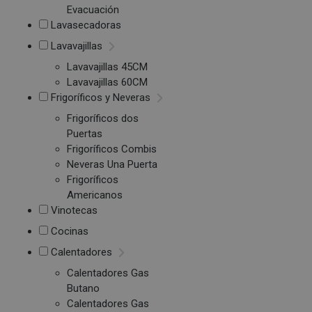
Evacuación
Lavasecadoras
Lavavajillas
Lavavajillas 45CM
Lavavajillas 60CM
Frigoríficos y Neveras
Frigoríficos dos
Puertas
Frigoríficos Combis
Neveras Una Puerta
Frigoríficos
Americanos
Vinotecas
Cocinas
Calentadores
Calentadores Gas
Butano
Calentadores Gas