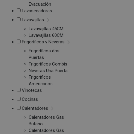
Evacuación
Lavasecadoras
Lavavajillas
Lavavajillas 45CM
Lavavajillas 60CM
Frigoríficos y Neveras
Frigoríficos dos
Puertas
Frigoríficos Combis
Neveras Una Puerta
Frigoríficos
Americanos
Vinotecas
Cocinas
Calentadores
Calentadores Gas
Butano
Calentadores Gas