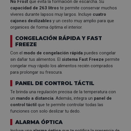
No Frost
que evita la formación de escarcha. Su
capacidad de 263 litros
te permite conservar muchos
víveres durante lapsos muy largos. Incluye
cuatro
cajones deslizables
y un cesto muy amplio para que
organices de forma óptima el interior.
CONGELACIÓN RÁPIDA Y FAST
FREEZE
Con el
modo de congelación rápida
puedes congelar
sin dañar tus alimentos. El
sistema Fast Freeze
permite
congelar muy rápido los alimentos recién comprados
para prolongar su frescura.
PANEL DE CONTROL TÁCTIL
Te brinda una regulación precisa de la temperatura con
un
mando a distancia
. Además, integra un
panel de
control táctil
que te permite controlar todas las
funciones con solo deslizar tu dedo.
ALARMA ÓPTICA
Incluye una
alarma óptica
que te notifica la presencia de