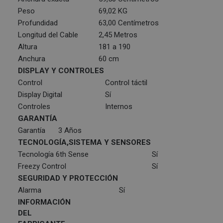
Peso
69,02 KG
Profundidad
63,00 Centímetros
Longitud del Cable
2,45 Metros
Altura
181 a 190
Anchura
60 cm
DISPLAY Y CONTROLES
Control
Control táctil
Display Digital
Sí
Controles
Internos
GARANTÍA
Garantía
3 Años
TECNOLOGÍA,SISTEMA Y SENSORES
Tecnología 6th Sense
Sí
Freezy Control
Sí
SEGURIDAD Y PROTECCIÓN
Alarma
Sí
INFORMACIÓN
DEL