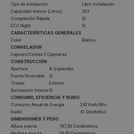
Tipo de instalación
Libre Instalación
Capacidad Interior (Litros)
263
Congelación Rápida
Sí
ECO Night
Sí
CARACTERÍSTICAS GENERALES
Color
Blanco
CONGELADOR
Cajones/Cestas
5 Cajoneras
CONSTRUCCIÓN
Apertura
A Izquierdas
Puerta Reversible
Sí
Tirador
Externo
Iluminación Interior
Sí
CONSUMO, EFICIENCIA Y RUIDO
Consumo Anual de Energía
242 Kwh/Año
Ruido
41 Decibelios
DIMENSIONES Y PESO
Altura exacta
187,50 Centímetros
Anchura exacta
59,50 Centímetros