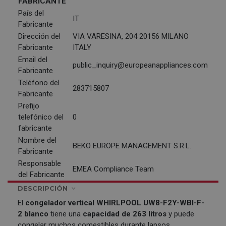
FABRICANTE
País del
IT
Fabricante
Dirección del
VIA VARESINA, 204 20156 MILANO
Fabricante
ITALY
Email del
public_inquiry@europeanappliances.com
Fabricante
Teléfono del
283715807
Fabricante
Prefijo
telefónico del
0
fabricante
Nombre del
BEKO EUROPE MANAGEMENT S.R.L.
Fabricante
Responsable
EMEA Compliance Team
del Fabricante
DESCRIPCIÓN
El
congelador vertical
WHIRLPOOL
UW8-F2Y-WBI-F-
2 blanco
tiene una
capacidad de 263 litros
y puede
congelar muchos comestibles durante lapsos