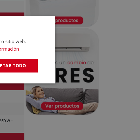
ro sitio web,
ormación
PTAR TODO
.250 W –