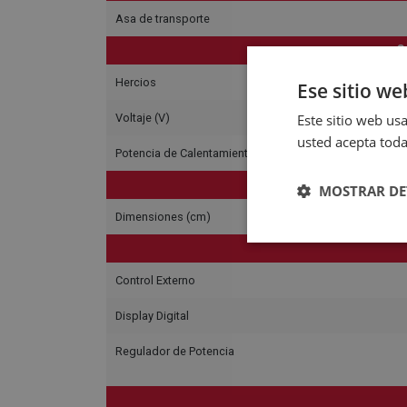
Asa de transporte
C
Hercios
Ese sitio we
Este sitio web usa
Voltaje (V)
usted acepta toda
Potencia de Calentamiento Mín. (W)
MOSTRAR DE
Dimensiones (cm)
Control Externo
Display Digital
Regulador de Potencia