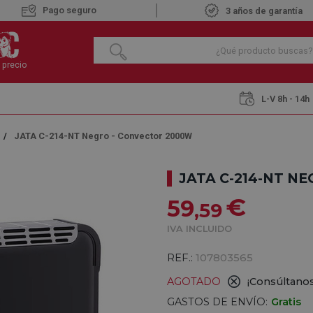
Pago seguro
3 años de garantía
 precio
L-V 8h - 14h
JATA C-214-NT Negro - Convector 2000W
JATA C-214-NT N
€
59
,59
IVA INCLUIDO
REF.:
107803565
AGOTADO
¡Consúltanos
GASTOS DE ENVÍO:
Gratis