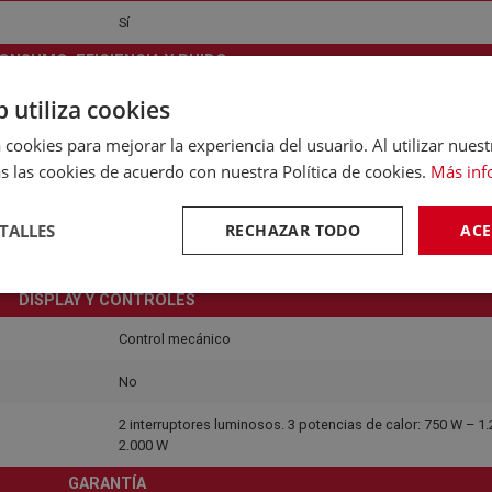
Sí
ONSUMO, EFICIENCIA Y RUIDO
50 Hz
b utiliza cookies
 cookies para mejorar la experiencia del usuario. Al utilizar nuest
230,00 V
s las cookies de acuerdo con nuestra Política de cookies.
Más inf
750W
DIMENSIONES Y PESO
TALLES
RECHAZAR TODO
ACE
57 x 20 x 42
DISPLAY Y CONTROLES
Control mecánico
No
2 interruptores luminosos. 3 potencias de calor: 750 W – 1
2.000 W
GARANTÍA