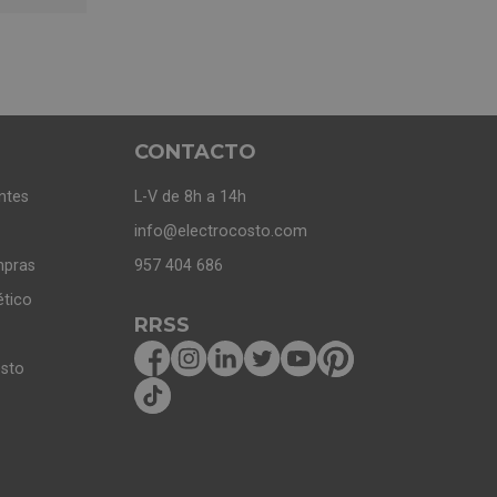
CONTACTO
ntes
L-V de 8h a 14h
info@electrocosto.com
mpras
957 404 686
ético
RRSS
osto