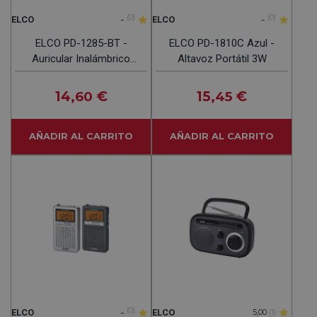
-
(0)
-
(0)
ELCO
ELCO
ELCO PD-1285-BT -
ELCO PD-1810C Azul -
Auricular Inalámbrico
Altavoz Portátil 3W
Blanco
14
€
15
€
,60
,45
AÑADIR AL CARRITO
AÑADIR AL CARRITO
-
(0)
ELCO
ELCO
5,00
(1)