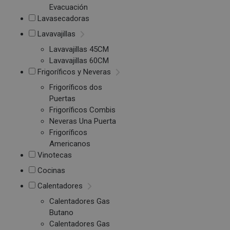
Evacuación
Lavasecadoras
Lavavajillas
Lavavajillas 45CM
Lavavajillas 60CM
Frigoríficos y Neveras
Frigoríficos dos
Puertas
Frigoríficos Combis
Neveras Una Puerta
Frigoríficos
Americanos
Vinotecas
Cocinas
Calentadores
Calentadores Gas
Butano
Calentadores Gas