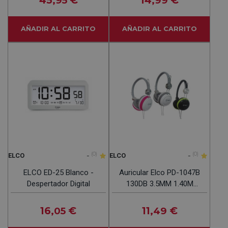
45
€
14
€
,95
,99
AÑADIR AL CARRITO
AÑADIR AL CARRITO
-
(0)
-
(0)
ELCO
ELCO
ELCO ED-25 Blanco -
Auricular Elco PD-1047B
Despertador Digital
130DB 3.5MM 1.40M
32OHM 40MM
16
€
11
€
,05
,49