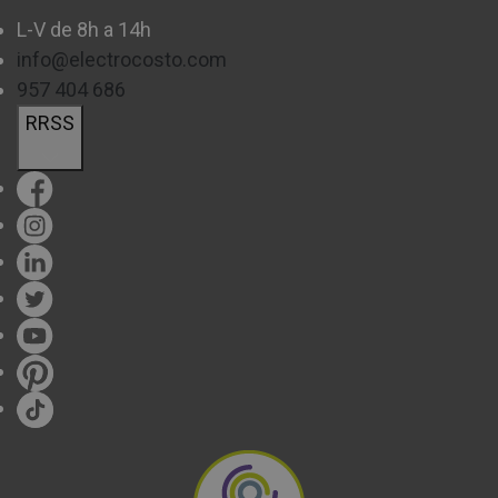
L-V de 8h a 14h
info@electrocosto.com
957 404 686
RRSS