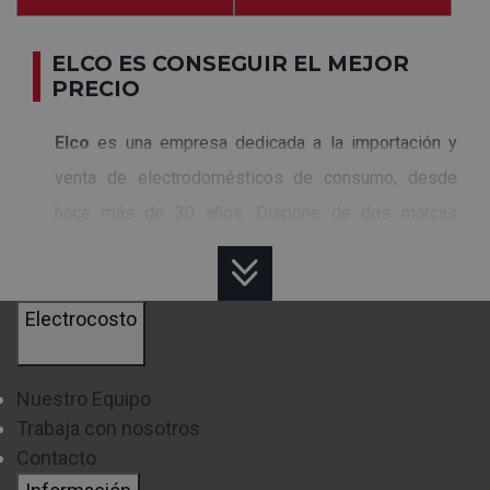
ELCO ES CONSEGUIR EL MEJOR
PRECIO
Elco
es una empresa dedicada a la importación y
venta de electrodomésticos de consumo, desde
hace más de 30 años. Dispone de dos marcas
propias
Elco
y
Prodis
. Apuestan por las nuevas
tecnologías
y la mejora de
calidad
y
agilizar
la
Electrocosto
comunicación con el cliente.
Nuestro Equipo
¿QUÉ ELECTRODOMÉSTICOS TIENE
Trabaja con nosotros
ELCO?
Contacto
En la marca Elco vas a encontrar
pequeños