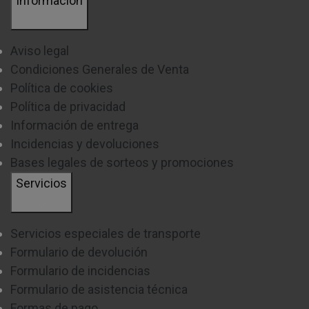
Información
electrodomésticos y electrónica:
Aviso legal
Equipos de sonido
Condiciones Generales de Venta
Cuidado personal
Política de cookies
Política de privacidad
Calefactores
Información de entrega
Radios
Incidencias y devoluciones
Bases legales de sorteos y promociones
Tablets
Servicios
Telefonía
Cafeteras
Servicios especiales de transporte
E-book
Formulario de devolución
Formulario de incidencias
Relojes
Formulario de asistencia técnica
Baterías
Formas de pago