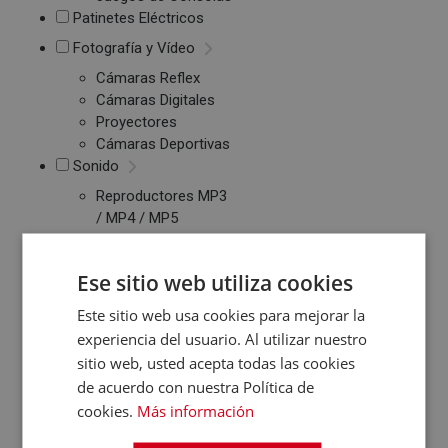
Patinetes Eléctricos
Fotografía y Vídeo
Cámaras Reflex
Cámaras Digitales
Proyectores
Cámaras Deportivas
Sonido
Reproductores MP3
/ MP4 / MP5
Auriculares
Altavoces
Ese sitio web utiliza cookies
Radios CD / FM
Despertadores
Este sitio web usa cookies para mejorar la
Barras de Sonido
experiencia del usuario. Al utilizar nuestro
Altavoces
sitio web, usted acepta todas las cookies
Inalambricos
de acuerdo con nuestra Política de
Equipos de Música
cookies.
Más información
Relojes y Pulseras