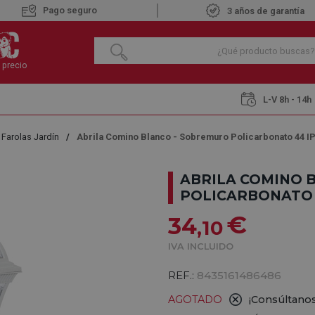
Pago seguro
3 años de garantía
 precio
L-V 8h - 14h
Farolas Jardín
Abrila Comino Blanco - Sobremuro Policarbonato 44 I
ABRILA COMINO 
POLICARBONATO 
€
34
,10
IVA INCLUIDO
REF.:
8435161486486
AGOTADO
¡Consúltanos