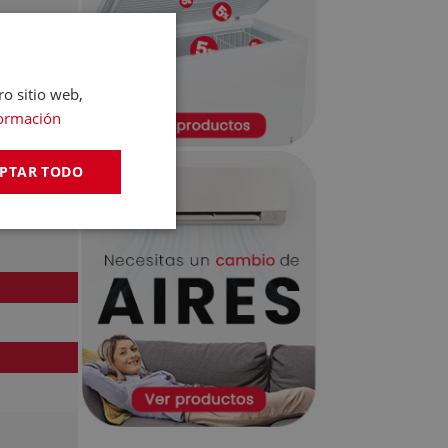
ro sitio web,
ormación
PTAR TODO