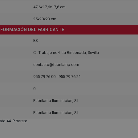
47,6x17,6x17,6 cm
25x20x23 cm
NFORMACIÓN DEL FABRICANTE
ES
Cl. Trabajo no4, La Rinconada, Sevilla
contacto@fabrilamp.com
955 79 76 00 - 955 79 76 21
0
Fabrilamp Iluminación, S.L.
Fabrilamp Iluminación, S.L.
to 44 IP barato.