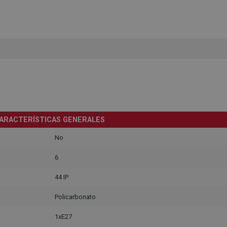
ARACTERÍSTICAS GENERALES
No
6
44 IP
Policarbonato
1xE27