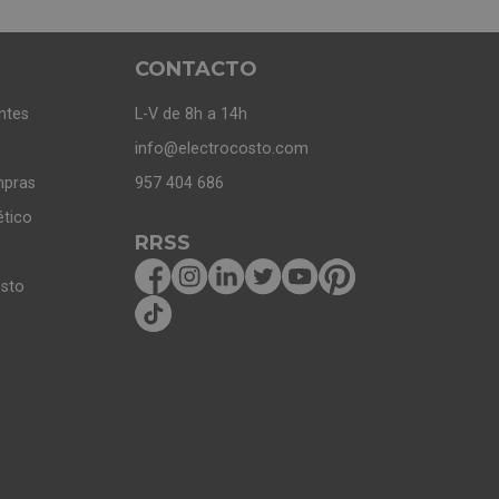
CONTACTO
ntes
L-V de 8h a 14h
info@electrocosto.com
mpras
957 404 686
ético
RRSS
osto