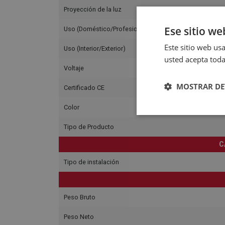
Proyección de la luz
Ese sitio we
Uso (Doméstico/Profesional)
Este sitio web usa
Uso (Interior/Exterior)
usted acepta toda
Voltaje
MOSTRAR DE
Certificado CE
Color
Tipo de Producto
C
Tipo de instalación
Peso Bruto
Peso Neto