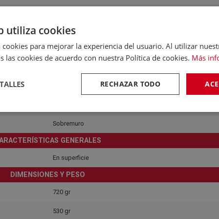
Luz directa
b utiliza cookies
Doméstico
 cookies para mejorar la experiencia del usuario. Al utilizar nuest
Recomendado para exteriores
s las cookies de acuerdo con nuestra Política de cookies.
Más inf
220-240V
TALLES
RECHAZAR TODO
ACE
Sí
Blanco
Sobremuro
ARACTERÍSTICAS GENERALES
En superficie
DIMENSIONES Y PESO
720 gr
530 gr