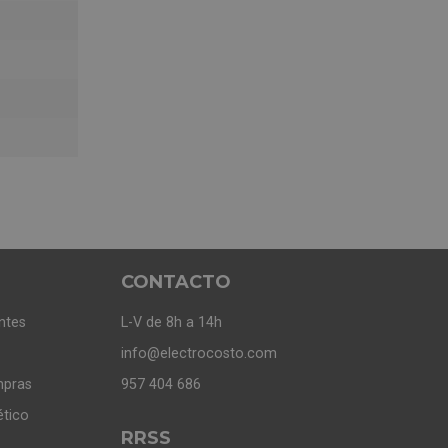
CONTACTO
ntes
L-V de 8h a 14h
info@electrocosto.com
mpras
957 404 686
ético
RRSS