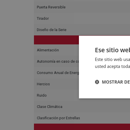
Puerta Reversible
Tirador
Diseño de la Serie
C
Ese sitio we
Alimentación
Este sitio web usa
Autonomía en caso de corte eléctrico (Horas)
usted acepta toda
Consumo Anual de Energía
MOSTRAR DE
Hercios
Ruido
Clase Climática
Clasificación por Estrellas