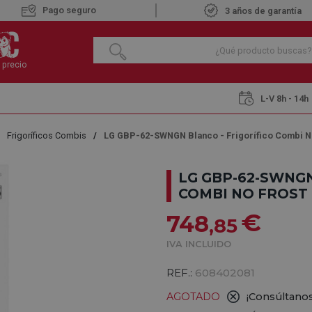
Pago seguro
3 años de garantía
 precio
L-V 8h - 14h
Frigoríficos Combis
LG GBP-62-SWNGN Blanco - Frigorífico Combi 
LG GBP-62-SWNGN
COMBI NO FROST
€
748
,85
IVA INCLUIDO
REF.:
608402081
AGOTADO
¡Consúltanos