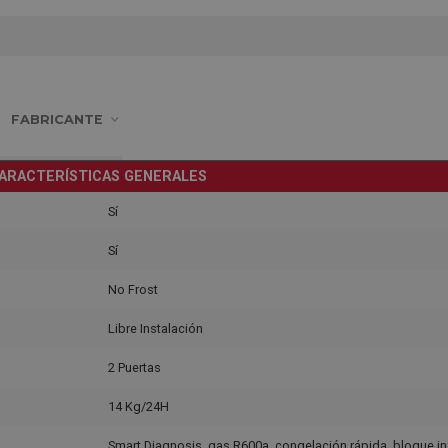
FABRICANTE
ARACTERÍSTICAS GENERALES
Sí
Sí
No Frost
Libre Instalación
2 Puertas
14 Kg/24H
Smart Diagnosis, gas R600a, congelación rápida, bloque inf