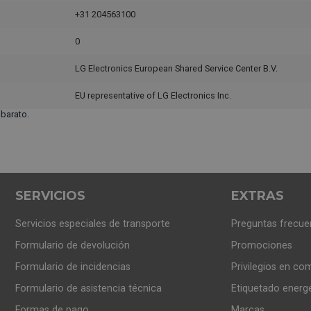
+31 204563100
0
LG Electronics European Shared Service Center B.V.
EU representative of LG Electronics Inc.
barato.
SERVICIOS
EXTRAS
Servicios especiales de transporte
Preguntas frecue
Formulario de devolución
Promociones
Formulario de incidencias
Privilegios en co
Formulario de asistencia técnica
Etiquetado energ
Formas de pago
Marcas