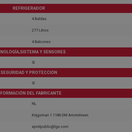
REFRIGERADOR
4 Baldas
277 Litros
4 Balcones
NOLOGÍA,SISTEMA Y SENSORES
Sí
SEGURIDAD Y PROTECCIÓN
Sí
NFORMACIÓN DEL FABRICANTE
NL
Krijgsman 1 1186 DM Amstelveen
eprelpublic@lge.com