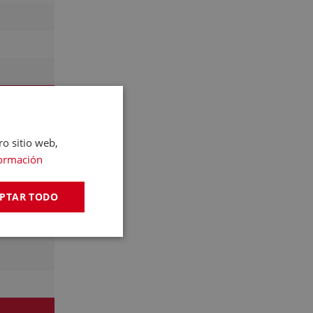
ro sitio web,
ormación
PTAR TODO