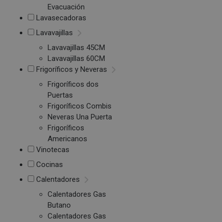
Evacuación
Lavasecadoras
Lavavajillas
Lavavajillas 45CM
Lavavajillas 60CM
Frigoríficos y Neveras
Frigoríficos dos
Puertas
Frigoríficos Combis
Neveras Una Puerta
Frigoríficos
Americanos
Vinotecas
Cocinas
Calentadores
Calentadores Gas
Butano
Calentadores Gas