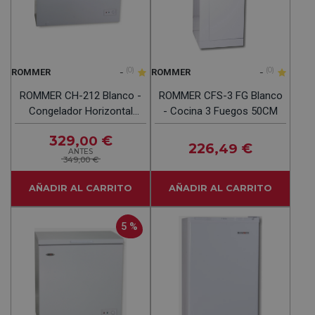
-
(0)
-
(0)
ROMMER
ROMMER
ROMMER CH-212 Blanco -
ROMMER CFS-3 FG Blanco
Congelador Horizontal
- Cocina 3 Fuegos 50CM
Cíclico
329
€
,00
226
€
,49
ANTES
349,00 €
AÑADIR AL CARRITO
AÑADIR AL CARRITO
5 %