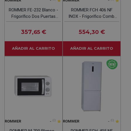
-
-
ROMMER
ROMMER
ROMMER FE-232 Blanco -
ROMMER FCH 406 NF
Frigorífico Dos Puertas
INOX - Frigorífico Combi
Cíclico
No Frost
357
€
554
€
,65
,30
AÑADIR AL CARRITO
AÑADIR AL CARRITO
-
(0)
-
(0)
ROMMER
ROMMER
ROMMER M 700 Blanco -
ROMMER FCH-405 NF