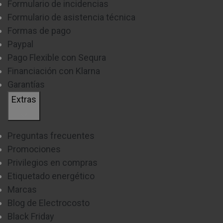
Formulario de incidencias
frío y humedad. ¡Disfruta de ellas como el primer día!
Formulario de asistencia técnica
Formas de pago
Paypal
Pago Flexible con Sequra
Financiación con Klarna
Garantías
Extras
CONGELADOR MÁS AMPLIO
Dos zonas independientes que aportan un espacio
Preguntas frecuentes
mucho más amplio
. Mayor comodidad para ti y para tus
Promociones
Privilegios en compras
productos congelados.
Etiquetado energético
BANDEJAS DE VIDRIO
Marcas
Blog de Electrocosto
Más amplias y seguras.
Un espacio de grandes
Black Friday