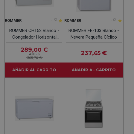
-
(0)
-
(0)
ROMMER
ROMMER
ROMMER CH152 Blanco -
ROMMER FE-103 Blanco -
Congelador Horizontal
Nevera Pequeña Cíclico
Cíclico
289
€
,00
237
€
,65
ANTES
305,70 €
AÑADIR AL CARRITO
AÑADIR AL CARRITO