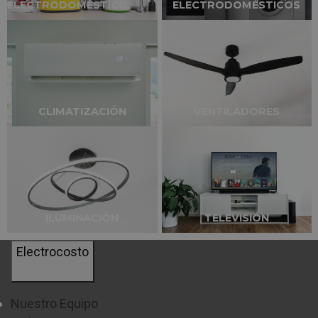
ELECTRODOMÉSTICO
ELECTRODOMÉSTICOS
Sus frigoríficos
cuentan con una eficiencia
energética superior
, que te permitirá disfrutar de un
electrodoméstico de
mayor rendimiento
, con un
menor consumo
.
CLIMATIZACIÓN
VENTILADORES
TERMOSTATO REGULABLE
Tus alimentos siempre frescos.
Ajusta la temperatura
de manera cómoda y sencilla
con su termostato
ILUMINACIÓN
TELEVISIÓN
integrado en la pared interior, para que tus productos se
encuentren siempre en las mejores condiciones,
Electrocosto
aumentando su vida útil por más tiempo
.
Nuestro Equipo