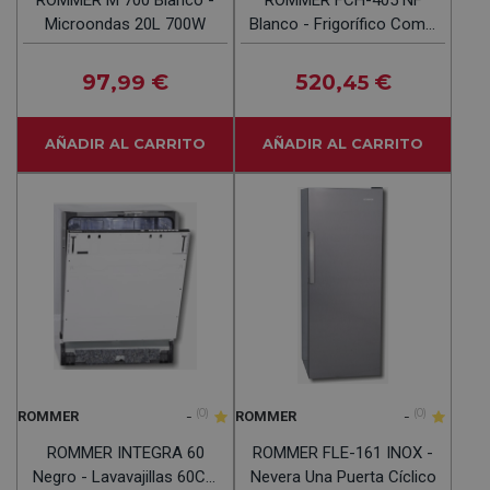
Microondas 20L 700W
Blanco - Frigorífico Combi
No Frost
97
€
520
€
,99
,45
AÑADIR AL CARRITO
AÑADIR AL CARRITO
-
(0)
-
(0)
ROMMER
ROMMER
ROMMER INTEGRA 60
ROMMER FLE-161 INOX -
Negro - Lavavajillas 60CM
Nevera Una Puerta Cíclico