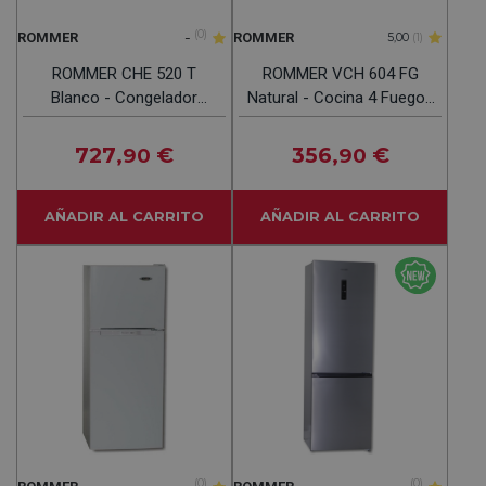
-
(0)
ROMMER
ROMMER
5,00
(1)
ROMMER CHE 520 T
ROMMER VCH 604 FG
Blanco - Congelador
Natural - Cocina 4 Fuegos
Horizontal 500L
60CM
727
€
356
€
,90
,90
AÑADIR AL CARRITO
AÑADIR AL CARRITO
(0)
(0)