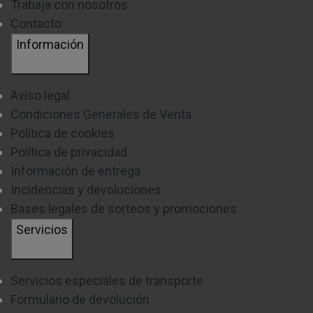
Trabaja con nosotros
Contacto
Información
LUZ INTERIOR
Aviso legal
Condiciones Generales de Venta
Tus productos mucho más visibles y fáciles de
Política de cookies
encontrar
. Su sistema de iluminación aporta una luz
Política de privacidad
clara en tu frigorífico que te aportará una mayor
Información de entrega
comodidad para ver el interior de un solo vistazo.
Incidencias y devoluciones
Bases legales de sorteos y promociones
CAJÓN FRUTAS Y VERDURAS
Servicios
Un espacio exclusivo para guardar tus frutas y
verduras favoritas
. Para mantenerlas en perfecto
Servicios especiales de transporte
Formulario de devolución
estado por más tiempo y en las mejores condiciones de