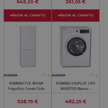
645
€
261
€
,20
,05
AÑADIR AL CARRITO
AÑADIR AL CARRITO
-
(0)
-
(0)
ROMMER
ROMMER
ROMMER FCE 405 MF -
ROMMER DIGIPLUS 1410
Frigorífico Combi Cíclico
INVERTER Blanco -
Blanco
Lavadora Carga Frontal
10KG 1400RPM
528
€
482
€
,75
,25