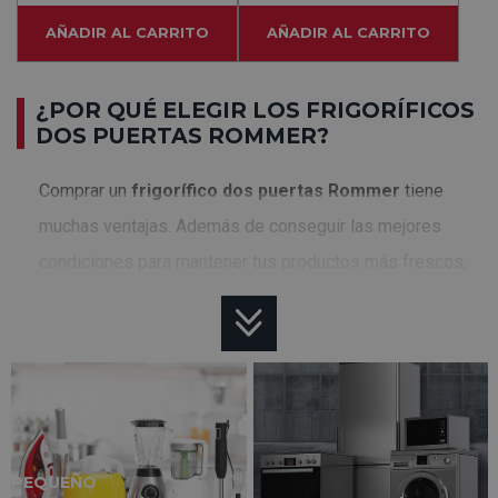
AÑADIR AL CARRITO
AÑADIR AL CARRITO
¿POR QUÉ ELEGIR LOS FRIGORÍFICOS
DOS PUERTAS ROMMER?
Comprar un
frigorífico dos puertas Rommer
tiene
muchas ventajas. Además de conseguir las mejores
condiciones para mantener tus productos más frescos,
podrás disfrutar de un frigorífico ideal para mantener tu
fiel compromiso con el medio ambiente. ¿El resultado?
Un aparato con el mejor rendimiento y con un consumo
energético mucho menor. ¡Ahorra mucho más a final de
mes!
PEQUEÑO
CONSUMO ENERGÉTICO SUPERIOR