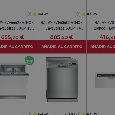
-
-
(0)
(0)
BALAY
BALAY
AY 3VF6662SA INOX
BALAY 3VF6360DA INOX
BALAY 3VS
avavajillas 60CM 13
- Lavavajillas 60CM 14
Blanco - Lava
Servicios
Servicios
60CM 12 Cu
655
€
805
€
416
,20
,50
,9
DIR AL CARRITO
AÑADIR AL CARRITO
AÑADIR AL 
-
(0)
4,00
(1)
BALAY
BALAY