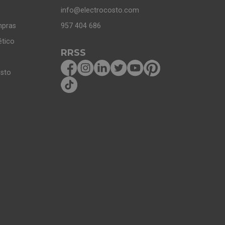
info@electrocosto.com
mpras
957 404 686
ético
RRSS
osto