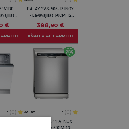
6361BP
BALAY 3VS-506-IP INOX
vajillas
- Lavavajillas 60CM 12
rvicios
Servicios
€
398
€
0
,90
CARRITO
AÑADIR AL CARRITO
-
-
(0)
(0)
BALAY
5012-NP
BALAY 3VS5011IA INOX -
vajillas
Lavavajillas 60CM 13