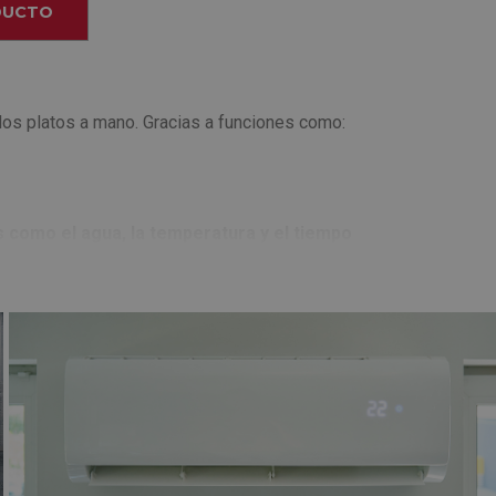
DUCTO
 los platos a mano. Gracias a funciones como:
como el agua, la temperatura y el tiempo
esultados día a día. ¿Buscas un lavavajillas que
 de lo que es silencio de verdad
. Este motor
tanto la eficiencia como la vida de su motor.