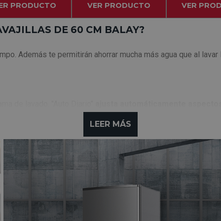
ER PRODUCTO
VER PRODUCTO
VER PRO
VAJILLAS DE 60 CM BALAY?
iempo. Además te permitirán ahorrar mucha más agua que al lavar
ama de lavado. "Auto Diario"
ajusta automáticamente aspectos 
suciedad de la vajilla
. Con el objetivo de aportar los mejores r
LEER MÁS
 el motor ExtraSilencio con tecnología Inverter
vas a disfrutar
miento disminuya
. Reduciendo así al máximo el ruido y mejorando 