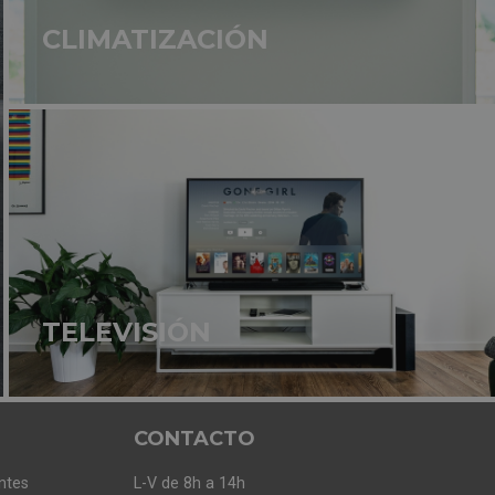
CLIMATIZACIÓN
e cocina de forma cómoda y segura
. De esta
ensa en todo.
 se vuelquen durante el ciclo de lavado. De
do quede limpio como el primer día!
TELEVISIÓN
enerlo todo bajo control con solo mirar la app.
CONTACTO
ntes
L-V de 8h a 14h