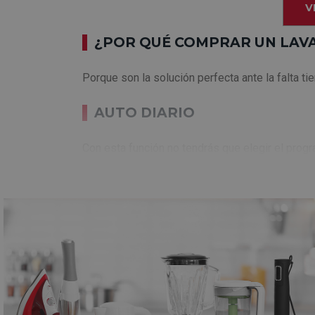
V
¿POR QUÉ COMPRAR UN LAVA
Porque son la solución perfecta ante la falta t
AUTO DIARIO
Con esta función no tendrás que elegir el progr
del ciclo de lavado dependiendo del nivel de 
cuide de tus platos por ti? aquí lo tienes.
MOTOR EXTRASILENCIO
¿Y si además lo hace de manera silenciosa? con
no usa escobillas, lo que hace que el roza
¡Un motor que revolucionará el mundo!