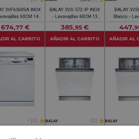
AY 3VF6360SA INOX
BALAY 3VS-572-IP INOX
BALAY 3VS
avavajillas 60CM 14
- Lavavajillas 60CM 13
Blanco - Lava
Servicios
Servicios
60CM 14 Se
674
€
385
€
447
,77
,95
,9
DIR AL CARRITO
AÑADIR AL CARRITO
AÑADIR AL 
-
-
(0)
(0)
BALAY
BALAY
ALAY 3VS-572-BP
BALAY 3VF-304-NP
BALAY 3VF-
anco - Lavavajillas
Negro - Lavavajillas
Negro - Lava