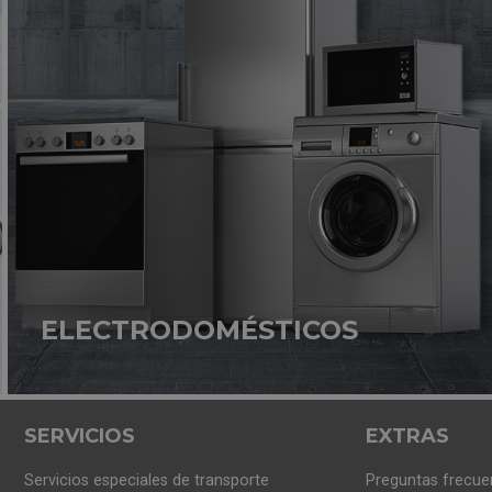
n esta bandeja
vas a poder colocar cubiertos o utensilios d
s eficaz también para tus cubiertos o piezas pequeñas. Balay pi
stico.
Al ir encajados en sus varillas especiales evitará que
cto en tus platos, fuentes, vasos y mucho más
. ¡Para que to
ELECTRODOMÉSTICOS
ect
vas a poder conectar tu móvil al lavavajillas
. Así podrás t
SERVICIOS
EXTRAS
Servicios especiales de transporte
Preguntas frecue