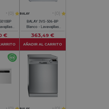
-
-
(0)
(0)
BALAY
5010BP
BALAY 3VS-506-BP
vajillas
Blanco - Lavavajillas
biertos
60CM 12 Servicios
€
363
€
0
,49
CARRITO
AÑADIR AL CARRITO
-
-
(0)
(0)
BALAY