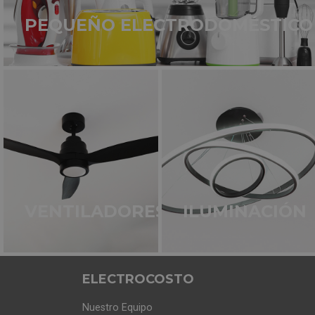
PEQUEÑO ELECTRODOMÉSTICO
TERCERA BANDEJA FLEX
Ubicada en la parte superior del lavaplatos. Co
manera vas a poder disfrutar de la limpieza má
SOPORTE VAJILLA PLÁSTICO
El lavado perfecto también para la vajilla de plá
esta manera te asegurarás el lavado perfe
VENTILADORES
ILUMINACIÓN
APP HOME CONNECT
Con la aplicación para Smartphone Home Conn
ELECTROCOSTO
Nuestro Equipo