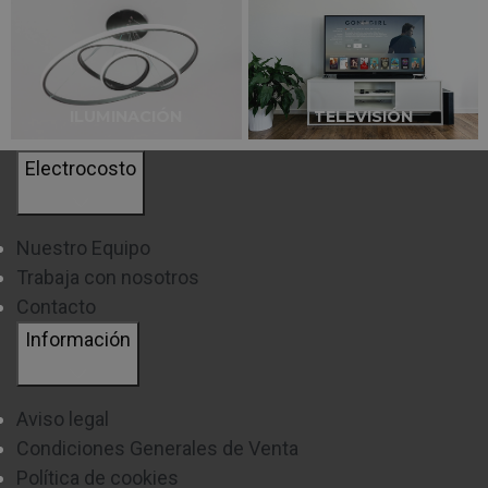
La mejor manera de aprovechar las ofertas del Black
Friday es apostando por aquellos productos de mejor
calidad que durante el año no suelen estar con
descuentos. Si en el proceso, puedes encontrar
ILUMINACIÓN
TELEVISIÓN
electrodomésticos para equipar tu hogar al menor precio
Electrocosto
posible, ya habrás ganado.
LG destaca por ser el líder en muchos productos como
Nuestro Equipo
televisores y gran electrodomésticos. Te contamos las
Trabaja con nosotros
Contacto
mejores opciones para ti:
Información
LG GBB71PZDMN INOX:
frigorífico combi No Frost de
color inox, de libre instalación y una capacidad de 341
Aviso legal
Litros.
Condiciones Generales de Venta
Política de cookies
LG 24TN520S - TV 24:
televisor de 24 pulgadas con