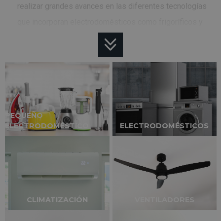
realizar grandes avances en las diferentes tecnologías
que incorporan electrodomésticos como frigoríficos y
lavadoras.
Sus productos están caracterizados por una
alta calidad
en sus componentes
y una gran fiabilidad de los
mismos. En cuanto a sus televisores, este fabricante ha
sabido adaptarse a los diferentes momentos del
PEQUEÑO
mercado, encontrándose siempre en las
primeras
ELECTRODOMÉSTICO
ELECTRODOMÉSTICOS
posiciones de ventas
gracias a la incorporación de las
mejores tecnologías
en sus componentes.
CLIMATIZACIÓN
VENTILADORES
PRODUCTOS TOP DE LG EN BLACK FRIDAY