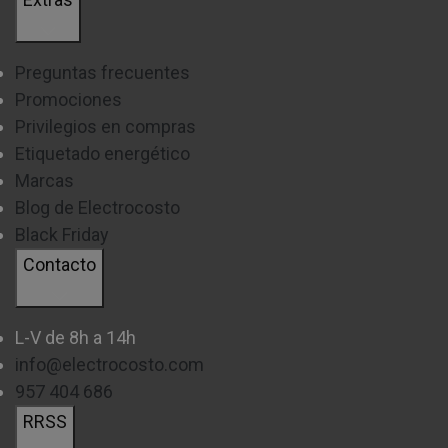
Preguntas frecuentes
Promociones
Privilegios en compras
Etiquetado energético
Marcas
Blog de Electrocosto
Black Friday
Contacto
L-V de 8h a 14h
info@electrocosto.com
957 404 686
RRSS