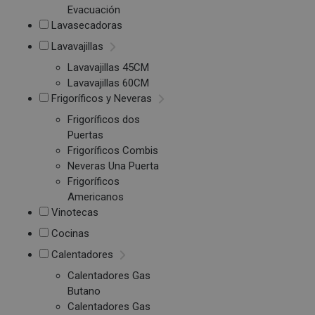
Evacuación
Lavasecadoras
Lavavajillas
Lavavajillas 45CM
Lavavajillas 60CM
Frigoríficos y Neveras
Frigoríficos dos
Puertas
Frigoríficos Combis
Neveras Una Puerta
Frigoríficos
Americanos
Vinotecas
Cocinas
Calentadores
Calentadores Gas
Butano
Calentadores Gas