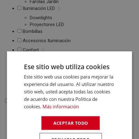
Farolas Jardín
Iluminación LED
Downlights
Proyectores LED
Bombillas
Accesorios Iluminación
Confort
Mantas Eléctricas
Ese sitio web utiliza cookies
Calientacamas
Almohadillas
Este sitio web usa cookies para mejorar la
Eléctricas
experiencia del usuario. Al utilizar nuestro
Colchones
sitio web, usted acepta todas las cookies
de acuerdo con nuestra Política de
Informática
cookies.
Más información
Informática
ACEPTAR TODO
Ordenadores Sobremesa
Portátiles