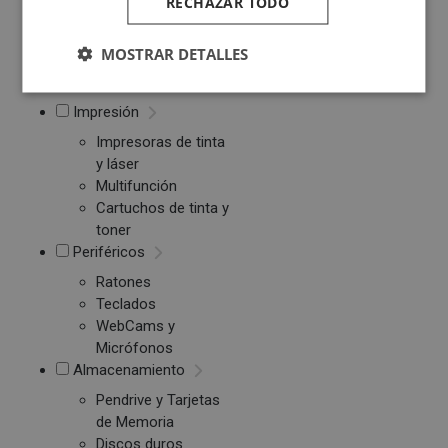
RECHAZAR TODO
Tablets
MOSTRAR DETALLES
Monitores
Ebook
Impresión
Impresoras de tinta
y láser
Multifunción
Cartuchos de tinta y
toner
Periféricos
Ratones
Teclados
WebCams y
Micrófonos
Almacenamiento
Pendrive y Tarjetas
de Memoria
Discos duros