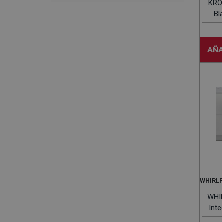
KRO
Bl
6
AÑA
WHIRL
WHI
Inte
6