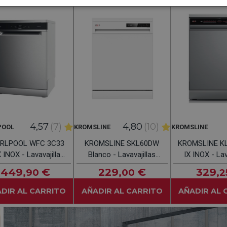
4,57
(7)
4,80
(10)
POOL
KROMSLINE
KROMSLINE
RLPOOL WFC 3C33
KROMSLINE SKL60DW
KROMSLINE K
 INOX - Lavavajillas
Blanco - Lavavajillas
IX INOX - Lav
0CM 14 Servicios
60CM 14 Servicios
60CM 12 Se
449
€
229
€
329
,90
,00
,2
DIR AL CARRITO
AÑADIR AL CARRITO
AÑADIR AL 