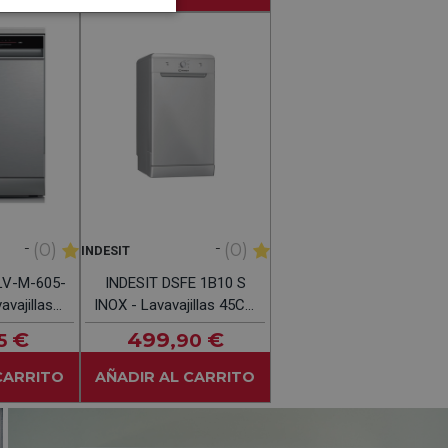
-
-
(0)
(0)
INDESIT
LV-M-605-
INDESIT DSFE 1B10 S
avajillas
INOX - Lavavajillas 45CM
rvicios
10 Servicios
€
499
€
5
,90
CARRITO
AÑADIR AL CARRITO