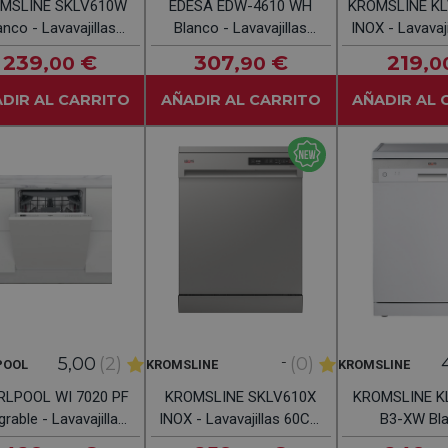
MSLINE SKLV610W
EDESA EDW-4610 WH
KROMSLINE K
anco - Lavavajillas
Blanco - Lavavajillas
INOX - Lavavaj
0CM 15 Servicios
45CM 10 Servicios
12 Servi
239
€
307
€
219
,00
,90
,0
DIR AL CARRITO
AÑADIR AL CARRITO
AÑADIR AL 
-
5,00
(2)
(0)
POOL
KROMSLINE
KROMSLINE
RLPOOL WI 7020 PF
KROMSLINE SKLV610X
KROMSLINE K
grable - Lavavajillas
INOX - Lavavajillas 60CM
B3-XW Bla
0CM 14 Servicios
15 Servicios
Lavavajillas