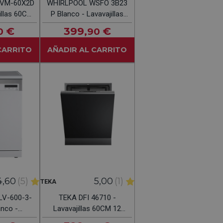
LVM-60X2D
WHIRLPOOL WSFO 3B23
illas 60CM
P Blanco - Lavavajillas
cios
45CM 10 Servicios
€
399
€
0
,90
CARRITO
AÑADIR AL CARRITO
4,60
(5)
5,00
(1)
TEKA
LV-600-3-
TEKA DFI 46710 -
nco -
Lavavajillas 60CM 12
 60CM 14
Servicios Integrable