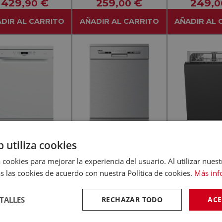
429
€
259
€
249
,90
,00
,0
Servic
DIR AL CARRITO
AÑADIR AL CARRITO
AÑADIR AL 
b utiliza cookies
-
-
(0)
(0)
POOL
EDESA
SMEG
 cookies para mejorar la experiencia del usuario. Al utilizar nuest
RLPOOL WFC-3C33-
EDESA EDW-6231 X INOX
SMEG ST
s las cookies de acuerdo con nuestra Política de cookies.
Más inf
lanco - Lavavajillas
- Lavavajillas 60CM 14
Integrable - La
0CM 14 Servicios
Servicios
60CM 13 Se
423
€
387
€
449
,90
,90
,
TALLES
RECHAZAR TODO
ACE
DIR AL CARRITO
AÑADIR AL CARRITO
AÑADIR AL 