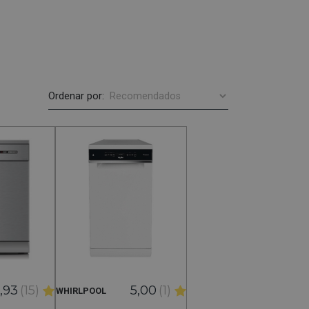
Ordenar por:
,93
(15)
5,00
(1)
WHIRLPOOL