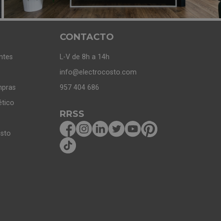
CONTACTO
ntes
L-V de 8h a 14h
info@electrocosto.com
mpras
957 404 686
ético
RRSS
osto