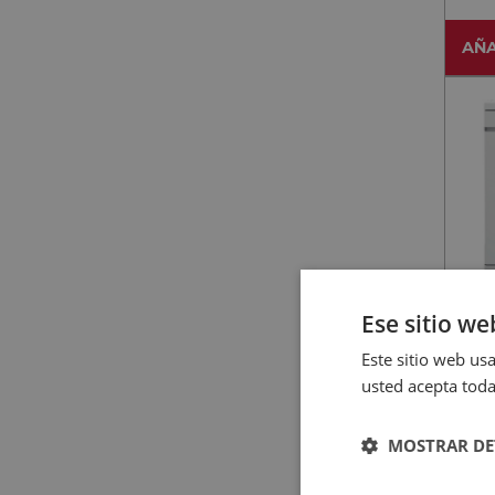
AÑA
Ese sitio we
WHIRL
Este sitio web usa
WHI
usted acepta toda
PF B
6
MOSTRAR DE
AÑA