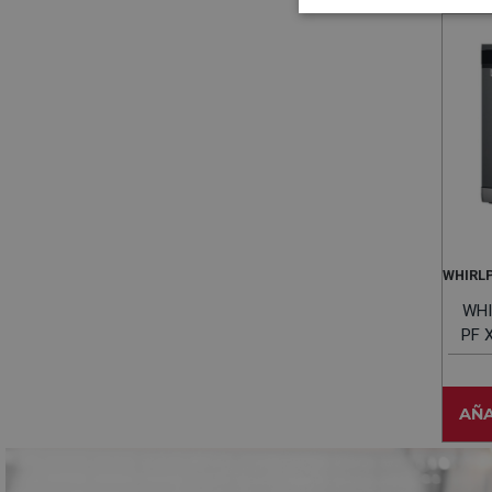
WHIRL
WHI
PF X
6
AÑA