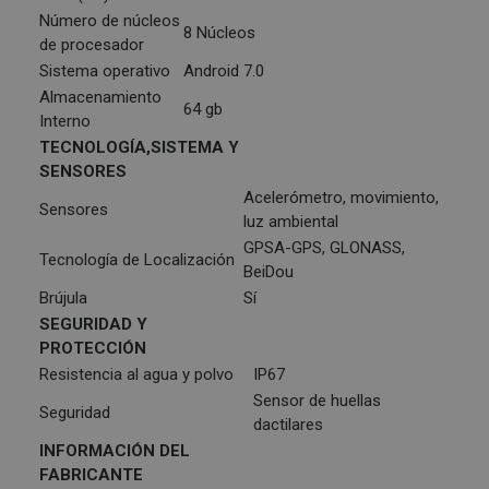
Número de núcleos
8 Núcleos
de procesador
Sistema operativo
Android 7.0
Almacenamiento
64 gb
Interno
TECNOLOGÍA,SISTEMA Y
SENSORES
Acelerómetro, movimiento,
Sensores
luz ambiental
GPSA-GPS, GLONASS,
Tecnología de Localización
BeiDou
Brújula
Sí
SEGURIDAD Y
PROTECCIÓN
Resistencia al agua y polvo
IP67
Sensor de huellas
Seguridad
dactilares
INFORMACIÓN DEL
FABRICANTE