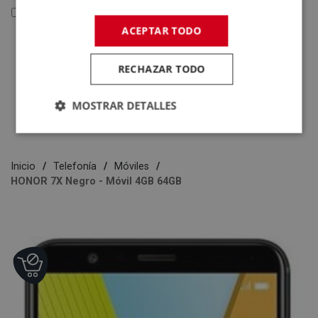
Reacondicionados y Outlet
ACEPTAR TODO
Reacondicionados y
Outlet
RECHAZAR TODO
Electrodomésticos
Tecnología
MOSTRAR DETALLES
Inicio
Telefonía
Móviles
HONOR 7X Negro - Móvil 4GB 64GB