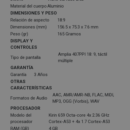
Material del cuerpo
Aluminio
DIMENSIONES Y PESO
Relación de aspecto
18:9
Dimensiones (mm)
156.5 x 75.3 x 7.6 mm
Peso (gr)
165 Gramos
DISPLAY Y
CONTROLES
Amplia 407PPI 18: 9, táctil
Tipo de pantalla
múltiple
GARANTÍA
Garantía
3 Años
OTRAS
CARACTERÍSTICAS
AAC, AMR/AMR-NB, FLAC, MIDI,
Formatos de Audio
MP3, OGG (Vorbis), WAV
PROCESADOR
Modelo del
Kirin 659 Octa-core 4x 2.36 GHz
procesador
Cortex-A53 + 4x 1.7 Cortex-A53
RAM (GB)
4 GB