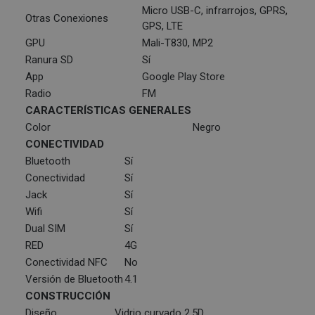
Micro USB-C, infrarrojos, GPRS,
Otras Conexiones
GPS, LTE
GPU
Mali-T830, MP2
Ranura SD
Sí
App
Google Play Store
Radio
FM
CARACTERÍSTICAS GENERALES
Color
Negro
CONECTIVIDAD
Bluetooth
Sí
Conectividad
Sí
Jack
Sí
Wifi
Sí
Dual SIM
Sí
RED
4G
Conectividad NFC
No
Versión de Bluetooth
4.1
CONSTRUCCIÓN
Diseño
Vidrio curvado 2.5D