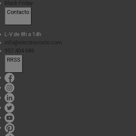
Black Friday
Contacto
L-V de 8h a 14h
info@electrocosto.com
957 404 686
RRSS