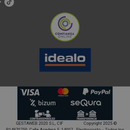
GESTAWEB 2020 S.L, CIF
Copyright 2025 ©
B14970750, Calle Acedera 5, 14007
Electrocosto - Todos los