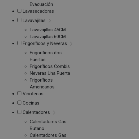
Evacuación
Lavasecadoras
Lavavajillas
Lavavajillas 45CM
Lavavajillas 60CM
Frigoríficos y Neveras
Frigoríficos dos
Puertas
Frigoríficos Combis
Neveras Una Puerta
Frigoríficos
Americanos
Vinotecas
Cocinas
Calentadores
Calentadores Gas
Butano
Calentadores Gas