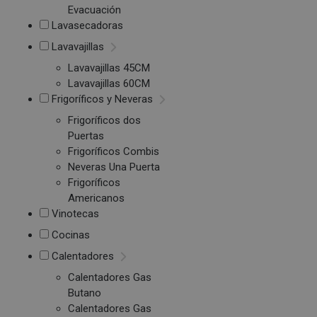
Evacuación
Lavasecadoras
Lavavajillas
Lavavajillas 45CM
Lavavajillas 60CM
Frigoríficos y Neveras
Frigoríficos dos
Puertas
Frigoríficos Combis
Neveras Una Puerta
Frigoríficos
Americanos
Vinotecas
Cocinas
Calentadores
Calentadores Gas
Butano
Calentadores Gas