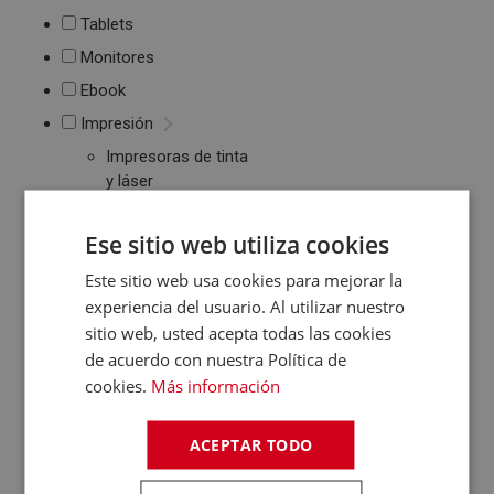
Tablets
Monitores
Ebook
Impresión
Impresoras de tinta
y láser
Multifunción
Cartuchos de tinta y
Ese sitio web utiliza cookies
toner
Periféricos
Este sitio web usa cookies para mejorar la
experiencia del usuario. Al utilizar nuestro
Ratones
sitio web, usted acepta todas las cookies
Teclados
de acuerdo con nuestra Política de
WebCams y
Micrófonos
cookies.
Más información
Almacenamiento
Pendrive y Tarjetas
ACEPTAR TODO
de Memoria
Discos duros