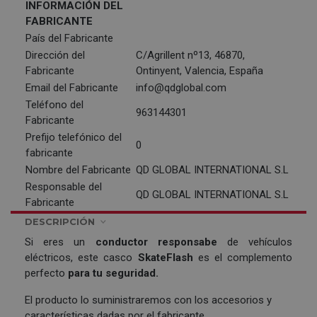
INFORMACIÓN DEL
FABRICANTE
País del Fabricante
Dirección del
C/Agrillent nº13, 46870,
Fabricante
Ontinyent, Valencia, España
Email del Fabricante
info@qdglobal.com
Teléfono del
963144301
Fabricante
Prefijo telefónico del
0
fabricante
Nombre del Fabricante
QD GLOBAL INTERNATIONAL S.L
Responsable del
QD GLOBAL INTERNATIONAL S.L
Fabricante
DESCRIPCIÓN
Si eres un
conductor responsabe
de vehículos
eléctricos, este casco
SkateFlash
es el complemento
perfecto
para tu seguridad.
El producto lo suministraremos con los accesorios y
características dadas por el fabricante.