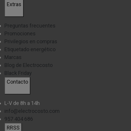
Extras
Preguntas frecuentes
Promociones
Privilegios en compras
Etiquetado energético
Marcas
Blog de Electrocosto
Black Friday
Contacto
L-V de 8h a 14h
info@electrocosto.com
957 404 686
RRSS