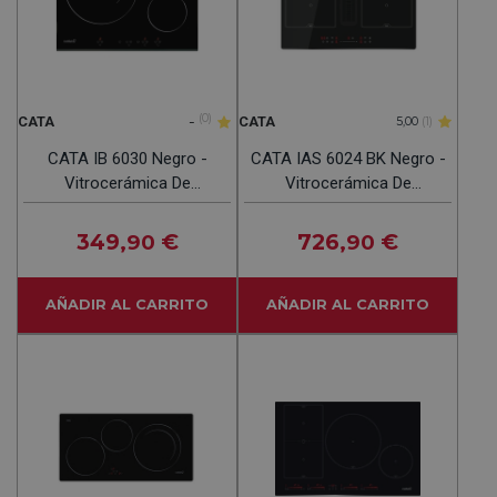
-
(0)
CATA
CATA
5,00
(1)
CATA IB 6030 Negro -
CATA IAS 6024 BK Negro -
Vitrocerámica De
Vitrocerámica De
Inducción 60cm
Inducción + EXTRACTOR
60CM
349
€
726
€
,90
,90
AÑADIR AL CARRITO
AÑADIR AL CARRITO