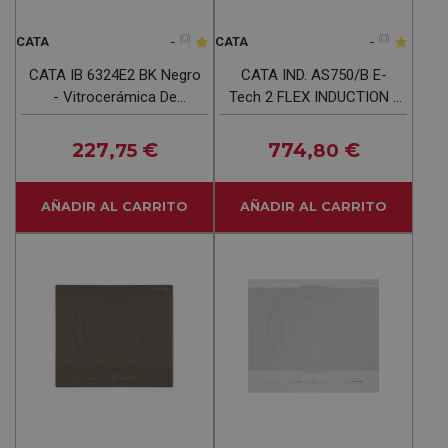
-
(0)
-
(0)
CATA
CATA
CATA IB 6324E2 BK Negro
CATA IND. AS750/B E-
- Vitrocerámica De
Tech 2 FLEX INDUCTION -
Inducción 60CM
Vitrocerámica De
Inducción 77CM
227
€
774
€
,75
,80
AÑADIR AL CARRITO
AÑADIR AL CARRITO