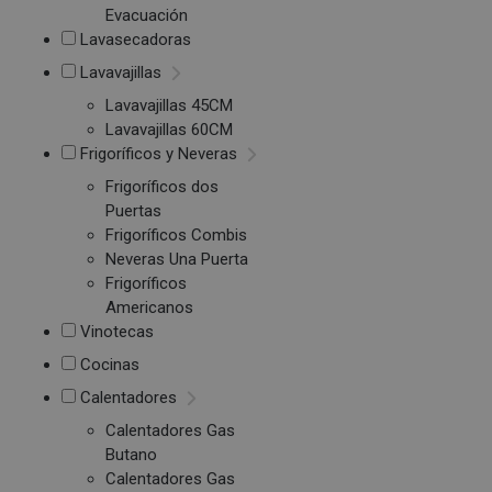
Evacuación
Lavasecadoras
Lavavajillas
Lavavajillas 45CM
Lavavajillas 60CM
Frigoríficos y Neveras
Frigoríficos dos
Puertas
Frigoríficos Combis
Neveras Una Puerta
Frigoríficos
Americanos
Vinotecas
Cocinas
Calentadores
Calentadores Gas
Butano
Calentadores Gas