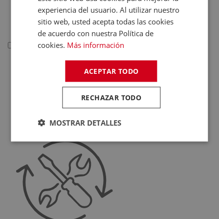
Deportivas
experiencia del usuario. Al utilizar nuestro
Juguetes
sitio web, usted acepta todas las cookies
de acuerdo con nuestra Política de
cookies.
Más información
Telefonía
Telefonía
ACEPTAR TODO
Teléfonos Fijos
Accesorios Telefonía
RECHAZAR TODO
Fundas Teléfonos
MOSTRAR DETALLES
Móviles