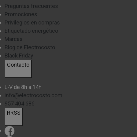
Preguntas frecuentes
Promociones
Privilegios en compras
Etiquetado energético
Marcas
Blog de Electrocosto
Black Friday
Contacto
L-V de 8h a 14h
info@electrocosto.com
957 404 686
RRSS