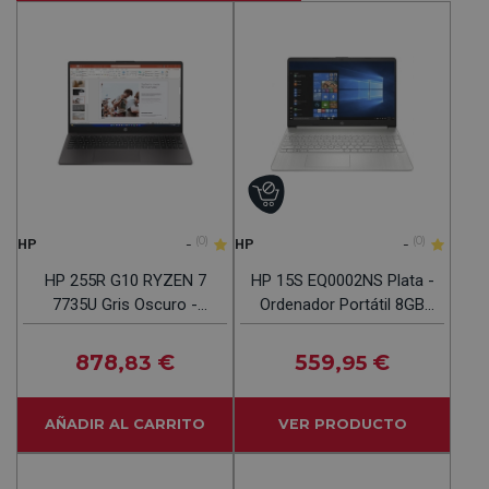
-
(0)
-
(0)
HP
HP
HP 255R G10 RYZEN 7
HP 15S EQ0002NS Plata -
7735U Gris Oscuro -
Ordenador Portátil 8GB
Ordenador Portátil 15"
256GB
24GB 1TB
878
€
559
€
,83
,95
AÑADIR AL CARRITO
VER PRODUCTO