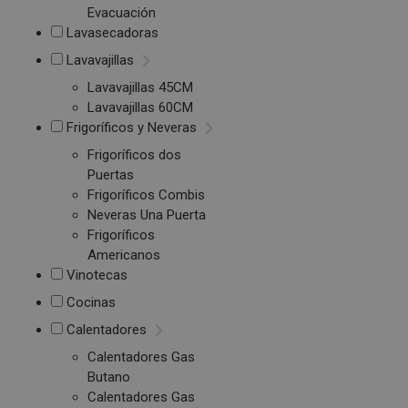
Evacuación
Lavasecadoras
Lavavajillas
Lavavajillas 45CM
Lavavajillas 60CM
Frigoríficos y Neveras
Frigoríficos dos
Puertas
Frigoríficos Combis
Neveras Una Puerta
Frigoríficos
Americanos
Vinotecas
Cocinas
Calentadores
Calentadores Gas
Butano
Calentadores Gas