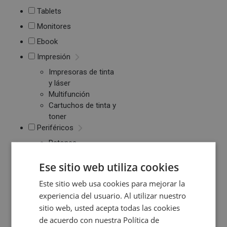
Tablets
Monitores
Ebook
Impresión
Impresoras de tinta
y láser
Multifunción
Cartuchos de tinta y
toner
Periféricos
Ratones
Teclados
Ese sitio web utiliza cookies
WebCams y
Micrófonos
Este sitio web usa cookies para mejorar la
Almacenamiento
experiencia del usuario. Al utilizar nuestro
Pendrive y Tarjetas
sitio web, usted acepta todas las cookies
de Memoria
de acuerdo con nuestra Política de
Discos duros