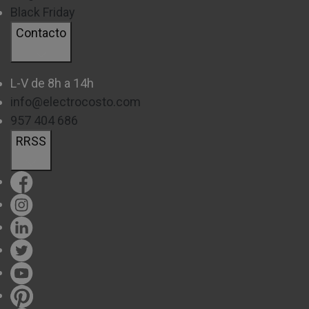
Black Friday
Contacto
L-V de 8h a 14h
info@electrocosto.com
957 404 686
RRSS