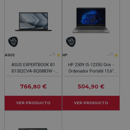
-
(0)
-
(0)
ASUS
HP
ASUS EXPERTBOOK B1
HP 2509 I5-1235U Gris -
B1502CVA-BQ0883W -
Ordenador Portátil 15.6"
Ordenador Portátil Intel
8GB 256GB
Core I7-1355U 15.6"
766
€
504
€
,80
,90
512GB
VER PRODUCTO
VER PRODUCTO