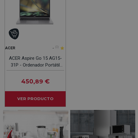
-
(0)
ACER
ACER Aspire Go 15 AG15-
31P - Ordenador Portátil
8GB 512GB
450
€
,89
VER PRODUCTO