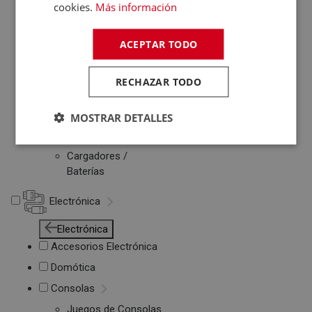
cookies.
Más información
Otros PC
Networking
ACEPTAR TODO
Soportes Ordenador
Maletines de
Portátiles
RECHAZAR TODO
Accesorios
informática
MOSTRAR DETALLES
Cables Informática
Fundas Tablets
Cargadores /
Baterías
Electrónica
Electrónica
Accesorios Electrónica
Domótica
Consolas
Juegos de Consolas