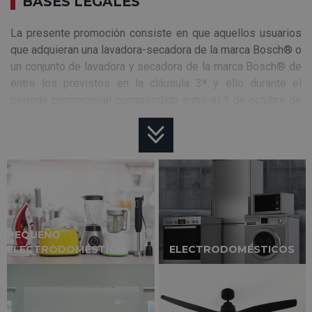
BASES LEGALES
La presente promoción consiste en que aquellos usuarios
que adquieran una lavadora-secadora de la marca Bosch® o
un conjunto de lavadora y secadora de la marca Bosch® de
entre los previstos en la cláusula 3ª y ello durante el
periodo promocional comprendido entre el 1 de octubre de
2020 y el 28 de febrero de 2021, ambos inclusive, podrán:
Solicitar asesoramiento personalizado postcompra
de forma gratuita para la puesta en marcha de su
electrodoméstico. Para ello, se deberá completar el
formulario de participación que encontrarán en la web
de la promoción.
PEQUEÑO
ELECTRODOMÉSTICO
ELECTRODOMÉSTICOS
Podrán solicitar una prueba durante 100 días, y si no
les convence, durante los 100 días siguientes a la
fecha de compra, podrán devolverla y recuperar el