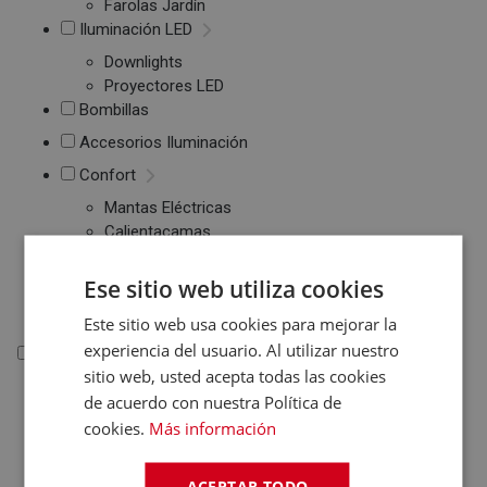
Farolas Jardín
Iluminación LED
Downlights
Proyectores LED
Bombillas
Accesorios Iluminación
Confort
Mantas Eléctricas
Calientacamas
Almohadillas
Eléctricas
Ese sitio web utiliza cookies
Colchones
Este sitio web usa cookies para mejorar la
experiencia del usuario. Al utilizar nuestro
Informática
sitio web, usted acepta todas las cookies
Informática
de acuerdo con nuestra Política de
cookies.
Más información
Ordenadores Sobremesa
Portátiles
ACEPTAR TODO