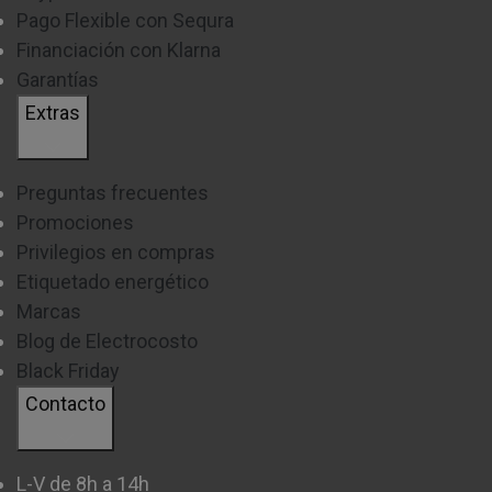
Pago Flexible con Sequra
Financiación con Klarna
Garantías
Extras
Preguntas frecuentes
Promociones
Privilegios en compras
Etiquetado energético
Marcas
Blog de Electrocosto
Black Friday
Contacto
L-V de 8h a 14h