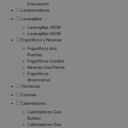
Evacuación
Lavasecadoras
Lavavajillas
Lavavajillas 45CM
Lavavajillas 60CM
Frigoríficos y Neveras
Frigoríficos dos
Puertas
Frigoríficos Combis
Neveras Una Puerta
Frigoríficos
Americanos
Vinotecas
Cocinas
Calentadores
Calentadores Gas
Butano
Calentadores Gas