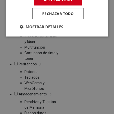
Tablets
Monitores
RECHAZAR TODO
Ebook
MOSTRAR DETALLES
Impresión
Impresoras de tinta
y láser
Multifunción
Cartuchos de tinta y
toner
Periféricos
Ratones
Teclados
WebCams y
Micrófonos
Almacenamiento
Pendrive y Tarjetas
de Memoria
Discos duros