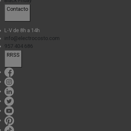
Black Friday
Contacto
L-V de 8h a 14h
info@electrocosto.com
957 404 686
RRSS