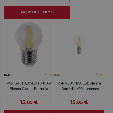
APLICAR FILTROS
-
(0)
-
(0)
RSR
RSR
RSR G45 FILAMENTO 0564
RSR REDONDA Luz Blanca
Blanca Clara - Bombilla
- Bombilla 490 Lúmenes
E27 4W 490LM 4000K
15
€
15
€
,05
,05