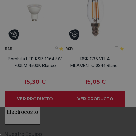
-
(0)
-
(0)
RSR
RSR
Bombilla LED RSR 1164 8W
RSR C35 VELA
700LM 4500K Blanco
FILAMENTO 0344 Blanca
Cálido
Clara - Bombilla E14 4W
490LM 4000K
15
€
15
€
,30
,05
VER PRODUCTO
VER PRODUCTO
Electrocosto
Nuestro Equipo