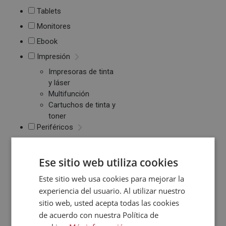
Tablets
Monitores
Ebook
Impresión
Impresoras de tinta
y láser
Multifunción
Cartuchos de tinta y
toner
Periféricos
Ratones
Teclados
Ese sitio web utiliza cookies
WebCams y
Micrófonos
Este sitio web usa cookies para mejorar la
Almacenamiento
experiencia del usuario. Al utilizar nuestro
sitio web, usted acepta todas las cookies
Pendrive y Tarjetas
de Memoria
de acuerdo con nuestra Política de
Discos duros