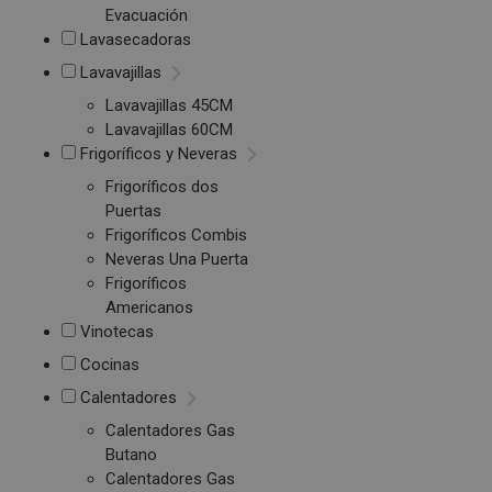
Evacuación
Lavasecadoras
Lavavajillas
Lavavajillas 45CM
Lavavajillas 60CM
Frigoríficos y Neveras
Frigoríficos dos
Puertas
Frigoríficos Combis
Neveras Una Puerta
Frigoríficos
Americanos
Vinotecas
Cocinas
Calentadores
Calentadores Gas
Butano
Calentadores Gas