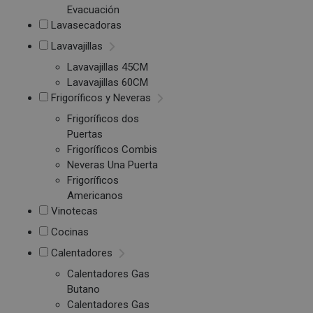
Evacuación
Lavasecadoras
Lavavajillas
Lavavajillas 45CM
Lavavajillas 60CM
Frigoríficos y Neveras
Frigoríficos dos
Puertas
Frigoríficos Combis
Neveras Una Puerta
Frigoríficos
Americanos
Vinotecas
Cocinas
Calentadores
Calentadores Gas
Butano
Calentadores Gas