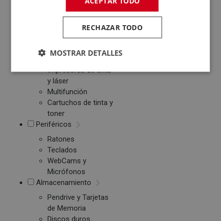
ACEPTAR TODO
Tablets
Monitores
RECHAZAR TODO
Ebook
MOSTRAR DETALLES
Impresión
Impresoras de tinta
y láser
Multifunción
Cartuchos de tinta y
toner
Periféricos
Ratones
Teclados
WebCams y
Micrófonos
Almacenamiento
Pendrive y Tarjetas
de Memoria
Discos duros