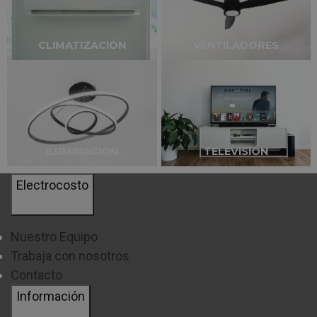
CLIMATIZACIÓN
VENTILADORES
PROGRAMA ANTIALERGIA
ILUMINACIÓN
TELEVISIÓN
Que
elimina hasta el 99,9% de las bacterias
.
Aportando así una mayor seguridad en tu día a día.
Electrocosto
Además, ayuda a proteger a las personas con la piel más
sensible. Sobre todo, cuando necesitan un cuidado
Nuestro Equipo
mucho más delicado de sus prendas.
Trabaja con nosotros
Contacto
Información