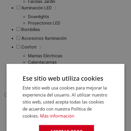
Farolas Jardín
Iluminación LED
Downlights
Proyectores LED
Bombillas
Accesorios Iluminación
Confort
Mantas Eléctricas
Calientacamas
Almohadillas
Eléctricas
Ese sitio web utiliza cookies
Colchones
Este sitio web usa cookies para mejorar la
experiencia del usuario. Al utilizar nuestro
Informática
sitio web, usted acepta todas las cookies
Informática
de acuerdo con nuestra Política de
cookies.
Más información
Ordenadores Sobremesa
Portátiles