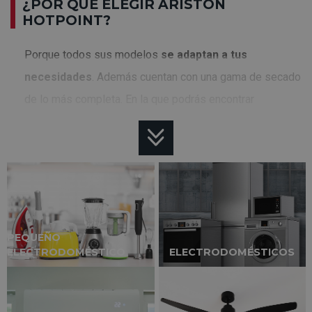
¿POR QUÉ ELEGIR ARISTON
HOTPOINT?
Porque todos sus modelos
se adaptan a tus
necesidades
. Además cuentan con una gama de secado
de lo más completa. En la que podrás encontrar
secadoras con bomba de calor con unas funciones que
harán que todo sea mucho más fácil.
ACTIVECARE
Esta tecnología
ajusta la temperatura y la velocidad
del tambor para proteger tu ropa de daños
. Es muy
PEQUEÑO
ELECTRODOMÉSTICO
ELECTRODOMÉSTICOS
eficaz ya que es capaz de reducir hasta 40% del
desgaste de todas las prendas. Haciendo que el tejido
quede intacto y consiguiendo que duren mucho más.