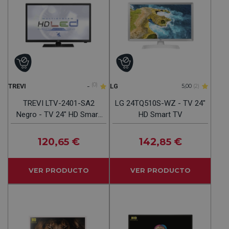
-
(0)
TREVI
LG
5,00
(2)
TREVI LTV-2401-SA2
LG 24TQ510S-WZ - TV 24"
Negro - TV 24" HD Smart
HD Smart TV
TV
120
€
142
€
,65
,85
VER PRODUCTO
VER PRODUCTO