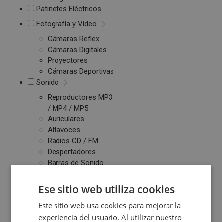
Patinetes Eléctricos
Fotografía y Vídeo
Cámaras Reflex
Cámaras Digitales
Proyectores
Cámaras Deportivas
Sonido
Reproductores MP3
/ MP4 / MP5
Auriculares
Altavoces
Radios CD / FM
Despertadores
Barras de Sonido
Altavoces
Inalambricos
Ese sitio web utiliza cookies
Equipos de Música
Este sitio web usa cookies para mejorar la
experiencia del usuario. Al utilizar nuestro
Relojes y Pulseras