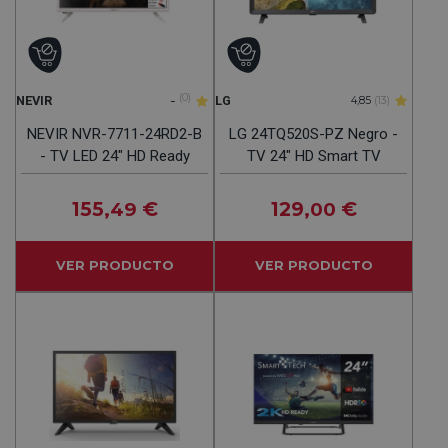
-
(0)
NEVIR
LG
4,85
(13)
NEVIR NVR-7711-24RD2-B
LG 24TQ520S-PZ Negro -
- TV LED 24″ HD Ready
TV 24" HD Smart TV
155
€
129
€
,49
,00
VER PRODUCTO
VER PRODUCTO