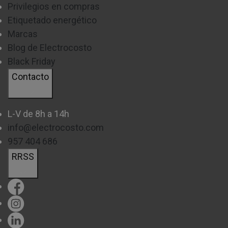
Privilegios en compras
Etiquetado energético
Marcas
Blog de Electrocosto
Black Friday
Contacto
L-V de 8h a 14h
info@electrocosto.com
957 404 686
RRSS