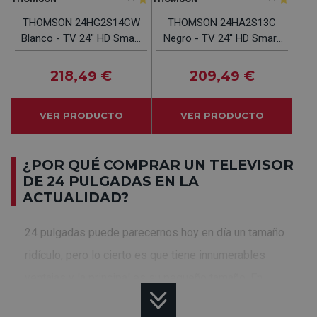
THOMSON 24HG2S14CW
THOMSON 24HA2S13C
Blanco - TV 24" HD Smart
Negro - TV 24'' HD Smart
TV
TV
218
€
209
€
,49
,49
VER PRODUCTO
VER PRODUCTO
¿POR QUÉ COMPRAR UN TELEVISOR
DE 24 PULGADAS EN LA
ACTUALIDAD?
24 pulgadas puede parecernos hoy en día un tamaño
ridículo, pero lo cierto es que tiene innumerables
ventajas y la principal es su pequeño tamaño. En
Electrocosto encontrarás una gran
selección de