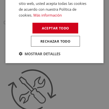
sitio web, usted acepta todas las cookies
Deportivas
de acuerdo con nuestra Política de
Juguetes
cookies.
Más información
Telefonía
ACEPTAR TODO
Telefonía
Teléfonos Fijos
RECHAZAR TODO
Accesorios Telefonía
MOSTRAR DETALLES
Fundas Teléfonos
Móviles