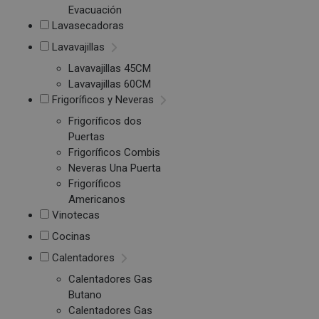
Evacuación
Lavasecadoras
Lavavajillas
Lavavajillas 45CM
Lavavajillas 60CM
Frigoríficos y Neveras
Frigoríficos dos
Puertas
Frigoríficos Combis
Neveras Una Puerta
Frigoríficos
Americanos
Vinotecas
Cocinas
Calentadores
Calentadores Gas
Butano
Calentadores Gas