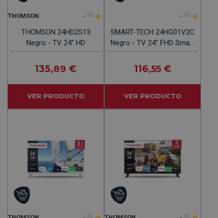
-
(0)
-
(0)
THOMSON
THOMSON 24HD2S13
SMART-TECH 24HG01V2C
Negro - TV 24" HD
Negro - TV 24" FHD Smart
TV
135
€
116
€
,89
,55
VER PRODUCTO
VER PRODUCTO
-
(0)
-
(0)
THOMSON
THOMSON