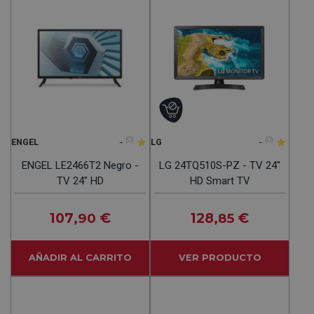
-
(0)
-
(0)
ENGEL
LG
ENGEL LE2466T2 Negro -
LG 24TQ510S-PZ - TV 24"
TV 24" HD
HD Smart TV
107
€
128
€
,90
,85
AÑADIR AL CARRITO
VER PRODUCTO