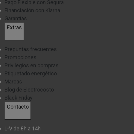
Pago Flexible con Sequra
Financiación con Klarna
Garantías
Extras
Preguntas frecuentes
Promociones
Privilegios en compras
Etiquetado energético
Marcas
Blog de Electrocosto
Black Friday
Contacto
L-V de 8h a 14h