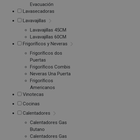
Evacuación
Lavasecadoras
Lavavajillas
Lavavajillas 45CM
Lavavajillas 60CM
Frigoríficos y Neveras
Frigoríficos dos
Puertas
Frigoríficos Combis
Neveras Una Puerta
Frigoríficos
Americanos
Vinotecas
Cocinas
Calentadores
Calentadores Gas
Butano
Calentadores Gas