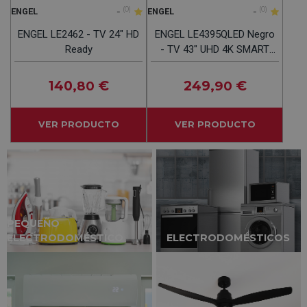
-
(0)
-
(0)
ENGEL
ENGEL
ENGEL LE2462 - TV 24" HD
ENGEL LE4395QLED Negro
Ready
- TV 43" UHD 4K SMART
TV
140
€
249
€
,80
,90
VER PRODUCTO
VER PRODUCTO
PEQUEÑO
ELECTRODOMÉSTICO
ELECTRODOMÉSTICOS