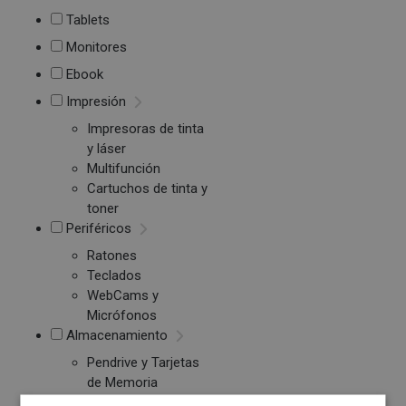
Tablets
Monitores
Ebook
Impresión
Impresoras de tinta
y láser
Multifunción
Cartuchos de tinta y
toner
Periféricos
Ratones
Teclados
WebCams y
Micrófonos
Almacenamiento
Pendrive y Tarjetas
de Memoria
Discos duros