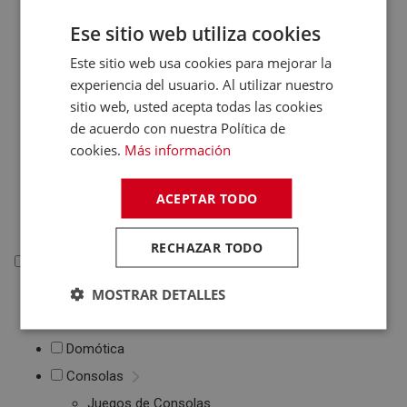
Otros PC
Ese sitio web utiliza cookies
Networking
Este sitio web usa cookies para mejorar la
Soportes Ordenador
experiencia del usuario. Al utilizar nuestro
Maletines de
Portátiles
sitio web, usted acepta todas las cookies
Accesorios
de acuerdo con nuestra Política de
informática
cookies.
Más información
Cables Informática
Fundas Tablets
ACEPTAR TODO
Cargadores /
Baterías
RECHAZAR TODO
Electrónica
MOSTRAR DETALLES
Electrónica
Accesorios Electrónica
Domótica
Consolas
Juegos de Consolas