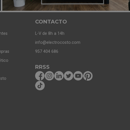
CONTACTO
ntes
L-V de 8h a 14h
info@electrocosto.com
mpras
957 404 686
ético
RRSS
osto