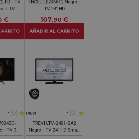
QLED - TV
ENGEL LE2466T2 Negro -
mart TV
TV 24" HD
€
107
€
0
,90
CARRITO
AÑADIR AL CARRITO
-
-
(0)
(0)
TREVI
7804BC-
TREVI LTV-2401-SA2
 - TV 32"
Negro - TV 24" HD Smart
TV