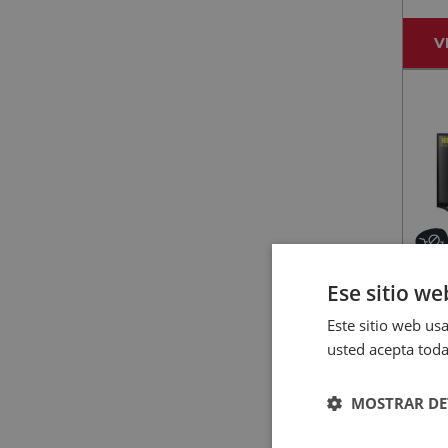
V
Ese sitio we
NEVIR
Este sitio web usa
N
usted acepta toda
32R
TV
MOSTRAR DE
V