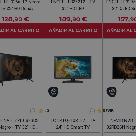
L LE-3266-T2 Negro
ENGEL LE3262T2 - TV
ENGEL LE3295
 TV 32" HD Ready
32" HD LED
32" QLED S
128
€
189
€
157
,90
,90
,9
DIR AL CARRITO
AÑADIR AL CARRITO
AÑADIR AL 
-
-
(0)
(0)
LG
NEVIR
R NVR-7710-32RD2-
LG 24TQ510S-PZ - TV
NEVIR NVR-
Negro - TV 32" HD
24" HD Smart TV
32RD2SN Negro
Ready
HDR