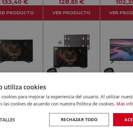
133
€
128
€
102
,40
,85
,2
ER PRODUCTO
VER PRODUCTO
VER PRO
b utiliza cookies
-
-
(0)
(0)
NEVIR
XIAOMI
 cookies para mejorar la experiencia del usuario. Al utilizar nuest
EVIR NVR-8075-
NEVIR NVR-8075-
XIAOMI A2 Ne
s las cookies de acuerdo con nuestra Política de cookies.
Más inf
D2S-SMA-N Negro -
32RD2S-SMA-N - TV +
32" HD Sm
 LED 32" HD Ready
Soporte WF 2210
162
€
199
€
170
,45
,95
,8
TALLES
RECHAZAR TODO
ACE
Smart TV
ER PRODUCTO
VER PRODUCTO
VER PRO