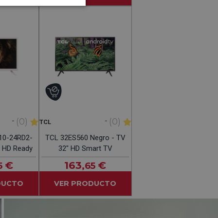
-
-
(0)
(0)
TCL
10-24RD2-
TCL 32ES560 Negro - TV
? HD Ready
32" HD Smart TV
€
163
€
5
,65
DUCTO
VER PRODUCTO