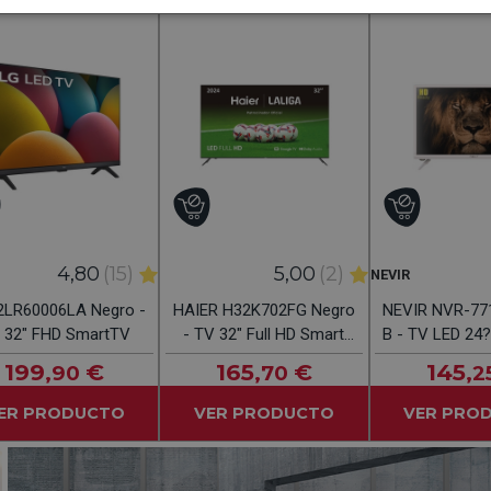
4,80
(15)
5,00
(2)
NEVIR
2LR60006LA Negro -
HAIER H32K702FG Negro
NEVIR NVR-77
TV 32" FHD SmartTV
- TV 32" Full HD Smart
B - TV LED 24
TV
199
€
165
€
145
,90
,70
,2
ER PRODUCTO
VER PRODUCTO
VER PRO